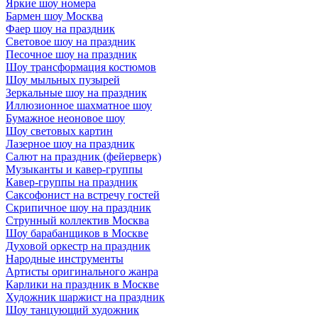
Яркие шоу номера
Бармен шоу Москва
Фаер шоу на праздник
Световое шоу на праздник
Песочное шоу на праздник
Шоу трансформация костюмов
Шоу мыльных пузырей
Зеркальные шоу на праздник
Иллюзионное шахматное шоу
Бумажное неоновое шоу
Шоу световых картин
Лазерное шоу на праздник
Салют на праздник (фейерверк)
Музыканты и кавер-группы
Кавер-группы на праздник
Саксофонист на встречу гостей
Скрипичное шоу на праздник
Струнный коллектив Москва
Шоу барабанщиков в Москве
Духовой оркестр на праздник
Народные инструменты
Артисты оригинального жанра
Карлики на праздник в Москве
Художник шаржист на праздник
Шоу танцующий художник