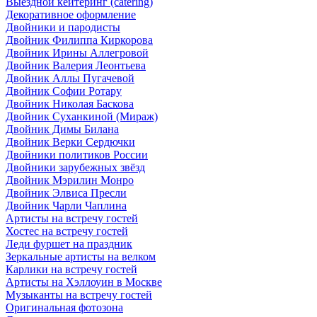
Выездной кейтеринг (catering)
Декоративное оформление
Двойники и пародисты
Двойник Филиппа Киркорова
Двойник Ирины Аллегровой
Двойник Валерия Леонтьева
Двойник Аллы Пугачевой
Двойник Софии Ротару
Двойник Николая Баскова
Двойник Суханкиной (Мираж)
Двойник Димы Билана
Двойник Верки Сердючки
Двойники политиков России
Двойники зарубежных звёзд
Двойник Мэрилин Монро
Двойник Элвиса Пресли
Двойник Чарли Чаплина
Артисты на встречу гостей
Хостес на встречу гостей
Леди фуршет на праздник
Зеркальные артисты на велком
Карлики на встречу гостей
Артисты на Хэллоуин в Москве
Музыканты на встречу гостей
Оригинальная фотозона