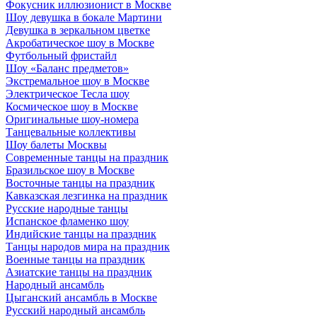
Фокусник иллюзионист в Москве
Шоу девушка в бокале Мартини
Девушка в зеркальном цветке
Акробатическое шоу в Москве
Футбольный фристайл
Шоу «Баланс предметов»
Экстремальное шоу в Москве
Электрическое Тесла шоу
Космическое шоу в Москве
Оригинальные шоу-номера
Танцевальные коллективы
Шоу балеты Москвы
Современные танцы на праздник
Бразильское шоу в Москве
Восточные танцы на праздник
Кавказская лезгинка на праздник
Русские народные танцы
Испанское фламенко шоу
Индийские танцы на праздник
Танцы народов мира на праздник
Военные танцы на праздник
Азиатские танцы на праздник
Народный ансамбль
Цыганский ансамбль в Москве
Русский народный ансамбль