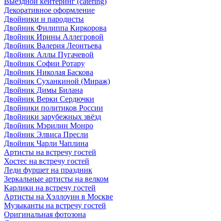
Выездной кейтеринг (catering)
Декоративное оформление
Двойники и пародисты
Двойник Филиппа Киркорова
Двойник Ирины Аллегровой
Двойник Валерия Леонтьева
Двойник Аллы Пугачевой
Двойник Софии Ротару
Двойник Николая Баскова
Двойник Суханкиной (Мираж)
Двойник Димы Билана
Двойник Верки Сердючки
Двойники политиков России
Двойники зарубежных звёзд
Двойник Мэрилин Монро
Двойник Элвиса Пресли
Двойник Чарли Чаплина
Артисты на встречу гостей
Хостес на встречу гостей
Леди фуршет на праздник
Зеркальные артисты на велком
Карлики на встречу гостей
Артисты на Хэллоуин в Москве
Музыканты на встречу гостей
Оригинальная фотозона