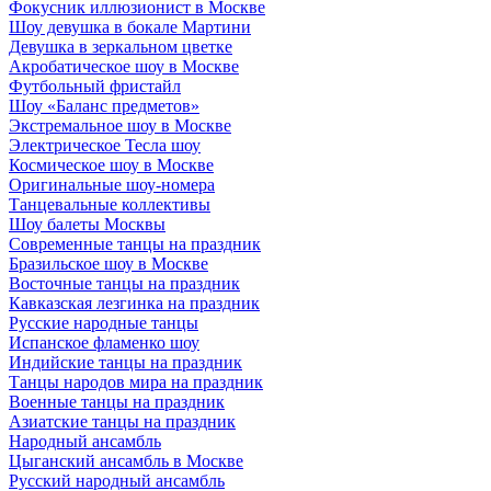
Фокусник иллюзионист в Москве
Шоу девушка в бокале Мартини
Девушка в зеркальном цветке
Акробатическое шоу в Москве
Футбольный фристайл
Шоу «Баланс предметов»
Экстремальное шоу в Москве
Электрическое Тесла шоу
Космическое шоу в Москве
Оригинальные шоу-номера
Танцевальные коллективы
Шоу балеты Москвы
Современные танцы на праздник
Бразильское шоу в Москве
Восточные танцы на праздник
Кавказская лезгинка на праздник
Русские народные танцы
Испанское фламенко шоу
Индийские танцы на праздник
Танцы народов мира на праздник
Военные танцы на праздник
Азиатские танцы на праздник
Народный ансамбль
Цыганский ансамбль в Москве
Русский народный ансамбль