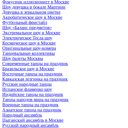
Фокусник иллюзионист в Москве
Шоу девушка в бокале Мартини
Девушка в зеркальном цветке
Акробатическое шоу в Москве
Футбольный фристайл
Шоу «Баланс предметов»
Экстремальное шоу в Москве
Электрическое Тесла шоу
Космическое шоу в Москве
Оригинальные шоу-номера
Танцевальные коллективы
Шоу балеты Москвы
Современные танцы на праздник
Бразильское шоу в Москве
Восточные танцы на праздник
Кавказская лезгинка на праздник
Русские народные танцы
Испанское фламенко шоу
Индийские танцы на праздник
Танцы народов мира на праздник
Военные танцы на праздник
Азиатские танцы на праздник
Народный ансамбль
Цыганский ансамбль в Москве
Русский народный ансамбль