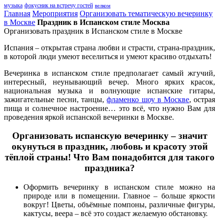
музыка
фокусник на встречу гостей
велком
Главная
Мероприятия
Организовать тематическую вечеринку
в Москве
Праздник в Испанском стиле Москва
Организовать праздник в Испанском стиле в Москве
Испания – открытая страна любви и страсти, страна-праздник,
в которой люди умеют веселиться и умеют красиво отдыхать!
Вечеринка в испанском стиле предполагает самый жгучий,
интересный, неунывающий вечер. Много ярких красок,
национальная музыка и волнующие испанские гитары,
зажигательные песни, танцы,
фламенко шоу в Москве
, острая
пища и солнечное настроение… это всё, что нужно Вам для
проведения яркой испанской вечеринки в Москве.
Организовать испанскую вечеринку – значит
окунуться в праздник, любовь и красоту этой
тёплой страны! Что Вам понадобится для такого
праздника?
Оформить вечеринку в испанском стиле можно на
природе или в помещении. Главное – больше яркости
вокруг! Цветы, объёмные помпоны, различные фигуры,
кактусы, веера – всё это создаст желаемую обстановку.