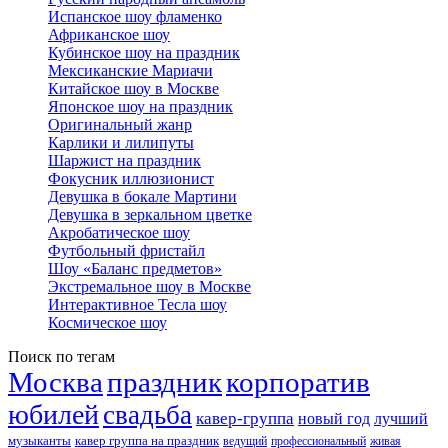
Испанское шоу фламенко
Африканское шоу
Кубинское шоу на праздник
Мексиканские Мариачи
Китайское шоу в Москве
Японское шоу на праздник
Оригинальный жанр
Карлики и лилипуты
Шаржист на праздник
Фокусник иллюзионист
Девушка в бокале Мартини
Девушка в зеркальном цветке
Акробатическое шоу
Футбольный фристайл
Шоу «Баланс предметов»
Экстремальное шоу в Москве
Интерактивное Тесла шоу
Космическое шоу
Поиск по тегам
Москва
праздник
корпоратив
юбилей
свадьба
кавер-группа
новый год
лучший
музыканты
кавер группа на праздник
ведущий
профессиональный
живая