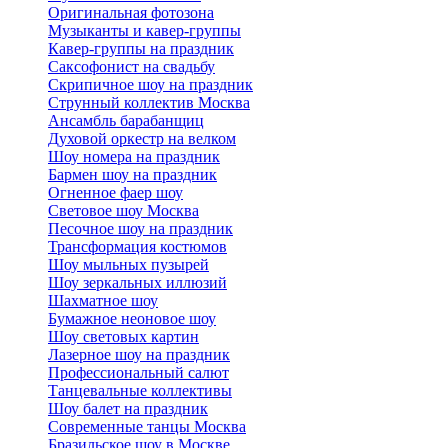
Оригинальная фотозона
Музыканты и кавер-группы
Кавер-группы на праздник
Саксофонист на свадьбу
Скрипичное шоу на праздник
Струнный коллектив Москва
Ансамбль барабанщиц
Духовой оркестр на велком
Шоу номера на праздник
Бармен шоу на праздник
Огненное фаер шоу
Световое шоу Москва
Песочное шоу на праздник
Трансформация костюмов
Шоу мыльных пузырей
Шоу зеркальных иллюзий
Шахматное шоу
Бумажное неоновое шоу
Шоу световых картин
Лазерное шоу на праздник
Профессиональный салют
Танцевальные коллективы
Шоу балет на праздник
Современные танцы Москва
Бразильское шоу в Москве