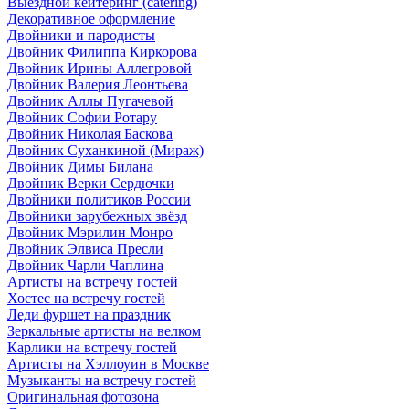
Выездной кейтеринг (catering)
Декоративное оформление
Двойники и пародисты
Двойник Филиппа Киркорова
Двойник Ирины Аллегровой
Двойник Валерия Леонтьева
Двойник Аллы Пугачевой
Двойник Софии Ротару
Двойник Николая Баскова
Двойник Суханкиной (Мираж)
Двойник Димы Билана
Двойник Верки Сердючки
Двойники политиков России
Двойники зарубежных звёзд
Двойник Мэрилин Монро
Двойник Элвиса Пресли
Двойник Чарли Чаплина
Артисты на встречу гостей
Хостес на встречу гостей
Леди фуршет на праздник
Зеркальные артисты на велком
Карлики на встречу гостей
Артисты на Хэллоуин в Москве
Музыканты на встречу гостей
Оригинальная фотозона