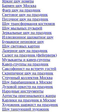
Яркие шоу номера
Бармен шоу Москва
Фаер шоу на праздник
Световое шоу на праздник
Песочное шоу на праздник
Шоу трансформация костюмов
Шоу мыльных пузырей
Зеркальные шоу на праздник
Иллюзионное шахматное шоу
Бумажное неоновое шоу
Шоу световых картин
Лазерное шоу на праздник
Салют на праздник (фейерверк)
Музыканты и кавер-группы
Кавер-группы на праздник
Саксофонист на встречу гостей
Скрипичное шоу на праздник
Струнный коллектив Москва
Шоу барабанщиков в Москве
Духовой оркестр на праздник
Народные инструменты
Артисты оригинального жанра
Карлики на праздник в Москве
Художник шаржист на праздник
Шоу танцующий художник