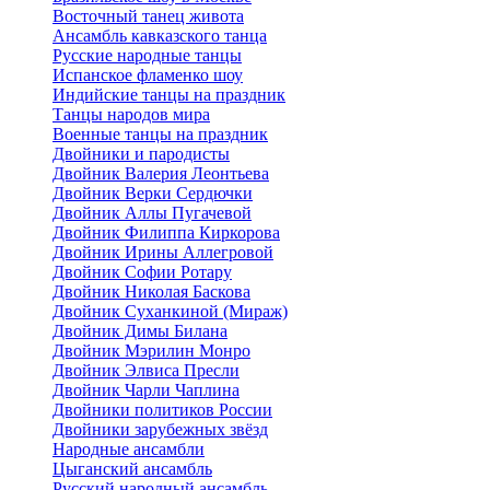
Восточный танец живота
Ансамбль кавказского танца
Русские народные танцы
Испанское фламенко шоу
Индийские танцы на праздник
Танцы народов мира
Военные танцы на праздник
Двойники и пародисты
Двойник Валерия Леонтьева
Двойник Верки Сердючки
Двойник Аллы Пугачевой
Двойник Филиппа Киркорова
Двойник Ирины Аллегровой
Двойник Софии Ротару
Двойник Николая Баскова
Двойник Суханкиной (Мираж)
Двойник Димы Билана
Двойник Мэрилин Монро
Двойник Элвиса Пресли
Двойник Чарли Чаплина
Двойники политиков России
Двойники зарубежных звёзд
Народные ансамбли
Цыганский ансамбль
Русский народный ансамбль