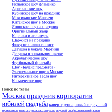
Испанское шоу фламенко
Африканское шоу
Кубинское шоу на праздник
Мексиканские Мариачи
Китайское шоу в Москве
Японское шоу на праздник
Оригинальный жанр
Карлики и лилипуты
Шаржист на праздник
Фокусник иллюзионист
Девушка в бокале Мартини
Девушка в зеркальном цветке
Акробатическое шоу
Футбольный фристайл
Шоу «Баланс предметов»
Экстремальное шоу в Москве
Интерактивное Тесла шоу
Космическое шоу
Поиск по тегам
Москва
праздник
корпоратив
юбилей
свадьба
кавер-группа
новый год
лучший
музыканты
кавер группа на праздник
ведущий
профессиональный
живая