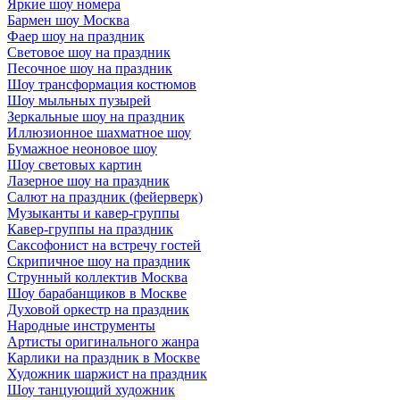
Яркие шоу номера
Бармен шоу Москва
Фаер шоу на праздник
Световое шоу на праздник
Песочное шоу на праздник
Шоу трансформация костюмов
Шоу мыльных пузырей
Зеркальные шоу на праздник
Иллюзионное шахматное шоу
Бумажное неоновое шоу
Шоу световых картин
Лазерное шоу на праздник
Салют на праздник (фейерверк)
Музыканты и кавер-группы
Кавер-группы на праздник
Саксофонист на встречу гостей
Скрипичное шоу на праздник
Струнный коллектив Москва
Шоу барабанщиков в Москве
Духовой оркестр на праздник
Народные инструменты
Артисты оригинального жанра
Карлики на праздник в Москве
Художник шаржист на праздник
Шоу танцующий художник