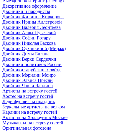
Выездной кейтеринг (catering)
Декоративное оформление
Двойники и пародисты
Двойник Филиппа Киркорова
Двойник Ирины Аллегровой
Двойник Валерия Леонтьева
Двойник Аллы Пугачевой
Двойник Софии Ротару
Двойник Николая Баскова
Двойник Суханкиной (Мираж)
Двойник Димы Билана
Двойник Верки Сердючки
Двойники политиков России
Двойники зарубежных звёзд
Двойник Мэрилин Монро
Двойник Элвиса Пресли
Двойник Чарли Чаплина
Артисты на встречу гостей
Хостес на встречу гостей
Леди фуршет на праздник
Зеркальные артисты на велком
Карлики на встречу гостей
Артисты на Хэллоуин в Москве
Музыканты на встречу гостей
Оригинальная фотозона