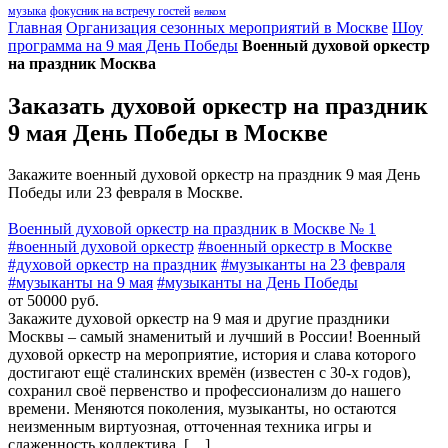
музыка
фокусник на встречу гостей
велком
Главная
Организация сезонных мероприятий в Москве
Шоу
программа на 9 мая День Победы
Военный духовой оркестр
на праздник Москва
Заказать духовой оркестр на праздник
9 мая День Победы в Москве
Закажите военный духовой оркестр на праздник 9 мая День
Победы или 23 февраля в Москве.
Военный духовой оркестр на праздник в Москве № 1
#военный духовой оркестр
#военный оркестр в Москве
#духовой оркестр на праздник
#музыканты на 23 февраля
#музыканты на 9 мая
#музыканты на День Победы
от 50000 руб.
Закажите духовой оркестр на 9 мая и другие праздники
Москвы – самый знаменитый и лучший в России! Военный
духовой оркестр на мероприятие, история и слава которого
достигают ещё сталинских времён (известен с 30-х годов),
сохранил своё первенство и профессионализм до нашего
времени. Меняются поколения, музыканты, но остаются
неизменным виртуозная, отточенная техника игры и
слаженность коллектива. […]