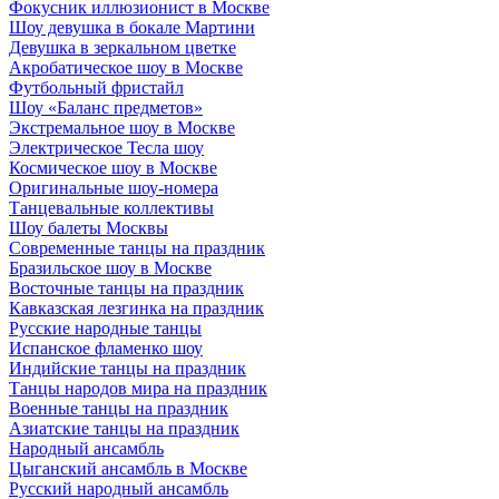
Фокусник иллюзионист в Москве
Шоу девушка в бокале Мартини
Девушка в зеркальном цветке
Акробатическое шоу в Москве
Футбольный фристайл
Шоу «Баланс предметов»
Экстремальное шоу в Москве
Электрическое Тесла шоу
Космическое шоу в Москве
Оригинальные шоу-номера
Танцевальные коллективы
Шоу балеты Москвы
Современные танцы на праздник
Бразильское шоу в Москве
Восточные танцы на праздник
Кавказская лезгинка на праздник
Русские народные танцы
Испанское фламенко шоу
Индийские танцы на праздник
Танцы народов мира на праздник
Военные танцы на праздник
Азиатские танцы на праздник
Народный ансамбль
Цыганский ансамбль в Москве
Русский народный ансамбль