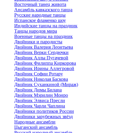
Восточный танец живота
Ансамбль кавказского танца
Русские народные танцы
Испанское фламенко шоу
Индийские танцы на праздник
Танцы народов мира
Военные танцы на праздник
Двойники и пародисты
Двойник Валерия Леонтьева
Двойник Верки Сердючки
Двойник Аллы Пугачевой
Двойник Филиппа Киркорова
Двойник Ирины Аллегровой
Двойник Софии Ротару
Двойник Николая Баскова
Двойник Суханкиной (Мираж)
Двойник Димы Билана
Двойник Мэрилин Монро
Двойник Элвиса Пресли
Двойник Чарли Чаплина
Двойники политиков России
Двойники зарубежных звёзд
Народные ансамбли
Цыганский ансамбль
Русский народный ансамбль