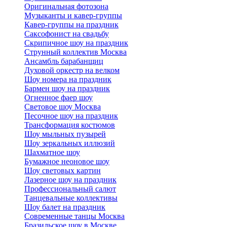
Оригинальная фотозона
Музыканты и кавер-группы
Кавер-группы на праздник
Саксофонист на свадьбу
Скрипичное шоу на праздник
Струнный коллектив Москва
Ансамбль барабанщиц
Духовой оркестр на велком
Шоу номера на праздник
Бармен шоу на праздник
Огненное фаер шоу
Световое шоу Москва
Песочное шоу на праздник
Трансформация костюмов
Шоу мыльных пузырей
Шоу зеркальных иллюзий
Шахматное шоу
Бумажное неоновое шоу
Шоу световых картин
Лазерное шоу на праздник
Профессиональный салют
Танцевальные коллективы
Шоу балет на праздник
Современные танцы Москва
Бразильское шоу в Москве