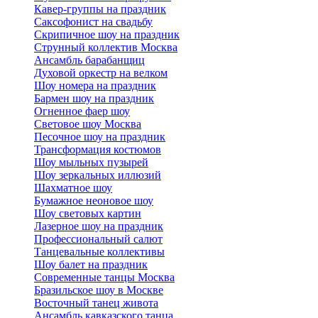
Кавер-группы на праздник
Саксофонист на свадьбу
Скрипичное шоу на праздник
Струнный коллектив Москва
Ансамбль барабанщиц
Духовой оркестр на велком
Шоу номера на праздник
Бармен шоу на праздник
Огненное фаер шоу
Световое шоу Москва
Песочное шоу на праздник
Трансформация костюмов
Шоу мыльных пузырей
Шоу зеркальных иллюзий
Шахматное шоу
Бумажное неоновое шоу
Шоу световых картин
Лазерное шоу на праздник
Профессиональный салют
Танцевальные коллективы
Шоу балет на праздник
Современные танцы Москва
Бразильское шоу в Москве
Восточный танец живота
Ансамбль кавказского танца