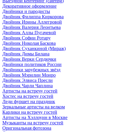
Выездной кейтеринг (catering)
Декоративное оформление
Двойники и пародисты
Двойник Филиппа Киркорова
Двойник Ирины Аллегровой
Двойник Валерия Леонтьева
Двойник Аллы Пугачевой
Двойник Софии Ротару
Двойник Николая Баскова
Двойник Суханкиной (Мираж)
Двойник Димы Билана
Двойник Верки Сердючки
Двойники политиков России
Двойники зарубежных звёзд
Двойник Мэрилин Монро
Двойник Элвиса Пресли
Двойник Чарли Чаплина
Артисты на встречу гостей
Хостес на встречу гостей
Леди фуршет на праздник
Зеркальные артисты на велком
Карлики на встречу гостей
Артисты на Хэллоуин в Москве
Музыканты на встречу гостей
Оригинальная фотозона