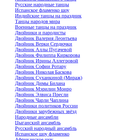
Русские народные танцы
Испанское фламенко шоу
Индийские танцы на праздник
Танцы народов мира
Военные танцы на праздник
Двойники и пародисты
Двойник Валерия Леонтьева
Двойник Верки Сердючки
Двойник Аллы Пугачевой
Двойник Филиппа Киркорова
Двойник Ирины Аллегровой
Двойник Софии Ротару
Двойник Николая Баскова
Двойник Суханкиной (Мираж)
Двойник Димы Билана
Двойник Мэрилин Монро
Двойник Элвиса Пресли
Двойник Чарли Чаплина
Двойники политиков России
Двойники зарубежных звёзд
Народные ансамбли
Цыганский ансамбль
Русский народный ансамбль
Испанское шоу фламенко
Африканское шоу