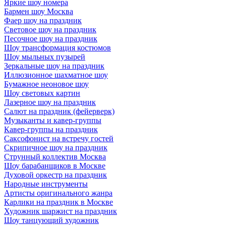
Яркие шоу номера
Бармен шоу Москва
Фаер шоу на праздник
Световое шоу на праздник
Песочное шоу на праздник
Шоу трансформация костюмов
Шоу мыльных пузырей
Зеркальные шоу на праздник
Иллюзионное шахматное шоу
Бумажное неоновое шоу
Шоу световых картин
Лазерное шоу на праздник
Салют на праздник (фейерверк)
Музыканты и кавер-группы
Кавер-группы на праздник
Саксофонист на встречу гостей
Скрипичное шоу на праздник
Струнный коллектив Москва
Шоу барабанщиков в Москве
Духовой оркестр на праздник
Народные инструменты
Артисты оригинального жанра
Карлики на праздник в Москве
Художник шаржист на праздник
Шоу танцующий художник