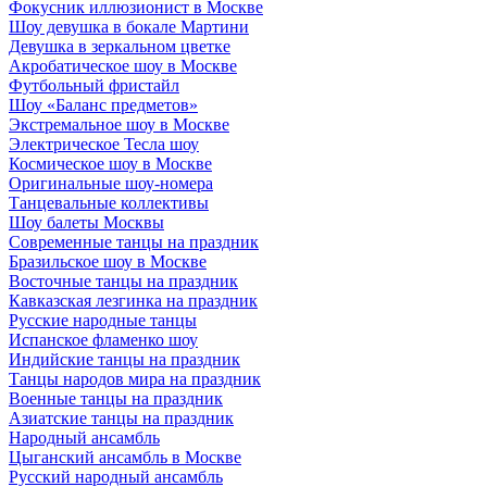
Фокусник иллюзионист в Москве
Шоу девушка в бокале Мартини
Девушка в зеркальном цветке
Акробатическое шоу в Москве
Футбольный фристайл
Шоу «Баланс предметов»
Экстремальное шоу в Москве
Электрическое Тесла шоу
Космическое шоу в Москве
Оригинальные шоу-номера
Танцевальные коллективы
Шоу балеты Москвы
Современные танцы на праздник
Бразильское шоу в Москве
Восточные танцы на праздник
Кавказская лезгинка на праздник
Русские народные танцы
Испанское фламенко шоу
Индийские танцы на праздник
Танцы народов мира на праздник
Военные танцы на праздник
Азиатские танцы на праздник
Народный ансамбль
Цыганский ансамбль в Москве
Русский народный ансамбль