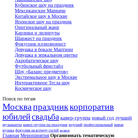
Кубинское шоу на праздник
Мексиканские Мариачи
Китайское шоу в Москве
Японское шоу на праздник
Оригинальный жанр
Карлики и лилипуты
Шаржист на праздник
Фокусник иллюзионист
Девушка в бокале Мартини
Девушка в зеркальном цветке
Акробатическое шоу
Футбольный фристайл
Шоу «Баланс предметов»
Экстремальное шоу в Москве
Интерактивное Тесла шоу
Космическое шоу
Поиск по тегам
Москва
праздник
корпоратив
юбилей
свадьба
кавер-группа
новый год
лучший
музыканты
кавер группа на праздник
ведущий
профессиональный
живая
музыка
фокусник на встречу гостей
велком
Главная
Мероприятия
Организовать тематическую