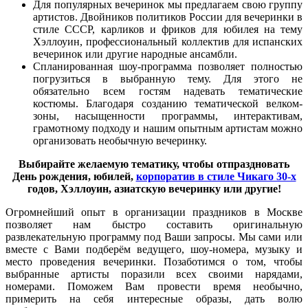
Для популярных вечеринок мы предлагаем свою группу
артистов. Двойников политиков России для вечеринки в
стиле СССР, карликов и фриков для юбилея на тему
Хэллоуин, профессиональный коллектив для испанских
вечеринок или другие народные ансамбли.
Спланированная шоу-программа позволяет полностью
погрузиться в выбранную тему. Для этого не
обязательно всем гостям надевать тематические
костюмы. Благодаря созданию тематической велком-
зоны, насыщенности программы, интерактивам,
грамотному подходу и нашим опытным артистам можно
организовать необычную вечеринку.
Выбирайте желаемую тематику, чтобы отпраздновать
День рождения, юбилей,
корпоратив в стиле Чикаго 30-х
годов, Хэллоуин, азиатскую вечеринку или другие!
Огромнейший опыт в организации праздников в Москве
позволяет нам быстро составить оригинальную
развлекательную программу под Ваши запросы. Мы сами или
вместе с Вами подберём ведущего, шоу-номера, музыку и
место проведения вечеринки. Позаботимся о том, чтобы
выбранные артисты поразили всех своими нарядами,
номерами. Поможем Вам провести время необычно,
примерить на себя интересные образы, дать волю