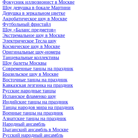
Фокусник иллюзионист в Москве
Шоу девушка в бокале Мартини
Девушка в зеркальном цветке
Акробатическое шоу в Москве
Футбольный фристайл
Шоу «Баланс предметов»
Экстремальное шоу в Москве
Электрическое Тесла шоу
Космическое шоу в Москве
Оригинальные шоу-номера
Танцевальные коллективы
Шоу балеты Москвы
Современные танцы на праздник
Бразильское шоу в Москве
Восточные танцы на праздник
Кавказская лезгинка на праздник
Русские народные танцы
Испанское фламенко шоу
Индийские танцы на праздник
Танцы народов мира на праздник
Военные танцы на праздник
Азиатские танцы на праздник
Народный ансамбль
Цыганский ансамбль в Москве
Русский народный ансамбль