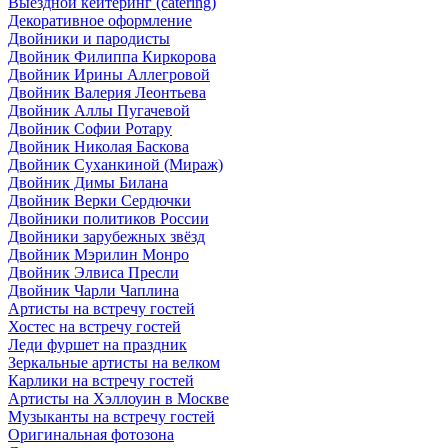
Выездной кейтеринг (catering)
Декоративное оформление
Двойники и пародисты
Двойник Филиппа Киркорова
Двойник Ирины Аллегровой
Двойник Валерия Леонтьева
Двойник Аллы Пугачевой
Двойник Софии Ротару
Двойник Николая Баскова
Двойник Суханкиной (Мираж)
Двойник Димы Билана
Двойник Верки Сердючки
Двойники политиков России
Двойники зарубежных звёзд
Двойник Мэрилин Монро
Двойник Элвиса Пресли
Двойник Чарли Чаплина
Артисты на встречу гостей
Хостес на встречу гостей
Леди фуршет на праздник
Зеркальные артисты на велком
Карлики на встречу гостей
Артисты на Хэллоуин в Москве
Музыканты на встречу гостей
Оригинальная фотозона