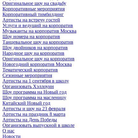
Оригинальное шоу на свадьбу
Корпоративные мероприятия
Корпоративный тимбилдинг
Артисты на встречу гостей
Услуги и ведущий на корпоратив
Музыканты на корпоратив Москва
Шоу номера на корпоратив
Танцевальное шоу на корпоратив
Шоу двойников на корпоратив
Народное шоу на корпоратив
Оригинальное шоу на корпоратив
Новогодний корпоратив Москва
Тематический корпоратив
Сезонные мероприятия
Артисты на 1 сентября в школу
Организовать Хэллоуин
Шоу программа на Новый год
Шоу программа на масленицу
Китайский Новый год
Артисты и шоу на 23 февраля
Артисты на праздник 8 марта
Артисты на День Победы
Организовать выпускной в школе
О нас
Новости