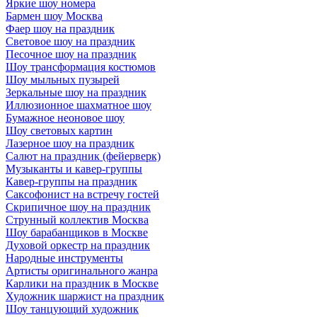
Яркие шоу номера
Бармен шоу Москва
Фаер шоу на праздник
Световое шоу на праздник
Песочное шоу на праздник
Шоу трансформация костюмов
Шоу мыльных пузырей
Зеркальные шоу на праздник
Иллюзионное шахматное шоу
Бумажное неоновое шоу
Шоу световых картин
Лазерное шоу на праздник
Салют на праздник (фейерверк)
Музыканты и кавер-группы
Кавер-группы на праздник
Саксофонист на встречу гостей
Скрипичное шоу на праздник
Струнный коллектив Москва
Шоу барабанщиков в Москве
Духовой оркестр на праздник
Народные инструменты
Артисты оригинального жанра
Карлики на праздник в Москве
Художник шаржист на праздник
Шоу танцующий художник