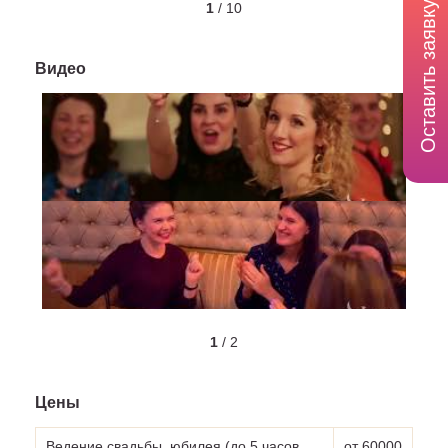
Оставить заявку
1
/
10
Видео
1
/
2
Цены
Ведение свадьбы, юбилея (до 5 часов
от 60000