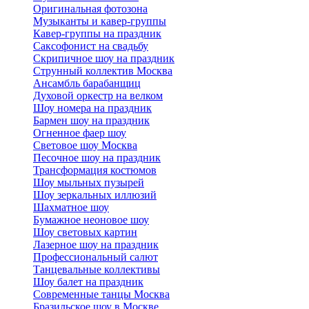
Оригинальная фотозона
Музыканты и кавер-группы
Кавер-группы на праздник
Саксофонист на свадьбу
Скрипичное шоу на праздник
Струнный коллектив Москва
Ансамбль барабанщиц
Духовой оркестр на велком
Шоу номера на праздник
Бармен шоу на праздник
Огненное фаер шоу
Световое шоу Москва
Песочное шоу на праздник
Трансформация костюмов
Шоу мыльных пузырей
Шоу зеркальных иллюзий
Шахматное шоу
Бумажное неоновое шоу
Шоу световых картин
Лазерное шоу на праздник
Профессиональный салют
Танцевальные коллективы
Шоу балет на праздник
Современные танцы Москва
Бразильское шоу в Москве