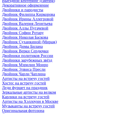
Выездной кейтеринг (catering)
Декоративное оформление
Двойники и пародисты
Двойник Филиппа Киркорова
Двойник Ирины Аллегровой
Двойник Валерия Леонтьева
Двойник Аллы Пугачевой
Двойник Софии Ротару
Двойник Николая Баскова
Двойник Суханкиной (Мираж)
Двойник Димы Билана
Двойник Верки Сердючки
Двойники политиков России
Двойники зарубежных звёзд
Двойник Мэрилин Монро
Двойник Элвиса Пресли
Двойник Чарли Чаплина
Артисты на встречу гостей
Хостес на встречу гостей
Леди фуршет на праздник
Зеркальные артисты на велком
Карлики на встречу гостей
Артисты на Хэллоуин в Москве
Музыканты на встречу гостей
Оригинальная фотозона