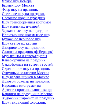
Яркие шоу номера
Бармен шоу Москва
Фаер шоу на праздник
Световое шоу на праздник
Песочное шоу на праздник
Шоу трансформация костюмов
Шоу мыльных пузырей
Зеркальные шоу на праздник
Иллюзионное шахматное шоу
Бумажное неоновое шоу
Шоу световых картин
Лазерное шоу на праздник
Салют на праздник (фейерверк)
Музыканты и кавер-группы
Кавер-группы на праздник
Саксофонист на встречу гостей
Скрипичное шоу на праздник
Струнный коллектив Москва
Шоу барабанщиков в Москве
Духовой оркестр на праздник
Народные инструменты
Артисты оригинального жанра
Карлики на праздник в Москве
Художник шаржист на праздник
Шоу танцующий художник