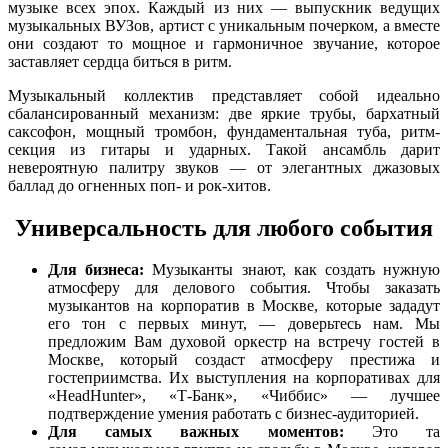
музыке всех эпох. Каждый из них — выпускник ведущих
музыкальных ВУЗов, артист с уникальным почерком, а вместе
они создают то мощное и гармоничное звучание, которое
заставляет сердца биться в ритм.
Музыкальный коллектив представляет собой идеально
сбалансированный механизм: две яркие трубы, бархатный
саксофон, мощный тромбон, фундаментальная туба, ритм-
секция из гитары и ударных. Такой ансамбль дарит
невероятную палитру звуков — от элегантных джазовых
баллад до огненных поп- и рок-хитов.
Универсальность для любого события
Для бизнеса:
Музыканты знают, как создать нужную
атмосферу для делового события. Чтобы заказать
музыкантов на корпоратив в Москве, которые зададут
его тон с первых минут, — доверьтесь нам. Мы
предложим Вам духовой оркестр на встречу гостей в
Москве, который создаст атмосферу престижа и
гостеприимства. Их выступления на корпоративах для
«HeadHunter», «Т-Банк», «Чиббис» — лучшее
подтверждение умения работать с бизнес-аудиторией.
Для самых важных моментов:
Это та