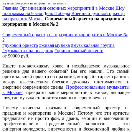
музыка
фокусник на встречу гостей
велком
Главная
Организация сезонных мероприятий в Москве
Шоу
программа на 9 мая День Победы
Военный духовой оркестр
на праздник Москва
Современный оркестр на праздник и
корпоратив в Москве № 2
Современный оркестр на праздник и корпоратив в Москве №
2
#духовой оркестр
#живая музыка
#музыкальная группа
#музыканты на праздник
#оригинальный оркестр
от 90000 руб.
Ищете по-настоящему яркое и незабываемое музыкальное
решение для вашего события? Вы его нашли. Это самый
оригинальный оркестр на праздник, который стирает границы
между классическим блеском духовых инструментов и
энергией современной сцены.
Профессиональные музыканты
в Москве
, превратят ваше мероприятие в живое, дышащее
шоу, где музыка становится главным героем вечера.
Почему клиенты заказывают современный оркестр на
праздник и корпоратив в Москве? Потому что эти артисты
предлагают не просто фон, а драйв, эмоции и высочайший
профессионализм. Представленный коллектив — это
синергия молодости, виртуозности и бесконечной любви к