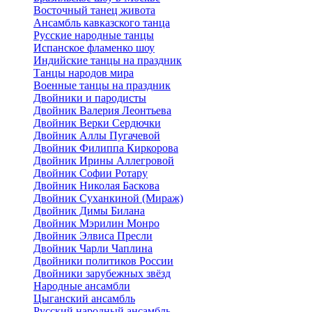
Восточный танец живота
Ансамбль кавказского танца
Русские народные танцы
Испанское фламенко шоу
Индийские танцы на праздник
Танцы народов мира
Военные танцы на праздник
Двойники и пародисты
Двойник Валерия Леонтьева
Двойник Верки Сердючки
Двойник Аллы Пугачевой
Двойник Филиппа Киркорова
Двойник Ирины Аллегровой
Двойник Софии Ротару
Двойник Николая Баскова
Двойник Суханкиной (Мираж)
Двойник Димы Билана
Двойник Мэрилин Монро
Двойник Элвиса Пресли
Двойник Чарли Чаплина
Двойники политиков России
Двойники зарубежных звёзд
Народные ансамбли
Цыганский ансамбль
Русский народный ансамбль