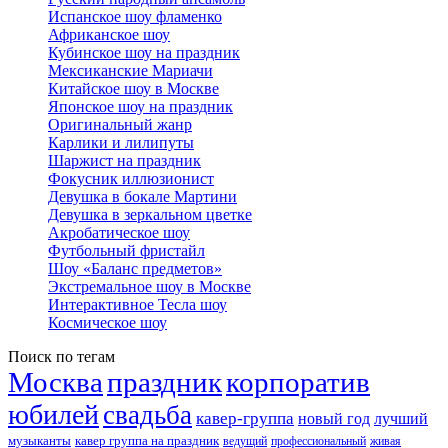
Испанское шоу фламенко
Африканское шоу
Кубинское шоу на праздник
Мексиканские Мариачи
Китайское шоу в Москве
Японское шоу на праздник
Оригинальный жанр
Карлики и лилипуты
Шаржист на праздник
Фокусник иллюзионист
Девушка в бокале Мартини
Девушка в зеркальном цветке
Акробатическое шоу
Футбольный фристайл
Шоу «Баланс предметов»
Экстремальное шоу в Москве
Интерактивное Тесла шоу
Космическое шоу
Поиск по тегам
Москва
праздник
корпоратив
юбилей
свадьба
кавер-группа
новый год
лучший
музыканты
кавер группа на праздник
ведущий
профессиональный
живая