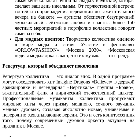
самая музыкальная группа на свадьбу в Москве, которая
сделает ваш день идеальным. От торжественной встречи
гостей и сопровождения церемонии до зажигательного
вечера на банкете — артисты обеспечат безупречный
музыкальный лейтмотив любви и счастья. Более 150
частных мероприятий в портфолио коллектива говорят
сами за себя.
Для модных ивентов:
Творчество коллектива оценено
в мире моды и стиля. Участие в фестивалях
«ORLOWFASHION», «Москва 2030», «Московская
неделя моды» доказывает, что их музыка — это тренд.
Репертуар, который объединяет поколения
Репертуар коллектива — это диалог эпох. В одной программе
могут соседствовать хит Imagine Dragons «Believer» в дерзкой
аранжировке и легендарная «Вертикаль» группы «Браво»,
зажигательный фанк и лирический отечественный шлягер.
Профессиональные музыканты коллектива пропускают
мировые хиты через призму мощного, сочного звучания
медных духовых, создавая абсолютно новые, узнаваемые и
невероятно захватывающие версии. Это и есть квинтэссенция
того, почему современный духовой оркестр актуален на
праздник в Москве.