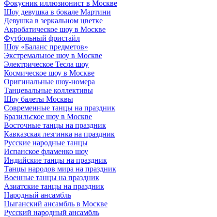
Фокусник иллюзионист в Москве
Шоу девушка в бокале Мартини
Девушка в зеркальном цветке
Акробатическое шоу в Москве
Футбольный фристайл
Шоу «Баланс предметов»
Экстремальное шоу в Москве
Электрическое Тесла шоу
Космическое шоу в Москве
Оригинальные шоу-номера
Танцевальные коллективы
Шоу балеты Москвы
Современные танцы на праздник
Бразильское шоу в Москве
Восточные танцы на праздник
Кавказская лезгинка на праздник
Русские народные танцы
Испанское фламенко шоу
Индийские танцы на праздник
Танцы народов мира на праздник
Военные танцы на праздник
Азиатские танцы на праздник
Народный ансамбль
Цыганский ансамбль в Москве
Русский народный ансамбль