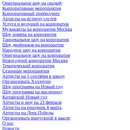
Оригинальное шоу на свадьбу
Корпоративные мероприятия
Корпоративный тимбилдинг
Артисты на встречу гостей
Услуги и ведущий на корпоратив
Музыканты на корпоратив Москва
Шоу номера на корпоратив
Танцевальное шоу на корпоратив
Шоу двойников на корпоратив
Народное шоу на корпоратив
Оригинальное шоу на корпоратив
Новогодний корпоратив Москва
Тематический корпоратив
Сезонные мероприятия
Артисты на 1 сентября в школу
Организовать Хэллоуин
Шоу программа на Новый год
Шоу программа на масленицу
Китайский Новый год
Артисты и шоу на 23 февраля
Артисты на праздник 8 марта
Артисты на День Победы
Организовать выпускной в школе
О нас
Новости