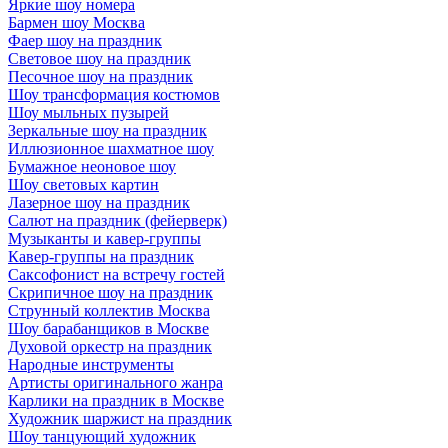
Яркие шоу номера
Бармен шоу Москва
Фаер шоу на праздник
Световое шоу на праздник
Песочное шоу на праздник
Шоу трансформация костюмов
Шоу мыльных пузырей
Зеркальные шоу на праздник
Иллюзионное шахматное шоу
Бумажное неоновое шоу
Шоу световых картин
Лазерное шоу на праздник
Салют на праздник (фейерверк)
Музыканты и кавер-группы
Кавер-группы на праздник
Саксофонист на встречу гостей
Скрипичное шоу на праздник
Струнный коллектив Москва
Шоу барабанщиков в Москве
Духовой оркестр на праздник
Народные инструменты
Артисты оригинального жанра
Карлики на праздник в Москве
Художник шаржист на праздник
Шоу танцующий художник