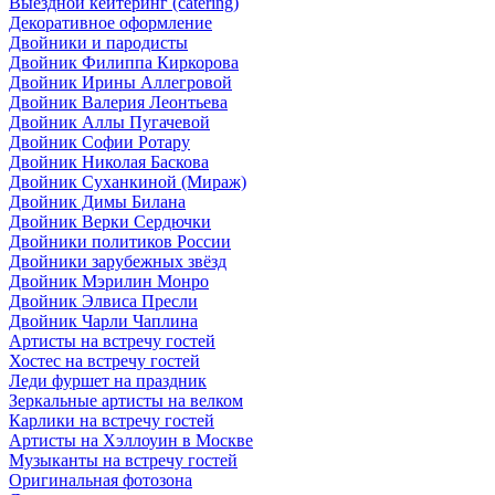
Выездной кейтеринг (catering)
Декоративное оформление
Двойники и пародисты
Двойник Филиппа Киркорова
Двойник Ирины Аллегровой
Двойник Валерия Леонтьева
Двойник Аллы Пугачевой
Двойник Софии Ротару
Двойник Николая Баскова
Двойник Суханкиной (Мираж)
Двойник Димы Билана
Двойник Верки Сердючки
Двойники политиков России
Двойники зарубежных звёзд
Двойник Мэрилин Монро
Двойник Элвиса Пресли
Двойник Чарли Чаплина
Артисты на встречу гостей
Хостес на встречу гостей
Леди фуршет на праздник
Зеркальные артисты на велком
Карлики на встречу гостей
Артисты на Хэллоуин в Москве
Музыканты на встречу гостей
Оригинальная фотозона