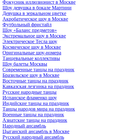
Фокусник иллюзионист в Москве
Шоу девушка в бокале Мартини
Девушка в зеркальном цветке
Акробатическое шоу в Москве
Футбольный фристайл
Шоу «Баланс предметов»
Экстремальное шоу в Москве
Электрическое Тесла шоу
Космическое шоу в Москве
Оригинальные шоу-номера
Танцевальные коллективы
Шоу балеты Москвы
Современные танцы на праздник
Бразильское шоу в Москве
Восточные танцы на праздник
Кавказская лезгинка на праздник
Русские народные танцы
Испанское фламенко шоу
Индийские танцы на праздник
Танцы народов мира на праздник
Военные танцы на праздник
Азиатские танцы на праздник
Народный ансамбль
Цыганский ансамбль в Москве
Русский народный ансамбль