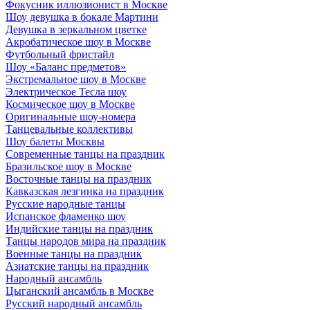
Фокусник иллюзионист в Москве
Шоу девушка в бокале Мартини
Девушка в зеркальном цветке
Акробатическое шоу в Москве
Футбольный фристайл
Шоу «Баланс предметов»
Экстремальное шоу в Москве
Электрическое Тесла шоу
Космическое шоу в Москве
Оригинальные шоу-номера
Танцевальные коллективы
Шоу балеты Москвы
Современные танцы на праздник
Бразильское шоу в Москве
Восточные танцы на праздник
Кавказская лезгинка на праздник
Русские народные танцы
Испанское фламенко шоу
Индийские танцы на праздник
Танцы народов мира на праздник
Военные танцы на праздник
Азиатские танцы на праздник
Народный ансамбль
Цыганский ансамбль в Москве
Русский народный ансамбль