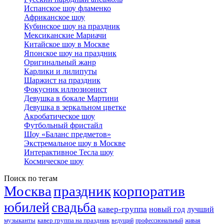
Испанское шоу фламенко
Африканское шоу
Кубинское шоу на праздник
Мексиканские Мариачи
Китайское шоу в Москве
Японское шоу на праздник
Оригинальный жанр
Карлики и лилипуты
Шаржист на праздник
Фокусник иллюзионист
Девушка в бокале Мартини
Девушка в зеркальном цветке
Акробатическое шоу
Футбольный фристайл
Шоу «Баланс предметов»
Экстремальное шоу в Москве
Интерактивное Тесла шоу
Космическое шоу
Поиск по тегам
Москва
праздник
корпоратив
юбилей
свадьба
кавер-группа
новый год
лучший
музыканты
кавер группа на праздник
ведущий
профессиональный
живая