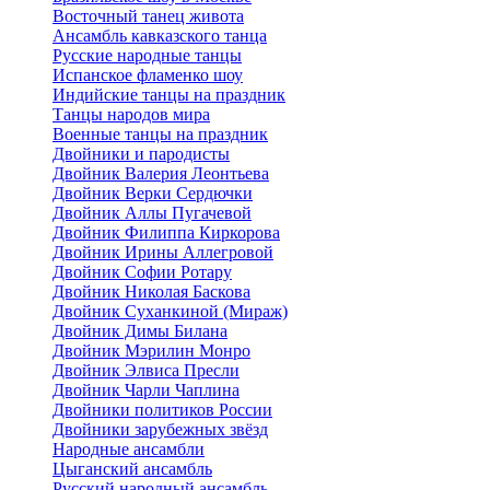
Восточный танец живота
Ансамбль кавказского танца
Русские народные танцы
Испанское фламенко шоу
Индийские танцы на праздник
Танцы народов мира
Военные танцы на праздник
Двойники и пародисты
Двойник Валерия Леонтьева
Двойник Верки Сердючки
Двойник Аллы Пугачевой
Двойник Филиппа Киркорова
Двойник Ирины Аллегровой
Двойник Софии Ротару
Двойник Николая Баскова
Двойник Суханкиной (Мираж)
Двойник Димы Билана
Двойник Мэрилин Монро
Двойник Элвиса Пресли
Двойник Чарли Чаплина
Двойники политиков России
Двойники зарубежных звёзд
Народные ансамбли
Цыганский ансамбль
Русский народный ансамбль