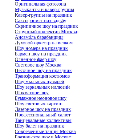
Оригинальная фотозона
Музыканты и кавер-группы
Кавер-группы на праздник
Саксофонист на свадьбу
Скрипичное шоу на праздник
Струнный коллектив Москва
Ансамбль барабанщиц
Духовой оркестр на велком
Шоу номера на праздник
Бармен шоу на праздник
Огненное фаер шоу
Световое шоу Москва
Песочное шоу на праздник
Трансформация костюмов
Шоу мыльных пузырей
Шоу зеркальных иллюзий
Шахматное шоу
Бумажное неоновое шоу
Шоу световых картин
Лазерное шоу на праздник
Профессиональный салют
Танцевальные коллективы
Шоу балет на праздник
Современные танцы Москва
Бразильское шоу в Москве