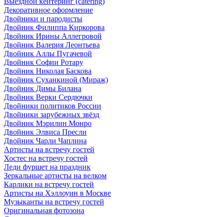
Выездной кейтеринг (catering)
Декоративное оформление
Двойники и пародисты
Двойник Филиппа Киркорова
Двойник Ирины Аллегровой
Двойник Валерия Леонтьева
Двойник Аллы Пугачевой
Двойник Софии Ротару
Двойник Николая Баскова
Двойник Суханкиной (Мираж)
Двойник Димы Билана
Двойник Верки Сердючки
Двойники политиков России
Двойники зарубежных звёзд
Двойник Мэрилин Монро
Двойник Элвиса Пресли
Двойник Чарли Чаплина
Артисты на встречу гостей
Хостес на встречу гостей
Леди фуршет на праздник
Зеркальные артисты на велком
Карлики на встречу гостей
Артисты на Хэллоуин в Москве
Музыканты на встречу гостей
Оригинальная фотозона