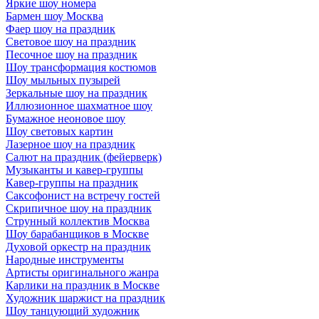
Яркие шоу номера
Бармен шоу Москва
Фаер шоу на праздник
Световое шоу на праздник
Песочное шоу на праздник
Шоу трансформация костюмов
Шоу мыльных пузырей
Зеркальные шоу на праздник
Иллюзионное шахматное шоу
Бумажное неоновое шоу
Шоу световых картин
Лазерное шоу на праздник
Салют на праздник (фейерверк)
Музыканты и кавер-группы
Кавер-группы на праздник
Саксофонист на встречу гостей
Скрипичное шоу на праздник
Струнный коллектив Москва
Шоу барабанщиков в Москве
Духовой оркестр на праздник
Народные инструменты
Артисты оригинального жанра
Карлики на праздник в Москве
Художник шаржист на праздник
Шоу танцующий художник