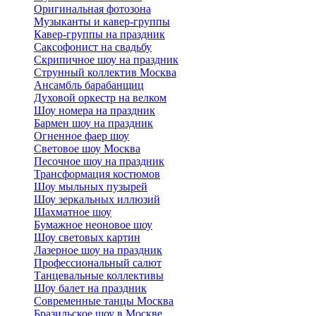
Оригинальная фотозона
Музыканты и кавер-группы
Кавер-группы на праздник
Саксофонист на свадьбу
Скрипичное шоу на праздник
Струнный коллектив Москва
Ансамбль барабанщиц
Духовой оркестр на велком
Шоу номера на праздник
Бармен шоу на праздник
Огненное фаер шоу
Световое шоу Москва
Песочное шоу на праздник
Трансформация костюмов
Шоу мыльных пузырей
Шоу зеркальных иллюзий
Шахматное шоу
Бумажное неоновое шоу
Шоу световых картин
Лазерное шоу на праздник
Профессиональный салют
Танцевальные коллективы
Шоу балет на праздник
Современные танцы Москва
Бразильское шоу в Москве