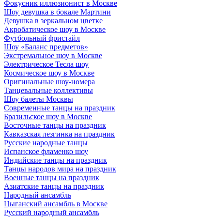
Фокусник иллюзионист в Москве
Шоу девушка в бокале Мартини
Девушка в зеркальном цветке
Акробатическое шоу в Москве
Футбольный фристайл
Шоу «Баланс предметов»
Экстремальное шоу в Москве
Электрическое Тесла шоу
Космическое шоу в Москве
Оригинальные шоу-номера
Танцевальные коллективы
Шоу балеты Москвы
Современные танцы на праздник
Бразильское шоу в Москве
Восточные танцы на праздник
Кавказская лезгинка на праздник
Русские народные танцы
Испанское фламенко шоу
Индийские танцы на праздник
Танцы народов мира на праздник
Военные танцы на праздник
Азиатские танцы на праздник
Народный ансамбль
Цыганский ансамбль в Москве
Русский народный ансамбль