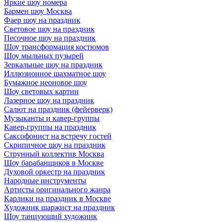
Яркие шоу номера
Бармен шоу Москва
Фаер шоу на праздник
Световое шоу на праздник
Песочное шоу на праздник
Шоу трансформация костюмов
Шоу мыльных пузырей
Зеркальные шоу на праздник
Иллюзионное шахматное шоу
Бумажное неоновое шоу
Шоу световых картин
Лазерное шоу на праздник
Салют на праздник (фейерверк)
Музыканты и кавер-группы
Кавер-группы на праздник
Саксофонист на встречу гостей
Скрипичное шоу на праздник
Струнный коллектив Москва
Шоу барабанщиков в Москве
Духовой оркестр на праздник
Народные инструменты
Артисты оригинального жанра
Карлики на праздник в Москве
Художник шаржист на праздник
Шоу танцующий художник