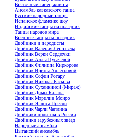
Восточный танец живота
Ансамбль кавказского танца
Русские народные танцы
Испанское фламенко шоу
Индийские танцы на праздник
Танцы народов мира
Военные танцы на праздник
Двойники и пародисты
Двойник Валерия Леонтьева
Двойник Верки Сердючки
Двойник Аллы Пугачевой
Двойник Филиппа Киркорова
Двойник Ирины Аллегровой
Двойник Софии Ротару
Двойник Николая Баскова
Двойник Суханкиной (Мираж)
Двойник Димы Билана
Двойник Мэрилин Монро
Двойник Элвиса Пресли
Двойник Чарли Чаплина
Двойники политиков России
Двойники зарубежных звёзд
Народные ансамбли
Цыганский ансамбль
Русский народный ансамбль