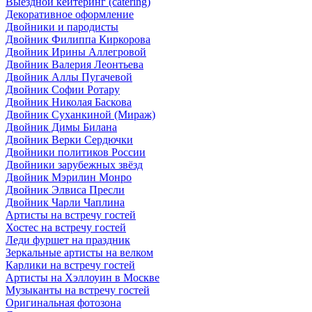
Выездной кейтеринг (catering)
Декоративное оформление
Двойники и пародисты
Двойник Филиппа Киркорова
Двойник Ирины Аллегровой
Двойник Валерия Леонтьева
Двойник Аллы Пугачевой
Двойник Софии Ротару
Двойник Николая Баскова
Двойник Суханкиной (Мираж)
Двойник Димы Билана
Двойник Верки Сердючки
Двойники политиков России
Двойники зарубежных звёзд
Двойник Мэрилин Монро
Двойник Элвиса Пресли
Двойник Чарли Чаплина
Артисты на встречу гостей
Хостес на встречу гостей
Леди фуршет на праздник
Зеркальные артисты на велком
Карлики на встречу гостей
Артисты на Хэллоуин в Москве
Музыканты на встречу гостей
Оригинальная фотозона