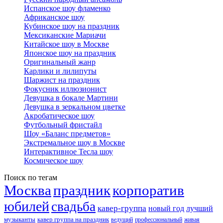
Испанское шоу фламенко
Африканское шоу
Кубинское шоу на праздник
Мексиканские Мариачи
Китайское шоу в Москве
Японское шоу на праздник
Оригинальный жанр
Карлики и лилипуты
Шаржист на праздник
Фокусник иллюзионист
Девушка в бокале Мартини
Девушка в зеркальном цветке
Акробатическое шоу
Футбольный фристайл
Шоу «Баланс предметов»
Экстремальное шоу в Москве
Интерактивное Тесла шоу
Космическое шоу
Поиск по тегам
Москва
праздник
корпоратив
юбилей
свадьба
кавер-группа
новый год
лучший
музыканты
кавер группа на праздник
ведущий
профессиональный
живая