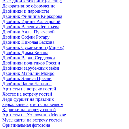
Выездной кейтеринг (catering)
Декоративное оформление
Двойники и пародисты
Двойник Филиппа Киркорова
Двойник Ирины Аллегровой
Двойник Валерия Леонтьева
Двойник Аллы Пугачевой
Двойник Софии Ротару
Двойник Николая Баскова
Двойник Суханкиной (Мираж)
Двойник Димы Билана
Двойник Верки Сердючки
Двойники политиков России
Двойники зарубежных звёзд
Двойник Мэрилин Монро
Двойник Элвиса Пресли
Двойник Чарли Чаплина
Артисты на встречу гостей
Хостес на встречу гостей
Леди фуршет на праздник
Зеркальные артисты на велком
Карлики на встречу гостей
Артисты на Хэллоуин в Москве
Музыканты на встречу гостей
Оригинальная фотозона