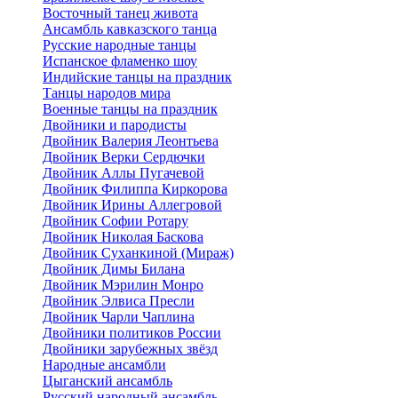
Восточный танец живота
Ансамбль кавказского танца
Русские народные танцы
Испанское фламенко шоу
Индийские танцы на праздник
Танцы народов мира
Военные танцы на праздник
Двойники и пародисты
Двойник Валерия Леонтьева
Двойник Верки Сердючки
Двойник Аллы Пугачевой
Двойник Филиппа Киркорова
Двойник Ирины Аллегровой
Двойник Софии Ротару
Двойник Николая Баскова
Двойник Суханкиной (Мираж)
Двойник Димы Билана
Двойник Мэрилин Монро
Двойник Элвиса Пресли
Двойник Чарли Чаплина
Двойники политиков России
Двойники зарубежных звёзд
Народные ансамбли
Цыганский ансамбль
Русский народный ансамбль