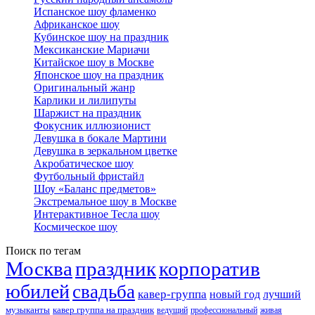
Испанское шоу фламенко
Африканское шоу
Кубинское шоу на праздник
Мексиканские Мариачи
Китайское шоу в Москве
Японское шоу на праздник
Оригинальный жанр
Карлики и лилипуты
Шаржист на праздник
Фокусник иллюзионист
Девушка в бокале Мартини
Девушка в зеркальном цветке
Акробатическое шоу
Футбольный фристайл
Шоу «Баланс предметов»
Экстремальное шоу в Москве
Интерактивное Тесла шоу
Космическое шоу
Поиск по тегам
Москва
праздник
корпоратив
юбилей
свадьба
кавер-группа
новый год
лучший
музыканты
кавер группа на праздник
ведущий
профессиональный
живая