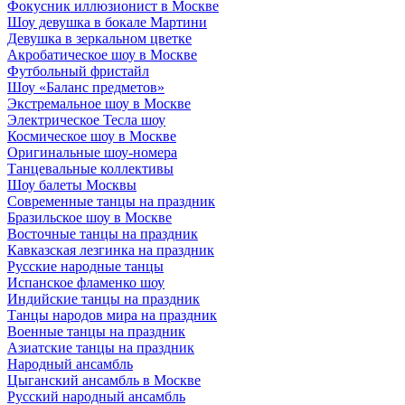
Фокусник иллюзионист в Москве
Шоу девушка в бокале Мартини
Девушка в зеркальном цветке
Акробатическое шоу в Москве
Футбольный фристайл
Шоу «Баланс предметов»
Экстремальное шоу в Москве
Электрическое Тесла шоу
Космическое шоу в Москве
Оригинальные шоу-номера
Танцевальные коллективы
Шоу балеты Москвы
Современные танцы на праздник
Бразильское шоу в Москве
Восточные танцы на праздник
Кавказская лезгинка на праздник
Русские народные танцы
Испанское фламенко шоу
Индийские танцы на праздник
Танцы народов мира на праздник
Военные танцы на праздник
Азиатские танцы на праздник
Народный ансамбль
Цыганский ансамбль в Москве
Русский народный ансамбль