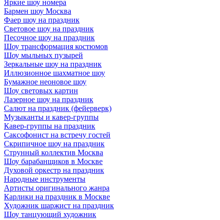
Яркие шоу номера
Бармен шоу Москва
Фаер шоу на праздник
Световое шоу на праздник
Песочное шоу на праздник
Шоу трансформация костюмов
Шоу мыльных пузырей
Зеркальные шоу на праздник
Иллюзионное шахматное шоу
Бумажное неоновое шоу
Шоу световых картин
Лазерное шоу на праздник
Салют на праздник (фейерверк)
Музыканты и кавер-группы
Кавер-группы на праздник
Саксофонист на встречу гостей
Скрипичное шоу на праздник
Струнный коллектив Москва
Шоу барабанщиков в Москве
Духовой оркестр на праздник
Народные инструменты
Артисты оригинального жанра
Карлики на праздник в Москве
Художник шаржист на праздник
Шоу танцующий художник