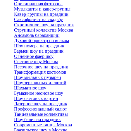
Оригинальная фотозона
Музыканты и кавер-группы
Кавер-группы на праздник
Саксофонист на свадьбу
Скрипичное шоу на праздник
Струнный коллектив Москва
Ансамбль барабанщиц
Духовой оркестр на велком
Шоу номера на праздник
Бармен шоу на праздник
Огненное фаер шоу
Световое шоу Москва
Песочное шоу на праздник
Трансформация костюмов
Шоу мыльных пузырей
Шоу зеркальных иллюзий
Шахматное шоу
Бумажное неоновое шоу
Шоу световых картин
Лазерное шоу на праздник
Профессиональный салют
Танцевальные коллективы
Шоу балет на праздник
Современные танцы Москва
Бразильское шоу в Москве