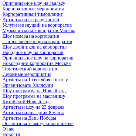
Оригинальное шоу на свадьбу
Корпоративные мероприятия
Корпоративный тимбилдинг
Артисты на встречу гостей
Услуги и ведущий на корпоратив
Музыканты на корпоратив Москва
Шоу номера на корпоратив
Танцевальное шоу на корпоратив
Шоу двойников на корпоратив
Народное шоу на корпоратив
Оригинальное шоу на корпоратив
Новогодний корпоратив Москва
Тематический корпоратив
Сезонные мероприятия
Артисты на 1 сентября в школу
Организовать Хэллоуин
Шоу программа на Новый год
Шоу программа на масленицу
Китайский Новый год
Артисты и шоу на 23 февраля
Артисты на праздник 8 марта
Артисты на День Победы
Организовать выпускной в школе
О нас
Новости