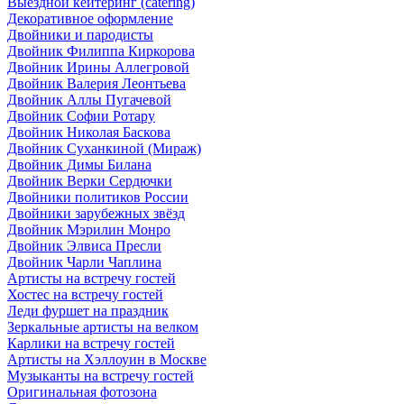
Выездной кейтеринг (catering)
Декоративное оформление
Двойники и пародисты
Двойник Филиппа Киркорова
Двойник Ирины Аллегровой
Двойник Валерия Леонтьева
Двойник Аллы Пугачевой
Двойник Софии Ротару
Двойник Николая Баскова
Двойник Суханкиной (Мираж)
Двойник Димы Билана
Двойник Верки Сердючки
Двойники политиков России
Двойники зарубежных звёзд
Двойник Мэрилин Монро
Двойник Элвиса Пресли
Двойник Чарли Чаплина
Артисты на встречу гостей
Хостес на встречу гостей
Леди фуршет на праздник
Зеркальные артисты на велком
Карлики на встречу гостей
Артисты на Хэллоуин в Москве
Музыканты на встречу гостей
Оригинальная фотозона