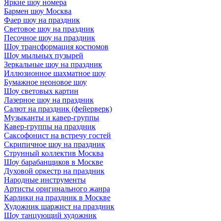
Яркие шоу номера
Бармен шоу Москва
Фаер шоу на праздник
Световое шоу на праздник
Песочное шоу на праздник
Шоу трансформация костюмов
Шоу мыльных пузырей
Зеркальные шоу на праздник
Иллюзионное шахматное шоу
Бумажное неоновое шоу
Шоу световых картин
Лазерное шоу на праздник
Салют на праздник (фейерверк)
Музыканты и кавер-группы
Кавер-группы на праздник
Саксофонист на встречу гостей
Скрипичное шоу на праздник
Струнный коллектив Москва
Шоу барабанщиков в Москве
Духовой оркестр на праздник
Народные инструменты
Артисты оригинального жанра
Карлики на праздник в Москве
Художник шаржист на праздник
Шоу танцующий художник