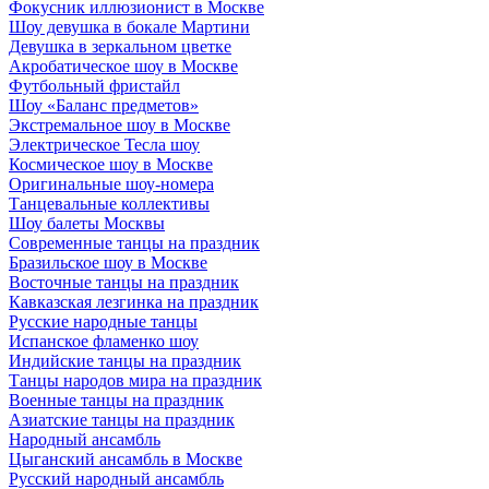
Фокусник иллюзионист в Москве
Шоу девушка в бокале Мартини
Девушка в зеркальном цветке
Акробатическое шоу в Москве
Футбольный фристайл
Шоу «Баланс предметов»
Экстремальное шоу в Москве
Электрическое Тесла шоу
Космическое шоу в Москве
Оригинальные шоу-номера
Танцевальные коллективы
Шоу балеты Москвы
Современные танцы на праздник
Бразильское шоу в Москве
Восточные танцы на праздник
Кавказская лезгинка на праздник
Русские народные танцы
Испанское фламенко шоу
Индийские танцы на праздник
Танцы народов мира на праздник
Военные танцы на праздник
Азиатские танцы на праздник
Народный ансамбль
Цыганский ансамбль в Москве
Русский народный ансамбль