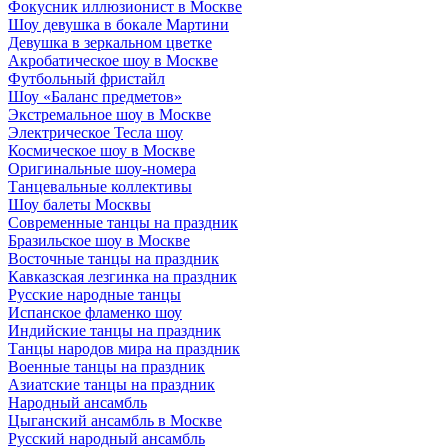
Фокусник иллюзионист в Москве
Шоу девушка в бокале Мартини
Девушка в зеркальном цветке
Акробатическое шоу в Москве
Футбольный фристайл
Шоу «Баланс предметов»
Экстремальное шоу в Москве
Электрическое Тесла шоу
Космическое шоу в Москве
Оригинальные шоу-номера
Танцевальные коллективы
Шоу балеты Москвы
Современные танцы на праздник
Бразильское шоу в Москве
Восточные танцы на праздник
Кавказская лезгинка на праздник
Русские народные танцы
Испанское фламенко шоу
Индийские танцы на праздник
Танцы народов мира на праздник
Военные танцы на праздник
Азиатские танцы на праздник
Народный ансамбль
Цыганский ансамбль в Москве
Русский народный ансамбль