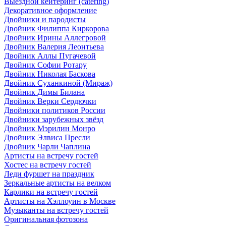
Выездной кейтеринг (catering)
Декоративное оформление
Двойники и пародисты
Двойник Филиппа Киркорова
Двойник Ирины Аллегровой
Двойник Валерия Леонтьева
Двойник Аллы Пугачевой
Двойник Софии Ротару
Двойник Николая Баскова
Двойник Суханкиной (Мираж)
Двойник Димы Билана
Двойник Верки Сердючки
Двойники политиков России
Двойники зарубежных звёзд
Двойник Мэрилин Монро
Двойник Элвиса Пресли
Двойник Чарли Чаплина
Артисты на встречу гостей
Хостес на встречу гостей
Леди фуршет на праздник
Зеркальные артисты на велком
Карлики на встречу гостей
Артисты на Хэллоуин в Москве
Музыканты на встречу гостей
Оригинальная фотозона