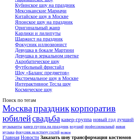
Кубинское шоу на праздник
Мексиканские Мариачи
Китайское шоу в Москве
Японское шоу на праздник
Оригинальный жанр
Карлики и лилипуты
Шаржист на праздник
Фокусник иллюзионист
Девушка в бокале Мартини
Девушка в зеркальном цветке
Акробатическое шоу
Футбольный фристайл
Шоу «Баланс предметов»
Экстремальное шоу в Москве
Интерактивное Тесла шоу
Космическое шоу
Поиск по тегам
Москва
праздник
корпоратив
юбилей
свадьба
кавер-группа
новый год
лучший
музыканты
кавер группа на праздник
ведущий
профессиональный
живая
музыка
фокусник на встречу гостей
велком
Главная
Новости
Заказать шоу трансформация костюмов