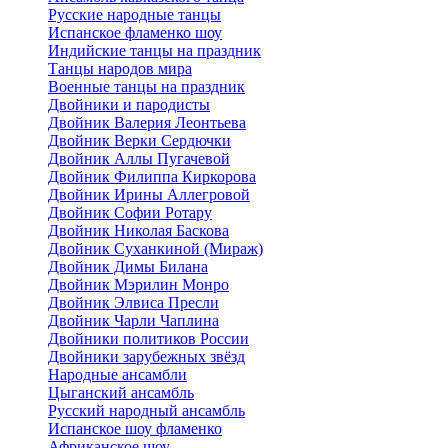
Русские народные танцы
Испанское фламенко шоу
Индийские танцы на праздник
Танцы народов мира
Военные танцы на праздник
Двойники и пародисты
Двойник Валерия Леонтьева
Двойник Верки Сердючки
Двойник Аллы Пугачевой
Двойник Филиппа Киркорова
Двойник Ирины Аллегровой
Двойник Софии Ротару
Двойник Николая Баскова
Двойник Суханкиной (Мираж)
Двойник Димы Билана
Двойник Мэрилин Монро
Двойник Элвиса Пресли
Двойник Чарли Чаплина
Двойники политиков России
Двойники зарубежных звёзд
Народные ансамбли
Цыганский ансамбль
Русский народный ансамбль
Испанское шоу фламенко
Африканское шоу