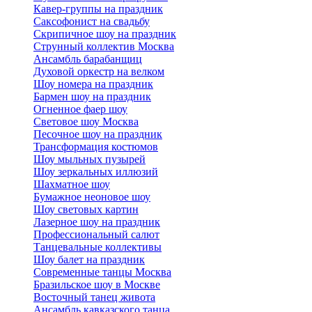
Кавер-группы на праздник
Саксофонист на свадьбу
Скрипичное шоу на праздник
Струнный коллектив Москва
Ансамбль барабанщиц
Духовой оркестр на велком
Шоу номера на праздник
Бармен шоу на праздник
Огненное фаер шоу
Световое шоу Москва
Песочное шоу на праздник
Трансформация костюмов
Шоу мыльных пузырей
Шоу зеркальных иллюзий
Шахматное шоу
Бумажное неоновое шоу
Шоу световых картин
Лазерное шоу на праздник
Профессиональный салют
Танцевальные коллективы
Шоу балет на праздник
Современные танцы Москва
Бразильское шоу в Москве
Восточный танец живота
Ансамбль кавказского танца