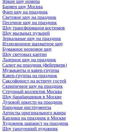
Яркие шоу номера
Бармен шоу Москва
Фаер шоу на праздник
Световое шоу на праздник
Песочное шоу на праздник
Шоу трансформация костюмов
Шоу мыльных пузырей
Зеркальные шоу на праздник
Иллюзионное шахматное шоу
Бумажное неоновое шоу
Шоу световых картин
Лазерное шоу на праздник
Салют на праздник (фейерверк)
Музыканты и кавер-группы
Кавер-группы на праздник
Саксофонист на встречу гостей
Скрипичное шоу на праздник
Струнный коллектив Москва
Шоу барабанщиков в Москве
Духовой оркестр на праздник
Народные инструменты
Артисты оригинального жанра
Карлики на праздник в Москве
Художник шаржист на праздник
Шоу танцующий художник