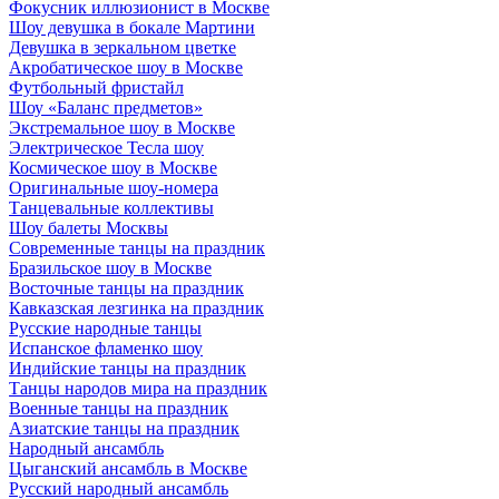
Фокусник иллюзионист в Москве
Шоу девушка в бокале Мартини
Девушка в зеркальном цветке
Акробатическое шоу в Москве
Футбольный фристайл
Шоу «Баланс предметов»
Экстремальное шоу в Москве
Электрическое Тесла шоу
Космическое шоу в Москве
Оригинальные шоу-номера
Танцевальные коллективы
Шоу балеты Москвы
Современные танцы на праздник
Бразильское шоу в Москве
Восточные танцы на праздник
Кавказская лезгинка на праздник
Русские народные танцы
Испанское фламенко шоу
Индийские танцы на праздник
Танцы народов мира на праздник
Военные танцы на праздник
Азиатские танцы на праздник
Народный ансамбль
Цыганский ансамбль в Москве
Русский народный ансамбль