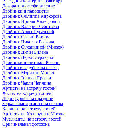
Выездной кейтеринг (catering)
Декоративное оформление
Двойники и пародисты
Двойник Филиппа Киркорова
Двойник Ирины Аллегровой
Двойник Валерия Леонтьева
Двойник Аллы Пугачевой
Двойник Софии Ротару
Двойник Николая Баскова
Двойник Суханкиной (Мираж)
Двойник Димы Билана
Двойник Верки Сердючки
Двойники политиков России
Двойники зарубежных звёзд
Двойник Мэрилин Монро
Двойник Элвиса Пресли
Двойник Чарли Чаплина
Артисты на встречу гостей
Хостес на встречу гостей
Леди фуршет на праздник
Зеркальные артисты на велком
Карлики на встречу гостей
Артисты на Хэллоуин в Москве
Музыканты на встречу гостей
Оригинальная фотозона