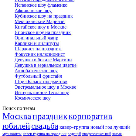
Испанское шоу фламенко
Африканское шоу
Кубинское шоу на праздник
Мексиканские Мариачи
Китайское шоу в Москве
Японское шоу на праздник
Оригинальный жанр
Карлики и лилипуты
Шаржист на праздник
Фокусник иллюзионист
Девушка в бокале Мартини
Девушка в зеркальном цветке
Акробатическое шоу
Футбольный фристайл
Шоу «Баланс предметов»
Экстремальное шоу в Москве
Интерактивное Тесла шоу
Космическое шоу
Поиск по тегам
Москва
праздник
корпоратив
юбилей
свадьба
кавер-группа
новый год
лучший
музыканты
кавер группа на праздник
ведущий
профессиональный
живая