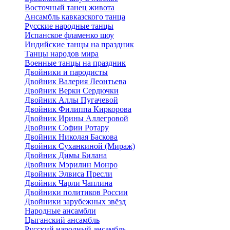
Восточный танец живота
Ансамбль кавказского танца
Русские народные танцы
Испанское фламенко шоу
Индийские танцы на праздник
Танцы народов мира
Военные танцы на праздник
Двойники и пародисты
Двойник Валерия Леонтьева
Двойник Верки Сердючки
Двойник Аллы Пугачевой
Двойник Филиппа Киркорова
Двойник Ирины Аллегровой
Двойник Софии Ротару
Двойник Николая Баскова
Двойник Суханкиной (Мираж)
Двойник Димы Билана
Двойник Мэрилин Монро
Двойник Элвиса Пресли
Двойник Чарли Чаплина
Двойники политиков России
Двойники зарубежных звёзд
Народные ансамбли
Цыганский ансамбль
Русский народный ансамбль