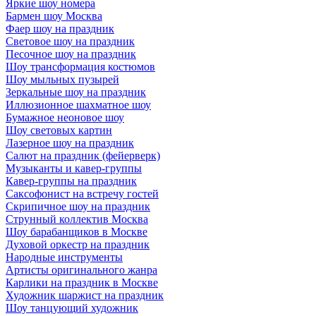
Яркие шоу номера
Бармен шоу Москва
Фаер шоу на праздник
Световое шоу на праздник
Песочное шоу на праздник
Шоу трансформация костюмов
Шоу мыльных пузырей
Зеркальные шоу на праздник
Иллюзионное шахматное шоу
Бумажное неоновое шоу
Шоу световых картин
Лазерное шоу на праздник
Салют на праздник (фейерверк)
Музыканты и кавер-группы
Кавер-группы на праздник
Саксофонист на встречу гостей
Скрипичное шоу на праздник
Струнный коллектив Москва
Шоу барабанщиков в Москве
Духовой оркестр на праздник
Народные инструменты
Артисты оригинального жанра
Карлики на праздник в Москве
Художник шаржист на праздник
Шоу танцующий художник