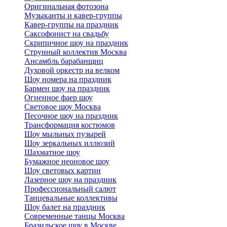
Оригинальная фотозона
Музыканты и кавер-группы
Кавер-группы на праздник
Саксофонист на свадьбу
Скрипичное шоу на праздник
Струнный коллектив Москва
Ансамбль барабанщиц
Духовой оркестр на велком
Шоу номера на праздник
Бармен шоу на праздник
Огненное фаер шоу
Световое шоу Москва
Песочное шоу на праздник
Трансформация костюмов
Шоу мыльных пузырей
Шоу зеркальных иллюзий
Шахматное шоу
Бумажное неоновое шоу
Шоу световых картин
Лазерное шоу на праздник
Профессиональный салют
Танцевальные коллективы
Шоу балет на праздник
Современные танцы Москва
Бразильское шоу в Москве