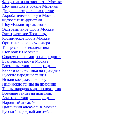
Фокусник иллюзионист в Москве
Шоу девушка в бокале Мартини
Девушка в зеркальном цветке
Акробатическое шоу в Москве
Футбольный фристайл
Шоу «Баланс предметов»
Экстремальное шоу в Москве
Электрическое Тесла шоу
Космическое шоу в Москве
Оригинальные шоу-номера
Танцевальные коллективы
Шоу балеты Москвы
Современные танцы на праздник
Бразильское шоу в Москве
Восточные танцы на праздник
Кавказская лезгинка на праздник
Русские народные танцы
Испанское фламенко шоу
Индийские танцы на праздник
Танцы народов мира на праздник
Военные танцы на праздник
Азиатские танцы на праздник
Народный ансамбль
Цыганский ансамбль в Москве
Русский народный ансамбль