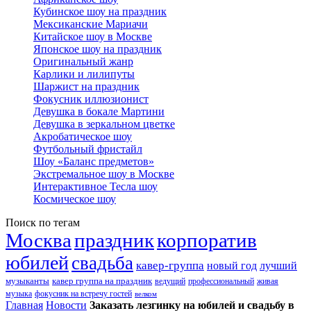
Кубинское шоу на праздник
Мексиканские Мариачи
Китайское шоу в Москве
Японское шоу на праздник
Оригинальный жанр
Карлики и лилипуты
Шаржист на праздник
Фокусник иллюзионист
Девушка в бокале Мартини
Девушка в зеркальном цветке
Акробатическое шоу
Футбольный фристайл
Шоу «Баланс предметов»
Экстремальное шоу в Москве
Интерактивное Тесла шоу
Космическое шоу
Поиск по тегам
Москва
праздник
корпоратив
юбилей
свадьба
кавер-группа
новый год
лучший
музыканты
кавер группа на праздник
ведущий
профессиональный
живая
музыка
фокусник на встречу гостей
велком
Главная
Новости
Заказать лезгинку на юбилей и свадьбу в