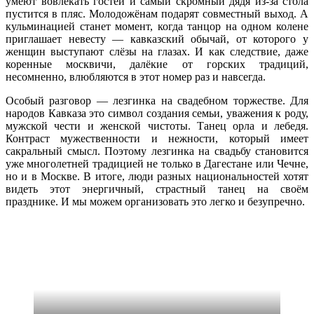
умеют вовлекать гостей и самый скромный дядя из-за стола
пустится в пляс. Молодожёнам подарят совместный выход. А
кульминацией станет момент, когда танцор на одном колене
приглашает невесту — кавказский обычай, от которого у
женщин выступают слёзы на глазах. И как следствие, даже
коренные москвичи, далёкие от горских традиций,
несомненно, влюбляются в этот номер раз и навсегда.
Особый разговор — лезгинка на свадебном торжестве. Для
народов Кавказа это символ создания семьи, уважения к роду,
мужской чести и женской чистоты. Танец орла и лебедя.
Контраст мужественности и нежности, который имеет
сакральный смысл. Поэтому лезгинка на свадьбу становится
уже многолетней традицией не только в Дагестане или Чечне,
но и в Москве. В итоге, люди разных национальностей хотят
видеть этот энергичный, страстный танец на своём
празднике. И мы можем организовать это легко и безупречно.