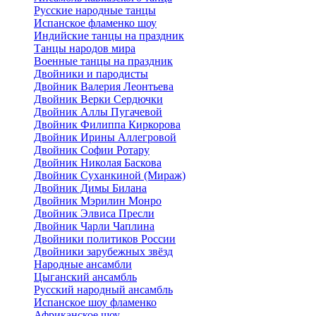
Русские народные танцы
Испанское фламенко шоу
Индийские танцы на праздник
Танцы народов мира
Военные танцы на праздник
Двойники и пародисты
Двойник Валерия Леонтьева
Двойник Верки Сердючки
Двойник Аллы Пугачевой
Двойник Филиппа Киркорова
Двойник Ирины Аллегровой
Двойник Софии Ротару
Двойник Николая Баскова
Двойник Суханкиной (Мираж)
Двойник Димы Билана
Двойник Мэрилин Монро
Двойник Элвиса Пресли
Двойник Чарли Чаплина
Двойники политиков России
Двойники зарубежных звёзд
Народные ансамбли
Цыганский ансамбль
Русский народный ансамбль
Испанское шоу фламенко
Африканское шоу