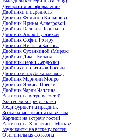
Выездной кейтеринг (catering)
Декоративное оформление
Двойники и пародисты
Двойник Филиппа Киркорова
Двойник Ирины Аллегровой
Двойник Валерия Леонтьева
Двойник Аллы Пугачевой
Двойник Софии Ротару
Двойник Николая Баскова
Двойник Суханкиной (Мираж)
Двойник Димы Билана
Двойник Верки Сердючки
Двойники политиков России
Двойники зарубежных звёзд
Двойник Мэрилин Монро
Двойник Элвиса Пресли
Двойник Чарли Чаплина
Артисты на встречу гостей
Хостес на встречу гостей
Леди фуршет на праздник
Зеркальные артисты на велком
Карлики на встречу гостей
Артисты на Хэллоуин в Москве
Музыканты на встречу гостей
Оригинальная фотозона