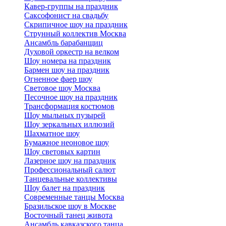
Кавер-группы на праздник
Саксофонист на свадьбу
Скрипичное шоу на праздник
Струнный коллектив Москва
Ансамбль барабанщиц
Духовой оркестр на велком
Шоу номера на праздник
Бармен шоу на праздник
Огненное фаер шоу
Световое шоу Москва
Песочное шоу на праздник
Трансформация костюмов
Шоу мыльных пузырей
Шоу зеркальных иллюзий
Шахматное шоу
Бумажное неоновое шоу
Шоу световых картин
Лазерное шоу на праздник
Профессиональный салют
Танцевальные коллективы
Шоу балет на праздник
Современные танцы Москва
Бразильское шоу в Москве
Восточный танец живота
Ансамбль кавказского танца