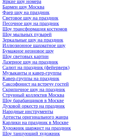
Яркие шоу номера
Бармен шоу Москва
Фаер шоу на праздник
Световое шоу на праздник
Песочное шоу на праздник
Шоу трансформация костюмов
Шоу мыльных пузырей
Зеркальные шоу на праздник
Иллюзионное шахматное шоу
Бумажное неоновое шоу
Шоу световых картин
Лазерное шоу на праздник
Салют на праздник (фейерверк)
Музыканты и кавер-группы
Кавер-группы на праздник
Саксофонист на встречу гостей
Скрипичное шоу на праздник
Струнный коллектив Москва
Шоу барабанщиков в Москве
Духовой оркестр на праздник
Народные инструменты
Артисты оригинального жанра
Карлики на праздник в Москве
Художник шаржист на праздник
Шоу танцующий художник