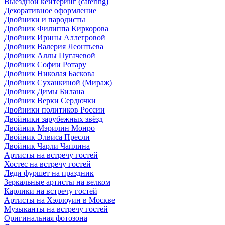
Выездной кейтеринг (catering)
Декоративное оформление
Двойники и пародисты
Двойник Филиппа Киркорова
Двойник Ирины Аллегровой
Двойник Валерия Леонтьева
Двойник Аллы Пугачевой
Двойник Софии Ротару
Двойник Николая Баскова
Двойник Суханкиной (Мираж)
Двойник Димы Билана
Двойник Верки Сердючки
Двойники политиков России
Двойники зарубежных звёзд
Двойник Мэрилин Монро
Двойник Элвиса Пресли
Двойник Чарли Чаплина
Артисты на встречу гостей
Хостес на встречу гостей
Леди фуршет на праздник
Зеркальные артисты на велком
Карлики на встречу гостей
Артисты на Хэллоуин в Москве
Музыканты на встречу гостей
Оригинальная фотозона