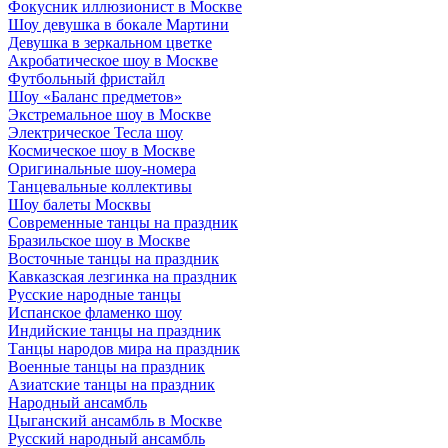
Фокусник иллюзионист в Москве
Шоу девушка в бокале Мартини
Девушка в зеркальном цветке
Акробатическое шоу в Москве
Футбольный фристайл
Шоу «Баланс предметов»
Экстремальное шоу в Москве
Электрическое Тесла шоу
Космическое шоу в Москве
Оригинальные шоу-номера
Танцевальные коллективы
Шоу балеты Москвы
Современные танцы на праздник
Бразильское шоу в Москве
Восточные танцы на праздник
Кавказская лезгинка на праздник
Русские народные танцы
Испанское фламенко шоу
Индийские танцы на праздник
Танцы народов мира на праздник
Военные танцы на праздник
Азиатские танцы на праздник
Народный ансамбль
Цыганский ансамбль в Москве
Русский народный ансамбль