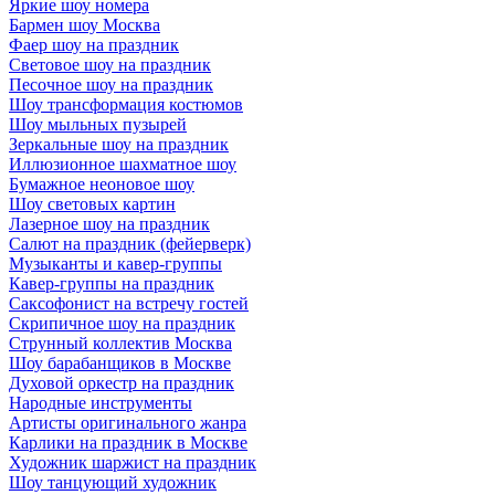
Яркие шоу номера
Бармен шоу Москва
Фаер шоу на праздник
Световое шоу на праздник
Песочное шоу на праздник
Шоу трансформация костюмов
Шоу мыльных пузырей
Зеркальные шоу на праздник
Иллюзионное шахматное шоу
Бумажное неоновое шоу
Шоу световых картин
Лазерное шоу на праздник
Салют на праздник (фейерверк)
Музыканты и кавер-группы
Кавер-группы на праздник
Саксофонист на встречу гостей
Скрипичное шоу на праздник
Струнный коллектив Москва
Шоу барабанщиков в Москве
Духовой оркестр на праздник
Народные инструменты
Артисты оригинального жанра
Карлики на праздник в Москве
Художник шаржист на праздник
Шоу танцующий художник