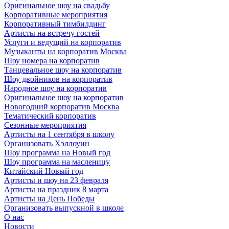
Оригинальное шоу на свадьбу
Корпоративные мероприятия
Корпоративный тимбилдинг
Артисты на встречу гостей
Услуги и ведущий на корпоратив
Музыканты на корпоратив Москва
Шоу номера на корпоратив
Танцевальное шоу на корпоратив
Шоу двойников на корпоратив
Народное шоу на корпоратив
Оригинальное шоу на корпоратив
Новогодний корпоратив Москва
Тематический корпоратив
Сезонные мероприятия
Артисты на 1 сентября в школу
Организовать Хэллоуин
Шоу программа на Новый год
Шоу программа на масленицу
Китайский Новый год
Артисты и шоу на 23 февраля
Артисты на праздник 8 марта
Артисты на День Победы
Организовать выпускной в школе
О нас
Новости