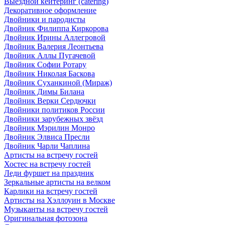
Выездной кейтеринг (catering)
Декоративное оформление
Двойники и пародисты
Двойник Филиппа Киркорова
Двойник Ирины Аллегровой
Двойник Валерия Леонтьева
Двойник Аллы Пугачевой
Двойник Софии Ротару
Двойник Николая Баскова
Двойник Суханкиной (Мираж)
Двойник Димы Билана
Двойник Верки Сердючки
Двойники политиков России
Двойники зарубежных звёзд
Двойник Мэрилин Монро
Двойник Элвиса Пресли
Двойник Чарли Чаплина
Артисты на встречу гостей
Хостес на встречу гостей
Леди фуршет на праздник
Зеркальные артисты на велком
Карлики на встречу гостей
Артисты на Хэллоуин в Москве
Музыканты на встречу гостей
Оригинальная фотозона