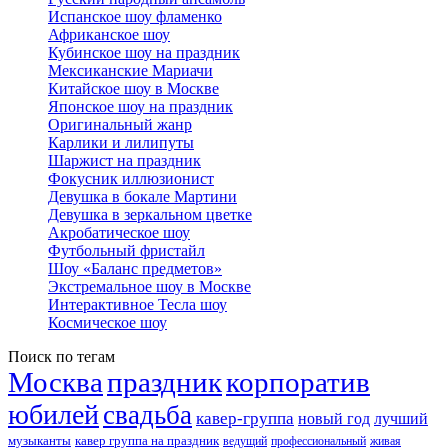
Испанское шоу фламенко
Африканское шоу
Кубинское шоу на праздник
Мексиканские Мариачи
Китайское шоу в Москве
Японское шоу на праздник
Оригинальный жанр
Карлики и лилипуты
Шаржист на праздник
Фокусник иллюзионист
Девушка в бокале Мартини
Девушка в зеркальном цветке
Акробатическое шоу
Футбольный фристайл
Шоу «Баланс предметов»
Экстремальное шоу в Москве
Интерактивное Тесла шоу
Космическое шоу
Поиск по тегам
Москва
праздник
корпоратив
юбилей
свадьба
кавер-группа
новый год
лучший
музыканты
кавер группа на праздник
ведущий
профессиональный
живая