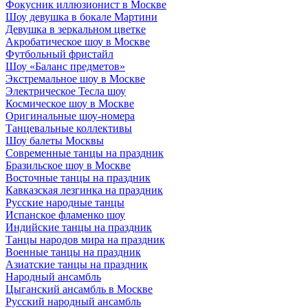
Фокусник иллюзионист в Москве
Шоу девушка в бокале Мартини
Девушка в зеркальном цветке
Акробатическое шоу в Москве
Футбольный фристайл
Шоу «Баланс предметов»
Экстремальное шоу в Москве
Электрическое Тесла шоу
Космическое шоу в Москве
Оригинальные шоу-номера
Танцевальные коллективы
Шоу балеты Москвы
Современные танцы на праздник
Бразильское шоу в Москве
Восточные танцы на праздник
Кавказская лезгинка на праздник
Русские народные танцы
Испанское фламенко шоу
Индийские танцы на праздник
Танцы народов мира на праздник
Военные танцы на праздник
Азиатские танцы на праздник
Народный ансамбль
Цыганский ансамбль в Москве
Русский народный ансамбль