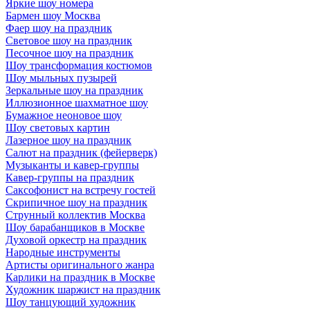
Яркие шоу номера
Бармен шоу Москва
Фаер шоу на праздник
Световое шоу на праздник
Песочное шоу на праздник
Шоу трансформация костюмов
Шоу мыльных пузырей
Зеркальные шоу на праздник
Иллюзионное шахматное шоу
Бумажное неоновое шоу
Шоу световых картин
Лазерное шоу на праздник
Салют на праздник (фейерверк)
Музыканты и кавер-группы
Кавер-группы на праздник
Саксофонист на встречу гостей
Скрипичное шоу на праздник
Струнный коллектив Москва
Шоу барабанщиков в Москве
Духовой оркестр на праздник
Народные инструменты
Артисты оригинального жанра
Карлики на праздник в Москве
Художник шаржист на праздник
Шоу танцующий художник