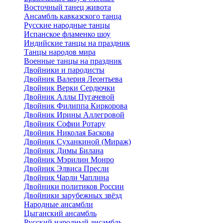
Восточный танец живота
Ансамбль кавказского танца
Русские народные танцы
Испанское фламенко шоу
Индийские танцы на праздник
Танцы народов мира
Военные танцы на праздник
Двойники и пародисты
Двойник Валерия Леонтьева
Двойник Верки Сердючки
Двойник Аллы Пугачевой
Двойник Филиппа Киркорова
Двойник Ирины Аллегровой
Двойник Софии Ротару
Двойник Николая Баскова
Двойник Суханкиной (Мираж)
Двойник Димы Билана
Двойник Мэрилин Монро
Двойник Элвиса Пресли
Двойник Чарли Чаплина
Двойники политиков России
Двойники зарубежных звёзд
Народные ансамбли
Цыганский ансамбль
Русский народный ансамбль