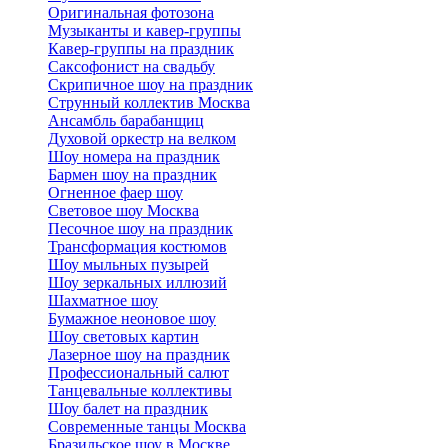
Оригинальная фотозона
Музыканты и кавер-группы
Кавер-группы на праздник
Саксофонист на свадьбу
Скрипичное шоу на праздник
Струнный коллектив Москва
Ансамбль барабанщиц
Духовой оркестр на велком
Шоу номера на праздник
Бармен шоу на праздник
Огненное фаер шоу
Световое шоу Москва
Песочное шоу на праздник
Трансформация костюмов
Шоу мыльных пузырей
Шоу зеркальных иллюзий
Шахматное шоу
Бумажное неоновое шоу
Шоу световых картин
Лазерное шоу на праздник
Профессиональный салют
Танцевальные коллективы
Шоу балет на праздник
Современные танцы Москва
Бразильское шоу в Москве