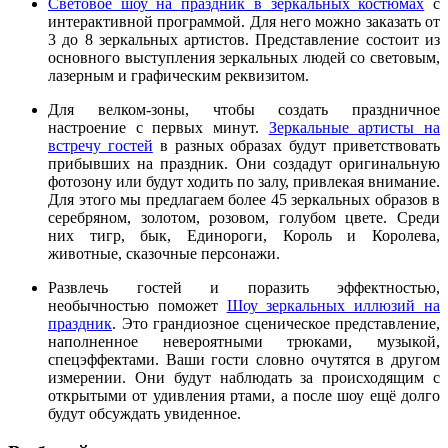
Световое шоу на праздник в зеркальных костюмах
с
интерактивной программой. Для него можно заказать от
3 до 8 зеркальных артистов. Представление состоит из
основного выступления зеркальных людей со световым,
лазерным и графическим реквизитом.
Для велком-зоны, чтобы создать праздничное
настроение с первых минут.
Зеркальные артисты на
встречу гостей
в разных образах будут приветствовать
прибывших на праздник. Они создадут оригинальную
фотозону или будут ходить по залу, привлекая внимание.
Для этого мы предлагаем более 45 зеркальных образов в
серебряном, золотом, розовом, голубом цвете. Среди
них тигр, бык, Единороги, Король и Королева,
животные, сказочные персонажи.
Развлечь гостей и поразить эффектностью,
необычностью поможет
Шоу зеркальных иллюзий на
праздник
. Это грандиозное сценическое представление,
наполненное невероятными трюками, музыкой,
спецэффектами. Ваши гости словно очутятся в другом
измерении. Они будут наблюдать за происходящим с
открытыми от удивления ртами, а после шоу ещё долго
будут обсуждать увиденное.