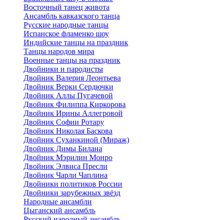
Восточный танец живота
Ансамбль кавказского танца
Русские народные танцы
Испанское фламенко шоу
Индийские танцы на праздник
Танцы народов мира
Военные танцы на праздник
Двойники и пародисты
Двойник Валерия Леонтьева
Двойник Верки Сердючки
Двойник Аллы Пугачевой
Двойник Филиппа Киркорова
Двойник Ирины Аллегровой
Двойник Софии Ротару
Двойник Николая Баскова
Двойник Суханкиной (Мираж)
Двойник Димы Билана
Двойник Мэрилин Монро
Двойник Элвиса Пресли
Двойник Чарли Чаплина
Двойники политиков России
Двойники зарубежных звёзд
Народные ансамбли
Цыганский ансамбль
Русский народный ансамбль