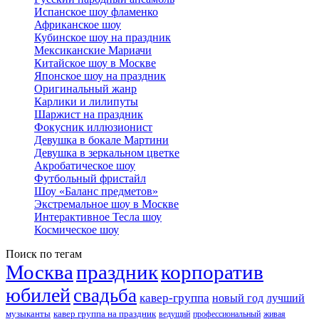
Испанское шоу фламенко
Африканское шоу
Кубинское шоу на праздник
Мексиканские Мариачи
Китайское шоу в Москве
Японское шоу на праздник
Оригинальный жанр
Карлики и лилипуты
Шаржист на праздник
Фокусник иллюзионист
Девушка в бокале Мартини
Девушка в зеркальном цветке
Акробатическое шоу
Футбольный фристайл
Шоу «Баланс предметов»
Экстремальное шоу в Москве
Интерактивное Тесла шоу
Космическое шоу
Поиск по тегам
Москва
праздник
корпоратив
юбилей
свадьба
кавер-группа
новый год
лучший
музыканты
кавер группа на праздник
ведущий
профессиональный
живая