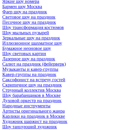
Яркие шоу номера
Бармен шоу Москва
Фаер шоу на праздник
Световое шоу на праздник
Песочное шоу на праздник
Шоу трансформация костюмов
Шоу мыльных пузырей
Зеркальные шоу на праздник
Иллюзионное шахматное шоу
Бумажное неоновое шоу
Шоу световых картин
Лазерное шоу на праздник
Салют на праздник (фейерверк)
Музыканты и кавер-группы
Кавер-группы на праздник
Саксофонист на встречу гостей
Скрипичное шоу на праздник
Струнный коллектив Москва
Шоу барабанщиков в Москве
Духовой оркестр на праздник
Народные инструменты
Артисты оригинального жанра
Карлики на праздник в Москве
Художник шаржист на праздник
Шоу танцующий художник