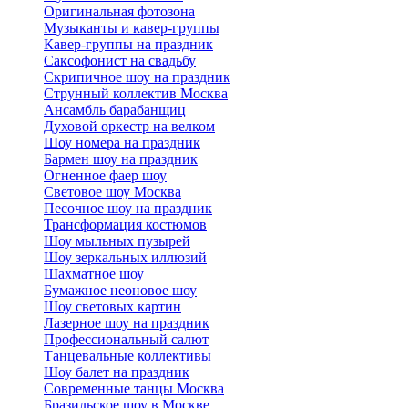
Оригинальная фотозона
Музыканты и кавер-группы
Кавер-группы на праздник
Саксофонист на свадьбу
Скрипичное шоу на праздник
Струнный коллектив Москва
Ансамбль барабанщиц
Духовой оркестр на велком
Шоу номера на праздник
Бармен шоу на праздник
Огненное фаер шоу
Световое шоу Москва
Песочное шоу на праздник
Трансформация костюмов
Шоу мыльных пузырей
Шоу зеркальных иллюзий
Шахматное шоу
Бумажное неоновое шоу
Шоу световых картин
Лазерное шоу на праздник
Профессиональный салют
Танцевальные коллективы
Шоу балет на праздник
Современные танцы Москва
Бразильское шоу в Москве