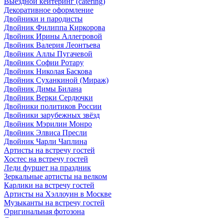
Выездной кейтеринг (catering)
Декоративное оформление
Двойники и пародисты
Двойник Филиппа Киркорова
Двойник Ирины Аллегровой
Двойник Валерия Леонтьева
Двойник Аллы Пугачевой
Двойник Софии Ротару
Двойник Николая Баскова
Двойник Суханкиной (Мираж)
Двойник Димы Билана
Двойник Верки Сердючки
Двойники политиков России
Двойники зарубежных звёзд
Двойник Мэрилин Монро
Двойник Элвиса Пресли
Двойник Чарли Чаплина
Артисты на встречу гостей
Хостес на встречу гостей
Леди фуршет на праздник
Зеркальные артисты на велком
Карлики на встречу гостей
Артисты на Хэллоуин в Москве
Музыканты на встречу гостей
Оригинальная фотозона