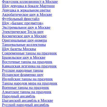
Фокусник иллюзионист в Москве
Шоу девушка в бокале Мартини
Девушка в зеркальном цветке
Акробатическое шоу в Москве
Футбольный фристайл
Шоу «Баланс предметов»
Экстремальное шоу в Москве
Электрическое Тесла шоу
Космическое шоу в Москве
Оригинальные шоу-номера
Танцевальные коллективы
Шоу балеты Москвы
Современные танцы на праздник
Бразильское шоу в Москве
Восточные танцы на праздник
Кавказская лезгинка на праздник
Русские народные танцы
Испанское фламенко шоу
Индийские танцы на праздник
Танцы народов мира на праздник
Военные танцы на праздник
Азиатские танцы на праздник
Народный ансамбль
Цыганский ансамбль в Москве
Русский народный ансамбль