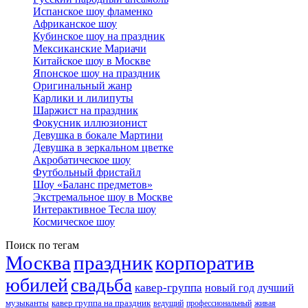
Испанское шоу фламенко
Африканское шоу
Кубинское шоу на праздник
Мексиканские Мариачи
Китайское шоу в Москве
Японское шоу на праздник
Оригинальный жанр
Карлики и лилипуты
Шаржист на праздник
Фокусник иллюзионист
Девушка в бокале Мартини
Девушка в зеркальном цветке
Акробатическое шоу
Футбольный фристайл
Шоу «Баланс предметов»
Экстремальное шоу в Москве
Интерактивное Тесла шоу
Космическое шоу
Поиск по тегам
Москва
праздник
корпоратив
юбилей
свадьба
кавер-группа
новый год
лучший
музыканты
кавер группа на праздник
ведущий
профессиональный
живая