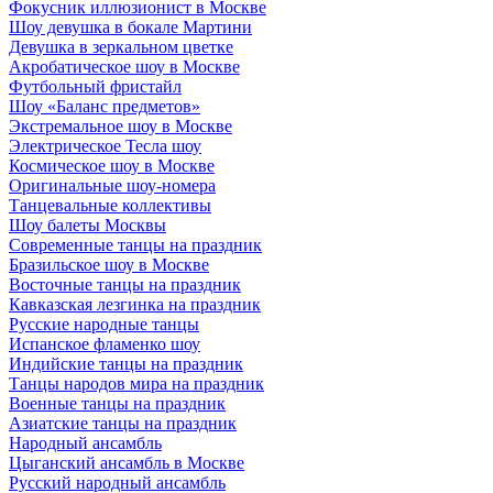
Фокусник иллюзионист в Москве
Шоу девушка в бокале Мартини
Девушка в зеркальном цветке
Акробатическое шоу в Москве
Футбольный фристайл
Шоу «Баланс предметов»
Экстремальное шоу в Москве
Электрическое Тесла шоу
Космическое шоу в Москве
Оригинальные шоу-номера
Танцевальные коллективы
Шоу балеты Москвы
Современные танцы на праздник
Бразильское шоу в Москве
Восточные танцы на праздник
Кавказская лезгинка на праздник
Русские народные танцы
Испанское фламенко шоу
Индийские танцы на праздник
Танцы народов мира на праздник
Военные танцы на праздник
Азиатские танцы на праздник
Народный ансамбль
Цыганский ансамбль в Москве
Русский народный ансамбль