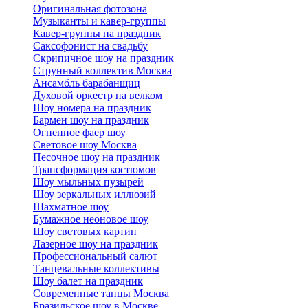
Оригинальная фотозона
Музыканты и кавер-группы
Кавер-группы на праздник
Саксофонист на свадьбу
Скрипичное шоу на праздник
Струнный коллектив Москва
Ансамбль барабанщиц
Духовой оркестр на велком
Шоу номера на праздник
Бармен шоу на праздник
Огненное фаер шоу
Световое шоу Москва
Песочное шоу на праздник
Трансформация костюмов
Шоу мыльных пузырей
Шоу зеркальных иллюзий
Шахматное шоу
Бумажное неоновое шоу
Шоу световых картин
Лазерное шоу на праздник
Профессиональный салют
Танцевальные коллективы
Шоу балет на праздник
Современные танцы Москва
Бразильское шоу в Москве