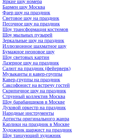
Яркие шоу номера
Бармен шоу Москва
Фаер шоу на праздник
Световое шоу на праздник
Песочное шоу на праздник
Шоу трансформация костюмов
Шоу мыльных пузырей
Зеркальные шоу на праздник
Иллюзионное шахматное шоу
Бумажное неоновое шоу
Шоу световых картин
Лазерное шоу на праздник
Салют на праздник (фейерверк)
Музыканты и кавер-группы
Кавер-группы на праздник
Саксофонист на встречу гостей
Скрипичное шоу на праздник
Струнный коллектив Москва
Шоу барабанщиков в Москве
Духовой оркестр на праздник
Народные инструменты
Артисты оригинального жанра
Карлики на праздник в Москве
Художник шаржист на праздник
Шоу танцующий художник