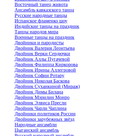
Восточный танец живота
Ансамбль кавказского танца
Русские народные танцы
Испанское фламенко шоу
Индийские танцы на праздник
Танцы народов мира
Военные танцы на праздник
Двойники и пародисты
Двойник Валерия Леонтьева
Двойник Верки Сердючки
Двойник Аллы Пугачевой
Двойник Филиппа Киркорова
Двойник Ирины Аллегровой
Двойник Софии Ротару
Двойник Николая Баскова
Двойник Суханкиной (Мираж)
Двойник Димы Билана
Двойник Мэрилин Монро
Двойник Элвиса Пресли
Двойник Чарли Чаплина
Двойники политиков России
Двойники зарубежных звёзд
Народные ансамбли
Цыганский ансамбль
Русский народный ансамбль