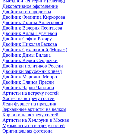
Выездной кейтеринг (catering)
Декоративное оформление
Двойники и пародисты
Двойник Филиппа Киркорова
Двойник Ирины Аллегровой
Двойник Валерия Леонтьева
Двойник Аллы Пугачевой
Двойник Софии Ротару
Двойник Николая Баскова
Двойник Суханкиной (Мираж)
Двойник Димы Билана
Двойник Верки Сердючки
Двойники политиков России
Двойники зарубежных звёзд
Двойник Мэрилин Монро
Двойник Элвиса Пресли
Двойник Чарли Чаплина
Артисты на встречу гостей
Хостес на встречу гостей
Леди фуршет на праздник
Зеркальные артисты на велком
Карлики на встречу гостей
Артисты на Хэллоуин в Москве
Музыканты на встречу гостей
Оригинальная фотозона