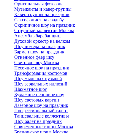
Оригинальная фотозона
Музыканты и кавер-группы
Кавер-группы на праздник
Саксофонист на свадьбу
Скрипичное шоу на праздник
Струнный коллектив Москва
Ансамбль барабанщиц
Духовой оркестр на велком
Шоу номера на праздник
Бармен шоу на праздник
Огненное фаер шоу
Световое шоу Москва
Песочное шоу на праздник
Трансформация костюмов
Шоу мыльных пузырей
Шоу зеркальных иллюзий
Шахматное шоу
Бумажное неоновое шоу
Шоу световых картин
Лазерное шоу на праздник
Профессиональный салют
Танцевальные коллективы
Шоу балет на праздник
Современные танцы Москва
Бразильское шоу в Москве