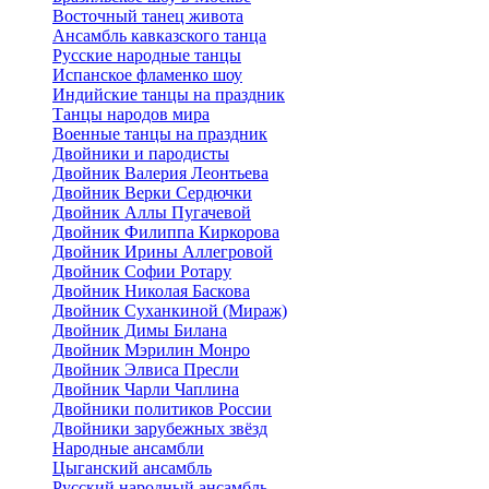
Восточный танец живота
Ансамбль кавказского танца
Русские народные танцы
Испанское фламенко шоу
Индийские танцы на праздник
Танцы народов мира
Военные танцы на праздник
Двойники и пародисты
Двойник Валерия Леонтьева
Двойник Верки Сердючки
Двойник Аллы Пугачевой
Двойник Филиппа Киркорова
Двойник Ирины Аллегровой
Двойник Софии Ротару
Двойник Николая Баскова
Двойник Суханкиной (Мираж)
Двойник Димы Билана
Двойник Мэрилин Монро
Двойник Элвиса Пресли
Двойник Чарли Чаплина
Двойники политиков России
Двойники зарубежных звёзд
Народные ансамбли
Цыганский ансамбль
Русский народный ансамбль