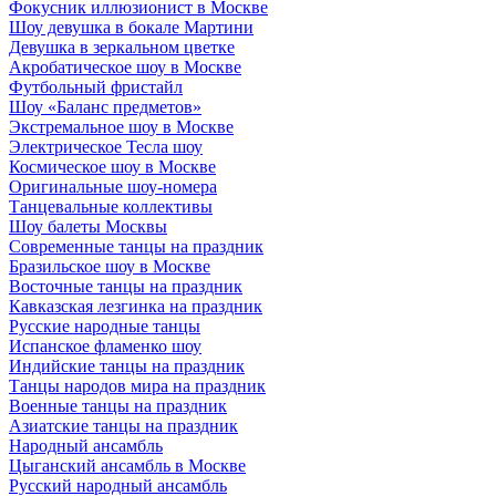
Фокусник иллюзионист в Москве
Шоу девушка в бокале Мартини
Девушка в зеркальном цветке
Акробатическое шоу в Москве
Футбольный фристайл
Шоу «Баланс предметов»
Экстремальное шоу в Москве
Электрическое Тесла шоу
Космическое шоу в Москве
Оригинальные шоу-номера
Танцевальные коллективы
Шоу балеты Москвы
Современные танцы на праздник
Бразильское шоу в Москве
Восточные танцы на праздник
Кавказская лезгинка на праздник
Русские народные танцы
Испанское фламенко шоу
Индийские танцы на праздник
Танцы народов мира на праздник
Военные танцы на праздник
Азиатские танцы на праздник
Народный ансамбль
Цыганский ансамбль в Москве
Русский народный ансамбль