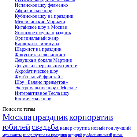
Испанское шоу фламенко
Африканское шоу
Кубинское шоу на праздник
Мексиканские Мариачи
Китайское шоу в Москве
Японское шоу на праздник
Оригинальный жанр
Карлики и лилипуты
Шаржист на праздник
Фокусник иллюзионист
Девушка в бокале Мартини
Девушка в зеркальном цветке
Акробатическое шоу
Футбольный фристайл
Шоу «Баланс предметов»
Экстремальное шоу в Москве
Интерактивное Тесла шоу
Космическое шоу
Поиск по тегам
Москва
праздник
корпоратив
юбилей
свадьба
кавер-группа
новый год
лучший
музыканты
кавер группа на праздник
ведущий
профессиональный
живая