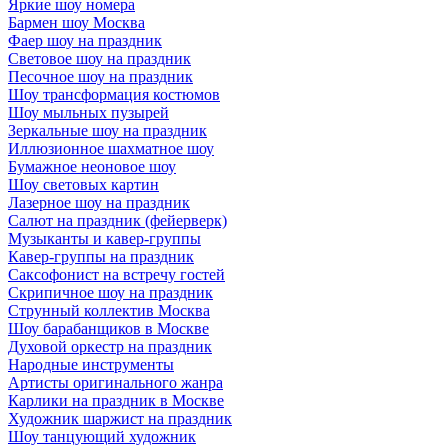
Яркие шоу номера
Бармен шоу Москва
Фаер шоу на праздник
Световое шоу на праздник
Песочное шоу на праздник
Шоу трансформация костюмов
Шоу мыльных пузырей
Зеркальные шоу на праздник
Иллюзионное шахматное шоу
Бумажное неоновое шоу
Шоу световых картин
Лазерное шоу на праздник
Салют на праздник (фейерверк)
Музыканты и кавер-группы
Кавер-группы на праздник
Саксофонист на встречу гостей
Скрипичное шоу на праздник
Струнный коллектив Москва
Шоу барабанщиков в Москве
Духовой оркестр на праздник
Народные инструменты
Артисты оригинального жанра
Карлики на праздник в Москве
Художник шаржист на праздник
Шоу танцующий художник