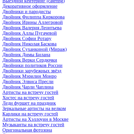
Выездной кейтеринг (catering)
Декоративное оформление
Двойники и пародисты
Двойник Филиппа Киркорова
Двойник Ирины Аллегровой
Двойник Валерия Леонтьева
Двойник Аллы Пугачевой
Двойник Софии Ротару
Двойник Николая Баскова
Двойник Суханкиной (Мираж)
Двойник Димы Билана
Двойник Верки Сердючки
Двойники политиков России
Двойники зарубежных звёзд
Двойник Мэрилин Монро
Двойник Элвиса Пресли
Двойник Чарли Чаплина
Артисты на встречу гостей
Хостес на встречу гостей
Леди фуршет на праздник
Зеркальные артисты на велком
Карлики на встречу гостей
Артисты на Хэллоуин в Москве
Музыканты на встречу гостей
Оригинальная фотозона