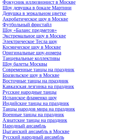
Фокусник иллюзионист в Москве
Шоу девушка в бокале Мартини
Девушка в зеркальном цветке
Акробатическое шоу в Москве
Футбольный фристайл
Шоу «Баланс предметов»
Экстремальное шоу в Москве
Электрическое Тесла шоу
Космическое шоу в Москве
Оригинальные шоу-номера
Танцевальные коллективы
Шоу балеты Москвы
Современные танцы на праздник
Бразильское шоу в Москве
Восточные танцы на праздник
Кавказская лезгинка на праздник
Русские народные танцы
Испанское фламенко шоу
Индийские танцы на праздник
Танцы народов мира на праздник
Военные танцы на праздник
Азиатские танцы на праздник
Народный ансамбль
Цыганский ансамбль в Москве
Русский народный ансамбль