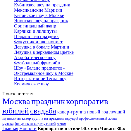
Кубинское шоу на праздник
Мексиканские Мариачи
Китайское шоу в Москве
Японское шоу на праздник
Оригинальный жанр
Карлики и лилипуты
Шаржист на праздник
Фокусник иллюзионист
Девушка в бокале Мартини
Девушка в зеркальном цветке
Акробатическое шоу
Футбольный фристайл
Шоу «Баланс предметов»
Экстремальное шоу в Москве
Интерактивное Тесла шоу
Космическое шоу
Поиск по тегам
Москва
праздник
корпоратив
юбилей
свадьба
кавер-группа
новый год
лучший
музыканты
кавер группа на праздник
ведущий
профессиональный
живая
музыка
фокусник на встречу гостей
велком
Главная
Новости
Корпоратив в стиле 90-х или Чикаго 30-х