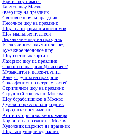
Яркие шоу номера
Бармен шоу Москва
Фаер шоу на праздник
Световое шоу на праздник
Песочное шоу на праздник
Шоу трансформация костюмов
Шоу мыльных пузырей
Зеркальные шоу на праздник
Иллюзионное шахматное шоу
Бумажное неоновое шоу
Шоу световых картин
Лазерное шоу на праздник
Салют на праздник (фейерверк)
Музыканты и кавер-группы
Кавер-группы на праздник
Саксофонист на встречу гостей
Скрипичное шоу на праздник
Струнный коллектив Москва
Шоу барабанщиков в Москве
Духовой оркестр на праздник
Народные инструменты
Артисты оригинального жанра
Карлики на праздник в Москве
Художник шаржист на праздник
Шоу танцующий художник