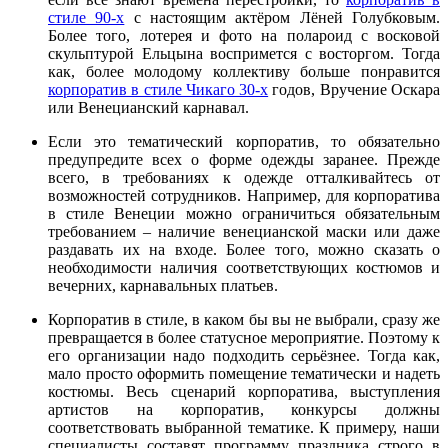
стиле 90-х
с настоящим актёром Лёней Голубковым.
Более того, лотерея и фото на полароид с восковой
скульптурой Ельцына воспримется с восторгом. Тогда
как, более молодому коллективу больше понравится
корпоратив в стиле Чикаго 30-х
годов, Вручение Оскара
или Венецианский карнавал.
Если это тематический корпоратив, то обязательно
предупредите всех о форме одежды заранее. Прежде
всего, в требованиях к одежде отталкивайтесь от
возможностей сотрудников. Например, для корпоратива
в стиле Венеции можно ограничиться обязательным
требованием – наличие венецианской маски или даже
раздавать их на входе. Более того, можно сказать о
необходимости наличия соответствующих костюмов и
вечерних, карнавальных платьев.
Корпоратив в стиле, в каком бы вы не выбрали, сразу же
превращается в более статусное мероприятие. Поэтому к
его организации надо подходить серьёзнее. Тогда как,
мало просто оформить помещение тематически и надеть
костюмы. Весь сценарий корпоратива, выступления
артистов на корпоратив, конкурсы должны
соответствовать выбранной тематике. К примеру, наши
специалисты составят программу праздника строго в