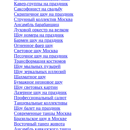
Кавер-группы на праздник
Саксофонист на свадьбу
Скрипичное шоу на праздник
Струнный коллектив Москва
Ансамбль барабанщиц
Духовой оркестр на велком
Шоу номера на праздник
Бармен шоу на праздник
Огненное фаер шоу
Световое шоу Москва
Песочное шоу на праздник
Трансформация костюмов
Шоу мыльных пузырей
Шоу зеркальных иллюзий
Шахматное шоу
Бумажное неоновое шоу
Шоу световых картин
Лазерное шоу на праздник
Профессиональный салют
Танцевальные коллективы
Шоу балет на праздник
Современные танцы Москва
Бразильское шоу в Москве
Восточный танец живота
Ансамбль кавказского танца