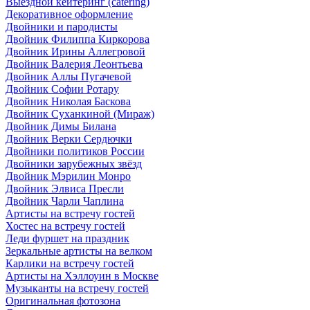
Выездной кейтеринг (catering)
Декоративное оформление
Двойники и пародисты
Двойник Филиппа Киркорова
Двойник Ирины Аллегровой
Двойник Валерия Леонтьева
Двойник Аллы Пугачевой
Двойник Софии Ротару
Двойник Николая Баскова
Двойник Суханкиной (Мираж)
Двойник Димы Билана
Двойник Верки Сердючки
Двойники политиков России
Двойники зарубежных звёзд
Двойник Мэрилин Монро
Двойник Элвиса Пресли
Двойник Чарли Чаплина
Артисты на встречу гостей
Хостес на встречу гостей
Леди фуршет на праздник
Зеркальные артисты на велком
Карлики на встречу гостей
Артисты на Хэллоуин в Москве
Музыканты на встречу гостей
Оригинальная фотозона