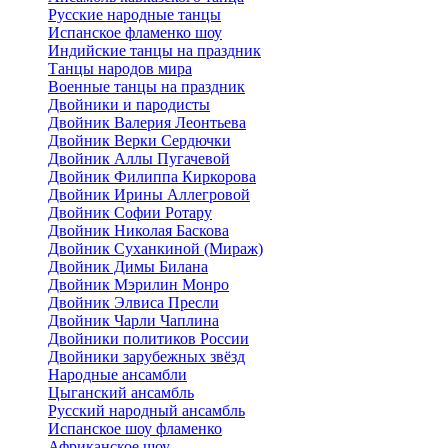
Русские народные танцы
Испанское фламенко шоу
Индийские танцы на праздник
Танцы народов мира
Военные танцы на праздник
Двойники и пародисты
Двойник Валерия Леонтьева
Двойник Верки Сердючки
Двойник Аллы Пугачевой
Двойник Филиппа Киркорова
Двойник Ирины Аллегровой
Двойник Софии Ротару
Двойник Николая Баскова
Двойник Суханкиной (Мираж)
Двойник Димы Билана
Двойник Мэрилин Монро
Двойник Элвиса Пресли
Двойник Чарли Чаплина
Двойники политиков России
Двойники зарубежных звёзд
Народные ансамбли
Цыганский ансамбль
Русский народный ансамбль
Испанское шоу фламенко
Африканское шоу