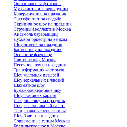
Оригинальная фотозона
Музыканты и кавер-группы
Кавер-группы на праздник
Саксофонист на свадьбу
Скрипичное шоу на праздник
Струнный коллектив Москва
Ансамбль барабанщиц
Духовой оркестр на велком
Шоу номера на праздник
Бармен шоу на праздник
Огненное фаер шоу
Световое шоу Москва
Песочное шоу на праздник
Трансформация костюмов
Шоу мыльных пузырей
Шоу зеркальных иллюзий
Шахматное шоу
Бумажное неоновое шоу
Шоу световых картин
Лазерное шоу на праздник
Профессиональный салют
Танцевальные коллективы
Шоу балет на праздник
Современные танцы Москва
Бразильское шоу в Москве