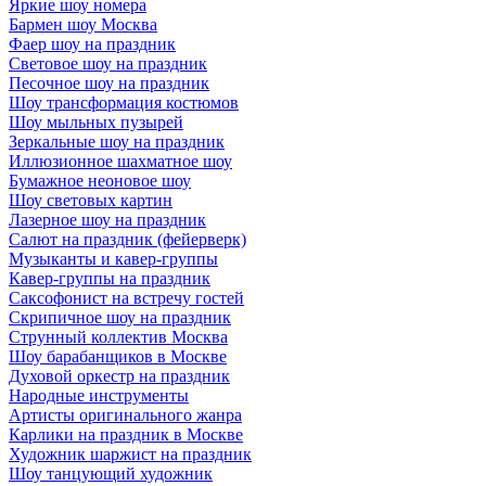
Яркие шоу номера
Бармен шоу Москва
Фаер шоу на праздник
Световое шоу на праздник
Песочное шоу на праздник
Шоу трансформация костюмов
Шоу мыльных пузырей
Зеркальные шоу на праздник
Иллюзионное шахматное шоу
Бумажное неоновое шоу
Шоу световых картин
Лазерное шоу на праздник
Салют на праздник (фейерверк)
Музыканты и кавер-группы
Кавер-группы на праздник
Саксофонист на встречу гостей
Скрипичное шоу на праздник
Струнный коллектив Москва
Шоу барабанщиков в Москве
Духовой оркестр на праздник
Народные инструменты
Артисты оригинального жанра
Карлики на праздник в Москве
Художник шаржист на праздник
Шоу танцующий художник