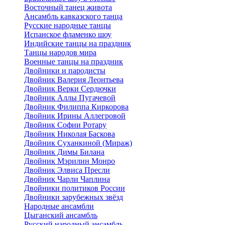
Восточный танец живота
Ансамбль кавказского танца
Русские народные танцы
Испанское фламенко шоу
Индийские танцы на праздник
Танцы народов мира
Военные танцы на праздник
Двойники и пародисты
Двойник Валерия Леонтьева
Двойник Верки Сердючки
Двойник Аллы Пугачевой
Двойник Филиппа Киркорова
Двойник Ирины Аллегровой
Двойник Софии Ротару
Двойник Николая Баскова
Двойник Суханкиной (Мираж)
Двойник Димы Билана
Двойник Мэрилин Монро
Двойник Элвиса Пресли
Двойник Чарли Чаплина
Двойники политиков России
Двойники зарубежных звёзд
Народные ансамбли
Цыганский ансамбль
Русский народный ансамбль