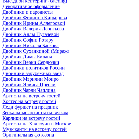
Выездной кейтеринг (catering)
Декоративное оформление
Двойники и пародисты
Двойник Филиппа Киркорова
Двойник Ирины Аллегровой
Двойник Валерия Леонтьева
Двойник Аллы Пугачевой
Двойник Софии Ротару
Двойник Николая Баскова
Двойник Суханкиной (Мираж)
Двойник Димы Билана
Двойник Верки Сердючки
Двойники политиков России
Двойники зарубежных звёзд
Двойник Мэрилин Монро
Двойник Элвиса Пресли
Двойник Чарли Чаплина
Артисты на встречу гостей
Хостес на встречу гостей
Леди фуршет на праздник
Зеркальные артисты на велком
Карлики на встречу гостей
Артисты на Хэллоуин в Москве
Музыканты на встречу гостей
Оригинальная фотозона