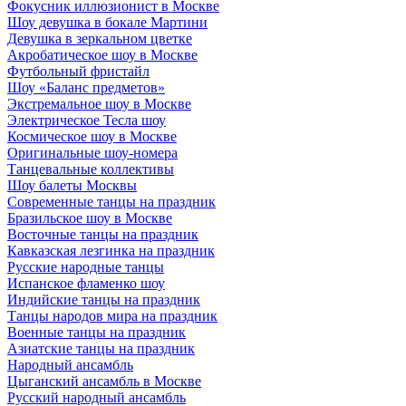
Фокусник иллюзионист в Москве
Шоу девушка в бокале Мартини
Девушка в зеркальном цветке
Акробатическое шоу в Москве
Футбольный фристайл
Шоу «Баланс предметов»
Экстремальное шоу в Москве
Электрическое Тесла шоу
Космическое шоу в Москве
Оригинальные шоу-номера
Танцевальные коллективы
Шоу балеты Москвы
Современные танцы на праздник
Бразильское шоу в Москве
Восточные танцы на праздник
Кавказская лезгинка на праздник
Русские народные танцы
Испанское фламенко шоу
Индийские танцы на праздник
Танцы народов мира на праздник
Военные танцы на праздник
Азиатские танцы на праздник
Народный ансамбль
Цыганский ансамбль в Москве
Русский народный ансамбль