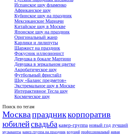
Испанское шоу фламенко
Африканское шоу
Кубинское шоу на праздник
Мексиканские Мариачи
Китайское шоу в Москве
Японское шоу на праздник
Оригинальный жанр
Карлики и лилипуты
Шаржист на праздник
Фокусник иллюзионист
Девушка в бокале Мартини
Девушка в зеркальном цветке
Акробатическое шоу
Футбольный фристайл
Шоу «Баланс предметов»
Экстремальное шоу в Москве
Интерактивное Тесла шоу
Космическое шоу
Поиск по тегам
Москва
праздник
корпоратив
юбилей
свадьба
кавер-группа
новый год
лучший
музыканты
кавер группа на праздник
ведущий
профессиональный
живая