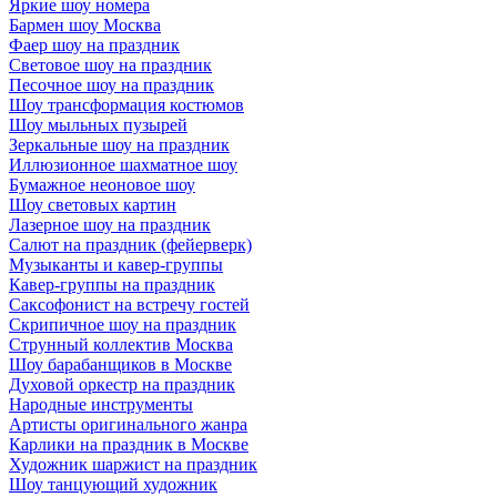
Яркие шоу номера
Бармен шоу Москва
Фаер шоу на праздник
Световое шоу на праздник
Песочное шоу на праздник
Шоу трансформация костюмов
Шоу мыльных пузырей
Зеркальные шоу на праздник
Иллюзионное шахматное шоу
Бумажное неоновое шоу
Шоу световых картин
Лазерное шоу на праздник
Салют на праздник (фейерверк)
Музыканты и кавер-группы
Кавер-группы на праздник
Саксофонист на встречу гостей
Скрипичное шоу на праздник
Струнный коллектив Москва
Шоу барабанщиков в Москве
Духовой оркестр на праздник
Народные инструменты
Артисты оригинального жанра
Карлики на праздник в Москве
Художник шаржист на праздник
Шоу танцующий художник