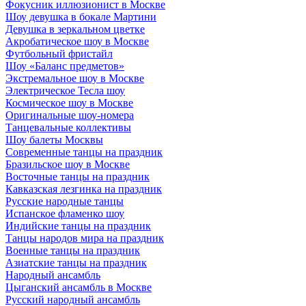
Фокусник иллюзионист в Москве
Шоу девушка в бокале Мартини
Девушка в зеркальном цветке
Акробатическое шоу в Москве
Футбольный фристайл
Шоу «Баланс предметов»
Экстремальное шоу в Москве
Электрическое Тесла шоу
Космическое шоу в Москве
Оригинальные шоу-номера
Танцевальные коллективы
Шоу балеты Москвы
Современные танцы на праздник
Бразильское шоу в Москве
Восточные танцы на праздник
Кавказская лезгинка на праздник
Русские народные танцы
Испанское фламенко шоу
Индийские танцы на праздник
Танцы народов мира на праздник
Военные танцы на праздник
Азиатские танцы на праздник
Народный ансамбль
Цыганский ансамбль в Москве
Русский народный ансамбль