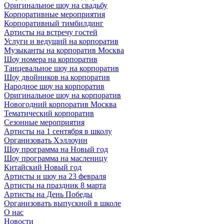
Оригинальное шоу на свадьбу
Корпоративные мероприятия
Корпоративный тимбилдинг
Артисты на встречу гостей
Услуги и ведущий на корпоратив
Музыканты на корпоратив Москва
Шоу номера на корпоратив
Танцевальное шоу на корпоратив
Шоу двойников на корпоратив
Народное шоу на корпоратив
Оригинальное шоу на корпоратив
Новогодний корпоратив Москва
Тематический корпоратив
Сезонные мероприятия
Артисты на 1 сентября в школу
Организовать Хэллоуин
Шоу программа на Новый год
Шоу программа на масленицу
Китайский Новый год
Артисты и шоу на 23 февраля
Артисты на праздник 8 марта
Артисты на День Победы
Организовать выпускной в школе
О нас
Новости