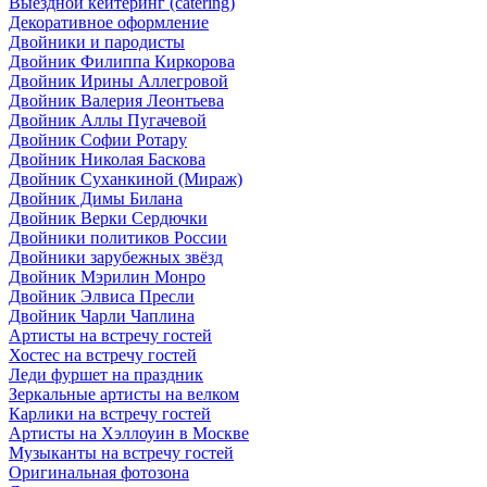
Выездной кейтеринг (catering)
Декоративное оформление
Двойники и пародисты
Двойник Филиппа Киркорова
Двойник Ирины Аллегровой
Двойник Валерия Леонтьева
Двойник Аллы Пугачевой
Двойник Софии Ротару
Двойник Николая Баскова
Двойник Суханкиной (Мираж)
Двойник Димы Билана
Двойник Верки Сердючки
Двойники политиков России
Двойники зарубежных звёзд
Двойник Мэрилин Монро
Двойник Элвиса Пресли
Двойник Чарли Чаплина
Артисты на встречу гостей
Хостес на встречу гостей
Леди фуршет на праздник
Зеркальные артисты на велком
Карлики на встречу гостей
Артисты на Хэллоуин в Москве
Музыканты на встречу гостей
Оригинальная фотозона