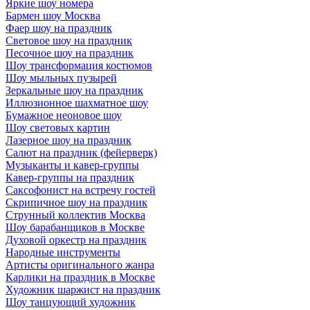
Яркие шоу номера
Бармен шоу Москва
Фаер шоу на праздник
Световое шоу на праздник
Песочное шоу на праздник
Шоу трансформация костюмов
Шоу мыльных пузырей
Зеркальные шоу на праздник
Иллюзионное шахматное шоу
Бумажное неоновое шоу
Шоу световых картин
Лазерное шоу на праздник
Салют на праздник (фейерверк)
Музыканты и кавер-группы
Кавер-группы на праздник
Саксофонист на встречу гостей
Скрипичное шоу на праздник
Струнный коллектив Москва
Шоу барабанщиков в Москве
Духовой оркестр на праздник
Народные инструменты
Артисты оригинального жанра
Карлики на праздник в Москве
Художник шаржист на праздник
Шоу танцующий художник