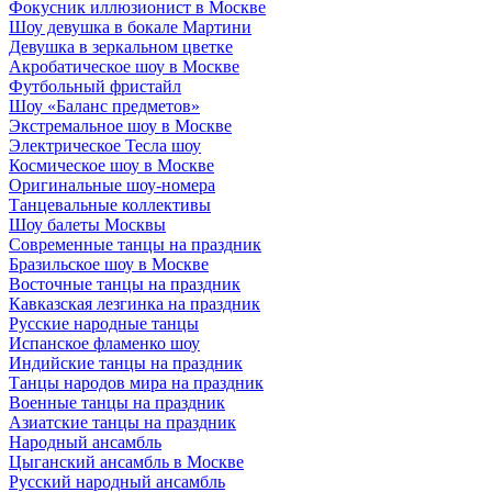
Фокусник иллюзионист в Москве
Шоу девушка в бокале Мартини
Девушка в зеркальном цветке
Акробатическое шоу в Москве
Футбольный фристайл
Шоу «Баланс предметов»
Экстремальное шоу в Москве
Электрическое Тесла шоу
Космическое шоу в Москве
Оригинальные шоу-номера
Танцевальные коллективы
Шоу балеты Москвы
Современные танцы на праздник
Бразильское шоу в Москве
Восточные танцы на праздник
Кавказская лезгинка на праздник
Русские народные танцы
Испанское фламенко шоу
Индийские танцы на праздник
Танцы народов мира на праздник
Военные танцы на праздник
Азиатские танцы на праздник
Народный ансамбль
Цыганский ансамбль в Москве
Русский народный ансамбль