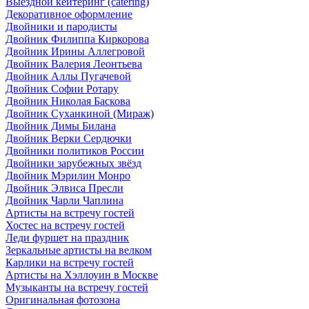
Выездной кейтеринг (catering)
Декоративное оформление
Двойники и пародисты
Двойник Филиппа Киркорова
Двойник Ирины Аллегровой
Двойник Валерия Леонтьева
Двойник Аллы Пугачевой
Двойник Софии Ротару
Двойник Николая Баскова
Двойник Суханкиной (Мираж)
Двойник Димы Билана
Двойник Верки Сердючки
Двойники политиков России
Двойники зарубежных звёзд
Двойник Мэрилин Монро
Двойник Элвиса Пресли
Двойник Чарли Чаплина
Артисты на встречу гостей
Хостес на встречу гостей
Леди фуршет на праздник
Зеркальные артисты на велком
Карлики на встречу гостей
Артисты на Хэллоуин в Москве
Музыканты на встречу гостей
Оригинальная фотозона