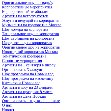
Оригинальное шоу на свадьбу
Корпоративные мероприятия
Корпоративный тимбилдинг
Артисты на встречу гостей
Услуги и ведущий на корпоратив
Музыканты на корпоратив Москва
Шоу номера на корпоратив
Танцевальное шоу на корпоратив
Шоу двойников на корпоратив
Народное шоу на корпоратив
Оригинальное шоу на корпоратив
Новогодний корпоратив Москва
Тематический корпоратив
Сезонные мероприятия
Артисты на 1 сентября в школу
Организовать Хэллоуин
Шоу программа на Новый год
Шоу программа на масленицу
Китайский Новый год
Артисты и шоу на 23 февраля
Артисты на праздник 8 марта
Артисты на День Победы
Организовать выпускной в школе
О нас
Новости