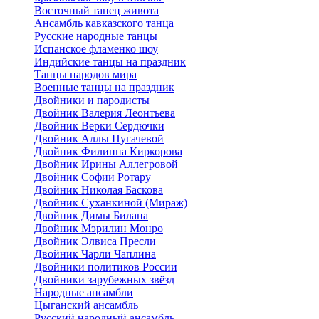
Восточный танец живота
Ансамбль кавказского танца
Русские народные танцы
Испанское фламенко шоу
Индийские танцы на праздник
Танцы народов мира
Военные танцы на праздник
Двойники и пародисты
Двойник Валерия Леонтьева
Двойник Верки Сердючки
Двойник Аллы Пугачевой
Двойник Филиппа Киркорова
Двойник Ирины Аллегровой
Двойник Софии Ротару
Двойник Николая Баскова
Двойник Суханкиной (Мираж)
Двойник Димы Билана
Двойник Мэрилин Монро
Двойник Элвиса Пресли
Двойник Чарли Чаплина
Двойники политиков России
Двойники зарубежных звёзд
Народные ансамбли
Цыганский ансамбль
Русский народный ансамбль