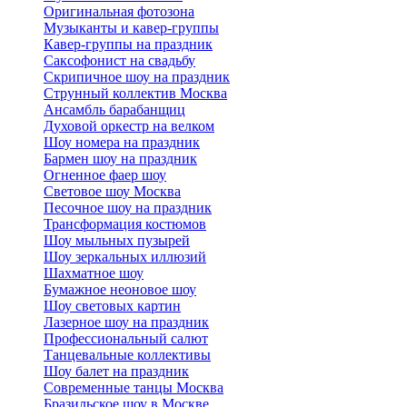
Оригинальная фотозона
Музыканты и кавер-группы
Кавер-группы на праздник
Саксофонист на свадьбу
Скрипичное шоу на праздник
Струнный коллектив Москва
Ансамбль барабанщиц
Духовой оркестр на велком
Шоу номера на праздник
Бармен шоу на праздник
Огненное фаер шоу
Световое шоу Москва
Песочное шоу на праздник
Трансформация костюмов
Шоу мыльных пузырей
Шоу зеркальных иллюзий
Шахматное шоу
Бумажное неоновое шоу
Шоу световых картин
Лазерное шоу на праздник
Профессиональный салют
Танцевальные коллективы
Шоу балет на праздник
Современные танцы Москва
Бразильское шоу в Москве