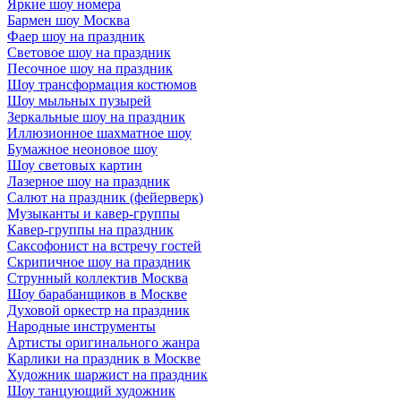
Яркие шоу номера
Бармен шоу Москва
Фаер шоу на праздник
Световое шоу на праздник
Песочное шоу на праздник
Шоу трансформация костюмов
Шоу мыльных пузырей
Зеркальные шоу на праздник
Иллюзионное шахматное шоу
Бумажное неоновое шоу
Шоу световых картин
Лазерное шоу на праздник
Салют на праздник (фейерверк)
Музыканты и кавер-группы
Кавер-группы на праздник
Саксофонист на встречу гостей
Скрипичное шоу на праздник
Струнный коллектив Москва
Шоу барабанщиков в Москве
Духовой оркестр на праздник
Народные инструменты
Артисты оригинального жанра
Карлики на праздник в Москве
Художник шаржист на праздник
Шоу танцующий художник