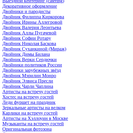
Выездной кейтеринг (catering)
Декоративное оформление
Двойники и пародисты
Двойник Филиппа Киркорова
Двойник Ирины Аллегровой
Двойник Валерия Леонтьева
Двойник Аллы Пугачевой
Двойник Софии Ротару
Двойник Николая Баскова
Двойник Суханкиной (Мираж)
Двойник Димы Билана
Двойник Верки Сердючки
Двойники политиков России
Двойники зарубежных звёзд
Двойник Мэрилин Монро
Двойник Элвиса Пресли
Двойник Чарли Чаплина
Артисты на встречу гостей
Хостес на встречу гостей
Леди фуршет на праздник
Зеркальные артисты на велком
Карлики на встречу гостей
Артисты на Хэллоуин в Москве
Музыканты на встречу гостей
Оригинальная фотозона