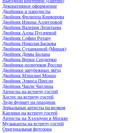
Выездной кейтеринг (catering)
Декоративное оформление
Двойники и пародисты
Двойник Филиппа Киркорова
Двойник Ирины Аллегровой
Двойник Валерия Леонтьева
Двойник Аллы Пугачевой
Двойник Софии Ротару
Двойник Николая Баскова
Двойник Суханкиной (Мираж)
Двойник Димы Билана
Двойник Верки Сердючки
Двойники политиков России
Двойники зарубежных звёзд
Двойник Мэрилин Монро
Двойник Элвиса Пресли
Двойник Чарли Чаплина
Артисты на встречу гостей
Хостес на встречу гостей
Леди фуршет на праздник
Зеркальные артисты на велком
Карлики на встречу гостей
Артисты на Хэллоуин в Москве
Музыканты на встречу гостей
Оригинальная фотозона