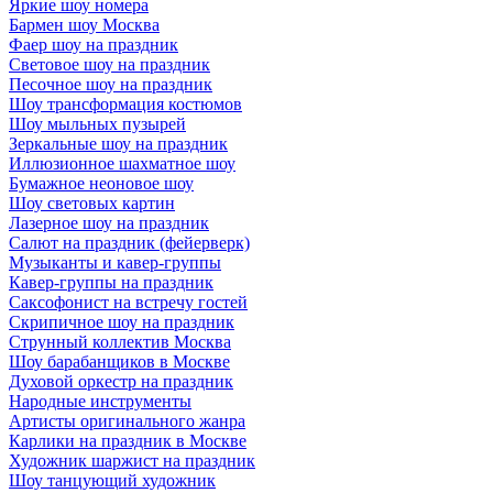
Яркие шоу номера
Бармен шоу Москва
Фаер шоу на праздник
Световое шоу на праздник
Песочное шоу на праздник
Шоу трансформация костюмов
Шоу мыльных пузырей
Зеркальные шоу на праздник
Иллюзионное шахматное шоу
Бумажное неоновое шоу
Шоу световых картин
Лазерное шоу на праздник
Салют на праздник (фейерверк)
Музыканты и кавер-группы
Кавер-группы на праздник
Саксофонист на встречу гостей
Скрипичное шоу на праздник
Струнный коллектив Москва
Шоу барабанщиков в Москве
Духовой оркестр на праздник
Народные инструменты
Артисты оригинального жанра
Карлики на праздник в Москве
Художник шаржист на праздник
Шоу танцующий художник