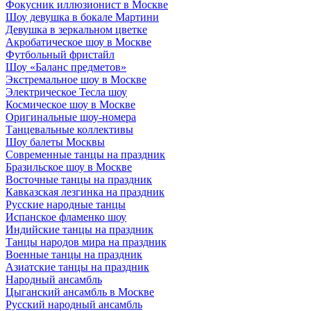
Фокусник иллюзионист в Москве
Шоу девушка в бокале Мартини
Девушка в зеркальном цветке
Акробатическое шоу в Москве
Футбольный фристайл
Шоу «Баланс предметов»
Экстремальное шоу в Москве
Электрическое Тесла шоу
Космическое шоу в Москве
Оригинальные шоу-номера
Танцевальные коллективы
Шоу балеты Москвы
Современные танцы на праздник
Бразильское шоу в Москве
Восточные танцы на праздник
Кавказская лезгинка на праздник
Русские народные танцы
Испанское фламенко шоу
Индийские танцы на праздник
Танцы народов мира на праздник
Военные танцы на праздник
Азиатские танцы на праздник
Народный ансамбль
Цыганский ансамбль в Москве
Русский народный ансамбль