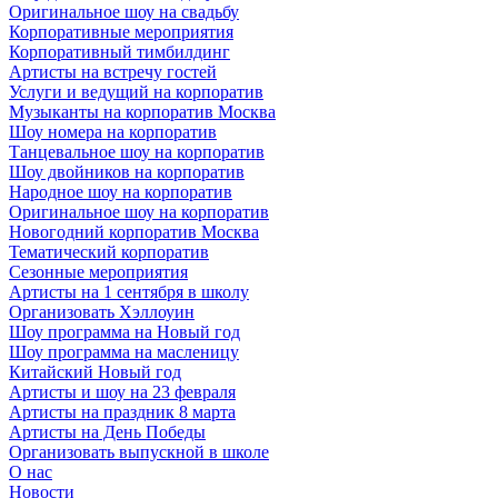
Оригинальное шоу на свадьбу
Корпоративные мероприятия
Корпоративный тимбилдинг
Артисты на встречу гостей
Услуги и ведущий на корпоратив
Музыканты на корпоратив Москва
Шоу номера на корпоратив
Танцевальное шоу на корпоратив
Шоу двойников на корпоратив
Народное шоу на корпоратив
Оригинальное шоу на корпоратив
Новогодний корпоратив Москва
Тематический корпоратив
Сезонные мероприятия
Артисты на 1 сентября в школу
Организовать Хэллоуин
Шоу программа на Новый год
Шоу программа на масленицу
Китайский Новый год
Артисты и шоу на 23 февраля
Артисты на праздник 8 марта
Артисты на День Победы
Организовать выпускной в школе
О нас
Новости