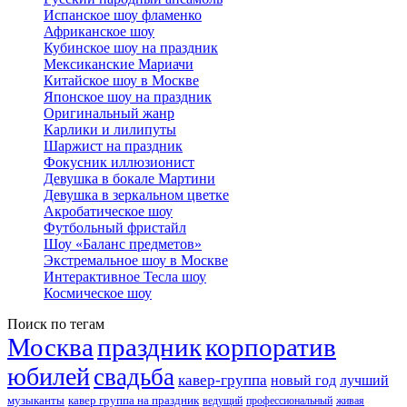
Испанское шоу фламенко
Африканское шоу
Кубинское шоу на праздник
Мексиканские Мариачи
Китайское шоу в Москве
Японское шоу на праздник
Оригинальный жанр
Карлики и лилипуты
Шаржист на праздник
Фокусник иллюзионист
Девушка в бокале Мартини
Девушка в зеркальном цветке
Акробатическое шоу
Футбольный фристайл
Шоу «Баланс предметов»
Экстремальное шоу в Москве
Интерактивное Тесла шоу
Космическое шоу
Поиск по тегам
Москва
праздник
корпоратив
юбилей
свадьба
кавер-группа
новый год
лучший
музыканты
кавер группа на праздник
ведущий
профессиональный
живая