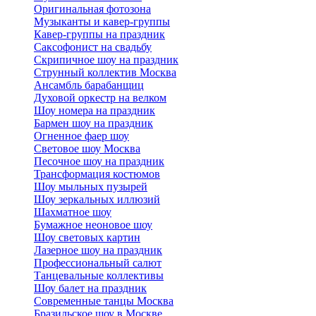
Оригинальная фотозона
Музыканты и кавер-группы
Кавер-группы на праздник
Саксофонист на свадьбу
Скрипичное шоу на праздник
Струнный коллектив Москва
Ансамбль барабанщиц
Духовой оркестр на велком
Шоу номера на праздник
Бармен шоу на праздник
Огненное фаер шоу
Световое шоу Москва
Песочное шоу на праздник
Трансформация костюмов
Шоу мыльных пузырей
Шоу зеркальных иллюзий
Шахматное шоу
Бумажное неоновое шоу
Шоу световых картин
Лазерное шоу на праздник
Профессиональный салют
Танцевальные коллективы
Шоу балет на праздник
Современные танцы Москва
Бразильское шоу в Москве