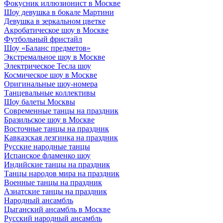
Фокусник иллюзионист в Москве
Шоу девушка в бокале Мартини
Девушка в зеркальном цветке
Акробатическое шоу в Москве
Футбольный фристайл
Шоу «Баланс предметов»
Экстремальное шоу в Москве
Электрическое Тесла шоу
Космическое шоу в Москве
Оригинальные шоу-номера
Танцевальные коллективы
Шоу балеты Москвы
Современные танцы на праздник
Бразильское шоу в Москве
Восточные танцы на праздник
Кавказская лезгинка на праздник
Русские народные танцы
Испанское фламенко шоу
Индийские танцы на праздник
Танцы народов мира на праздник
Военные танцы на праздник
Азиатские танцы на праздник
Народный ансамбль
Цыганский ансамбль в Москве
Русский народный ансамбль