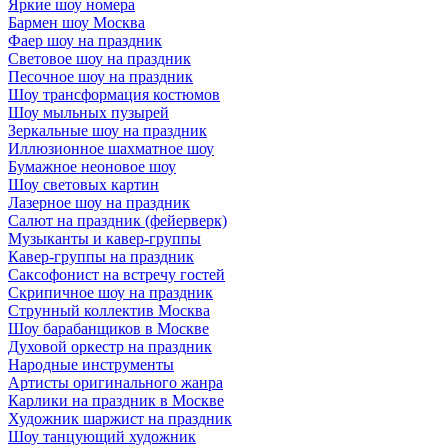
Яркие шоу номера
Бармен шоу Москва
Фаер шоу на праздник
Световое шоу на праздник
Песочное шоу на праздник
Шоу трансформация костюмов
Шоу мыльных пузырей
Зеркальные шоу на праздник
Иллюзионное шахматное шоу
Бумажное неоновое шоу
Шоу световых картин
Лазерное шоу на праздник
Салют на праздник (фейерверк)
Музыканты и кавер-группы
Кавер-группы на праздник
Саксофонист на встречу гостей
Скрипичное шоу на праздник
Струнный коллектив Москва
Шоу барабанщиков в Москве
Духовой оркестр на праздник
Народные инструменты
Артисты оригинального жанра
Карлики на праздник в Москве
Художник шаржист на праздник
Шоу танцующий художник