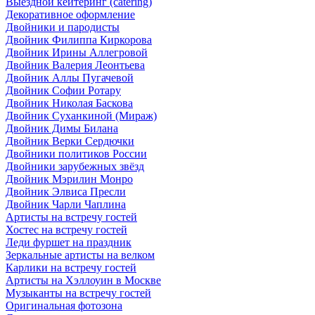
Выездной кейтеринг (catering)
Декоративное оформление
Двойники и пародисты
Двойник Филиппа Киркорова
Двойник Ирины Аллегровой
Двойник Валерия Леонтьева
Двойник Аллы Пугачевой
Двойник Софии Ротару
Двойник Николая Баскова
Двойник Суханкиной (Мираж)
Двойник Димы Билана
Двойник Верки Сердючки
Двойники политиков России
Двойники зарубежных звёзд
Двойник Мэрилин Монро
Двойник Элвиса Пресли
Двойник Чарли Чаплина
Артисты на встречу гостей
Хостес на встречу гостей
Леди фуршет на праздник
Зеркальные артисты на велком
Карлики на встречу гостей
Артисты на Хэллоуин в Москве
Музыканты на встречу гостей
Оригинальная фотозона