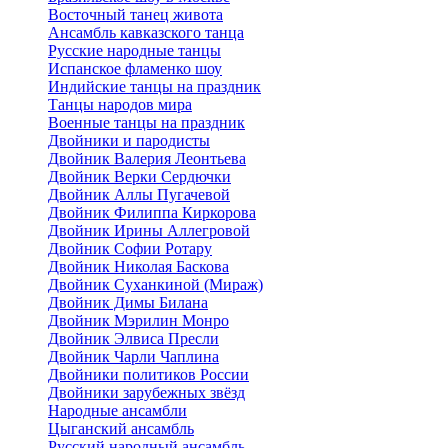
Восточный танец живота
Ансамбль кавказского танца
Русские народные танцы
Испанское фламенко шоу
Индийские танцы на праздник
Танцы народов мира
Военные танцы на праздник
Двойники и пародисты
Двойник Валерия Леонтьева
Двойник Верки Сердючки
Двойник Аллы Пугачевой
Двойник Филиппа Киркорова
Двойник Ирины Аллегровой
Двойник Софии Ротару
Двойник Николая Баскова
Двойник Суханкиной (Мираж)
Двойник Димы Билана
Двойник Мэрилин Монро
Двойник Элвиса Пресли
Двойник Чарли Чаплина
Двойники политиков России
Двойники зарубежных звёзд
Народные ансамбли
Цыганский ансамбль
Русский народный ансамбль