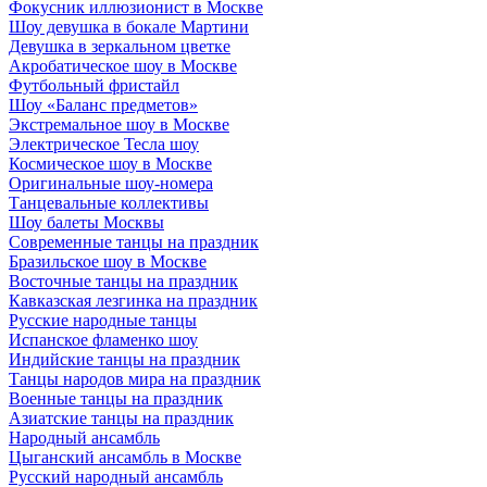
Фокусник иллюзионист в Москве
Шоу девушка в бокале Мартини
Девушка в зеркальном цветке
Акробатическое шоу в Москве
Футбольный фристайл
Шоу «Баланс предметов»
Экстремальное шоу в Москве
Электрическое Тесла шоу
Космическое шоу в Москве
Оригинальные шоу-номера
Танцевальные коллективы
Шоу балеты Москвы
Современные танцы на праздник
Бразильское шоу в Москве
Восточные танцы на праздник
Кавказская лезгинка на праздник
Русские народные танцы
Испанское фламенко шоу
Индийские танцы на праздник
Танцы народов мира на праздник
Военные танцы на праздник
Азиатские танцы на праздник
Народный ансамбль
Цыганский ансамбль в Москве
Русский народный ансамбль