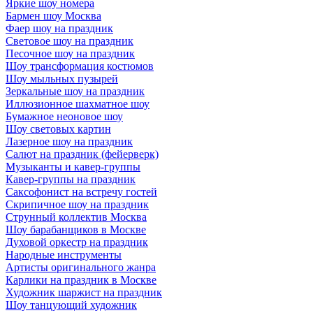
Яркие шоу номера
Бармен шоу Москва
Фаер шоу на праздник
Световое шоу на праздник
Песочное шоу на праздник
Шоу трансформация костюмов
Шоу мыльных пузырей
Зеркальные шоу на праздник
Иллюзионное шахматное шоу
Бумажное неоновое шоу
Шоу световых картин
Лазерное шоу на праздник
Салют на праздник (фейерверк)
Музыканты и кавер-группы
Кавер-группы на праздник
Саксофонист на встречу гостей
Скрипичное шоу на праздник
Струнный коллектив Москва
Шоу барабанщиков в Москве
Духовой оркестр на праздник
Народные инструменты
Артисты оригинального жанра
Карлики на праздник в Москве
Художник шаржист на праздник
Шоу танцующий художник