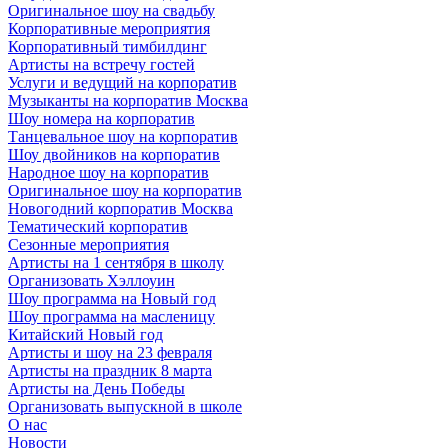
Оригинальное шоу на свадьбу
Корпоративные мероприятия
Корпоративный тимбилдинг
Артисты на встречу гостей
Услуги и ведущий на корпоратив
Музыканты на корпоратив Москва
Шоу номера на корпоратив
Танцевальное шоу на корпоратив
Шоу двойников на корпоратив
Народное шоу на корпоратив
Оригинальное шоу на корпоратив
Новогодний корпоратив Москва
Тематический корпоратив
Сезонные мероприятия
Артисты на 1 сентября в школу
Организовать Хэллоуин
Шоу программа на Новый год
Шоу программа на масленицу
Китайский Новый год
Артисты и шоу на 23 февраля
Артисты на праздник 8 марта
Артисты на День Победы
Организовать выпускной в школе
О нас
Новости