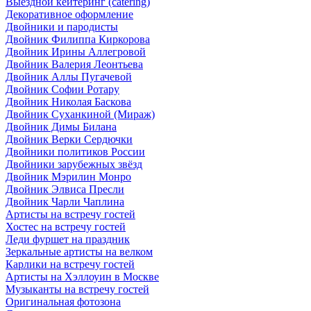
Выездной кейтеринг (catering)
Декоративное оформление
Двойники и пародисты
Двойник Филиппа Киркорова
Двойник Ирины Аллегровой
Двойник Валерия Леонтьева
Двойник Аллы Пугачевой
Двойник Софии Ротару
Двойник Николая Баскова
Двойник Суханкиной (Мираж)
Двойник Димы Билана
Двойник Верки Сердючки
Двойники политиков России
Двойники зарубежных звёзд
Двойник Мэрилин Монро
Двойник Элвиса Пресли
Двойник Чарли Чаплина
Артисты на встречу гостей
Хостес на встречу гостей
Леди фуршет на праздник
Зеркальные артисты на велком
Карлики на встречу гостей
Артисты на Хэллоуин в Москве
Музыканты на встречу гостей
Оригинальная фотозона