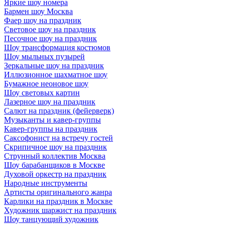
Яркие шоу номера
Бармен шоу Москва
Фаер шоу на праздник
Световое шоу на праздник
Песочное шоу на праздник
Шоу трансформация костюмов
Шоу мыльных пузырей
Зеркальные шоу на праздник
Иллюзионное шахматное шоу
Бумажное неоновое шоу
Шоу световых картин
Лазерное шоу на праздник
Салют на праздник (фейерверк)
Музыканты и кавер-группы
Кавер-группы на праздник
Саксофонист на встречу гостей
Скрипичное шоу на праздник
Струнный коллектив Москва
Шоу барабанщиков в Москве
Духовой оркестр на праздник
Народные инструменты
Артисты оригинального жанра
Карлики на праздник в Москве
Художник шаржист на праздник
Шоу танцующий художник