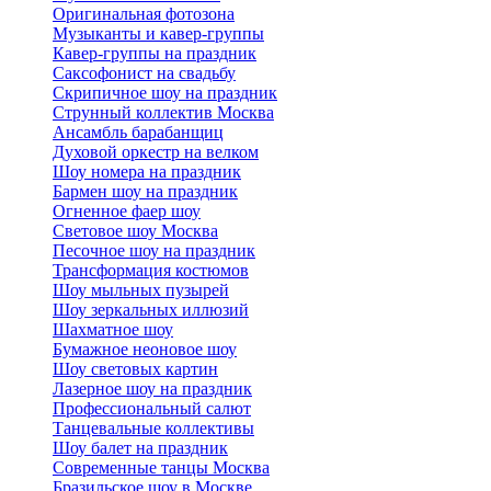
Оригинальная фотозона
Музыканты и кавер-группы
Кавер-группы на праздник
Саксофонист на свадьбу
Скрипичное шоу на праздник
Струнный коллектив Москва
Ансамбль барабанщиц
Духовой оркестр на велком
Шоу номера на праздник
Бармен шоу на праздник
Огненное фаер шоу
Световое шоу Москва
Песочное шоу на праздник
Трансформация костюмов
Шоу мыльных пузырей
Шоу зеркальных иллюзий
Шахматное шоу
Бумажное неоновое шоу
Шоу световых картин
Лазерное шоу на праздник
Профессиональный салют
Танцевальные коллективы
Шоу балет на праздник
Современные танцы Москва
Бразильское шоу в Москве