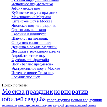
Испанское шоу фламенко
Африканское шоу
Кубинское шоу на праздник
Мексиканские Мариачи
Китайское шоу в Москве
Японское шоу на праздник
Оригинальный жанр
Карлики и лилипуты
Шаржист на праздник
Фокусник иллюзионист
Девушка в бокале Мартини
Девушка в зеркальном цветке
Акробатическое шоу
Футбольный фристайл
Шоу «Баланс предметов»
Экстремальное шоу в Москве
Интерактивное Тесла шоу
Космическое шоу
Поиск по тегам
Москва
праздник
корпоратив
юбилей
свадьба
кавер-группа
новый год
лучший
музыканты
кавер группа на праздник
ведущий
профессиональный
живая