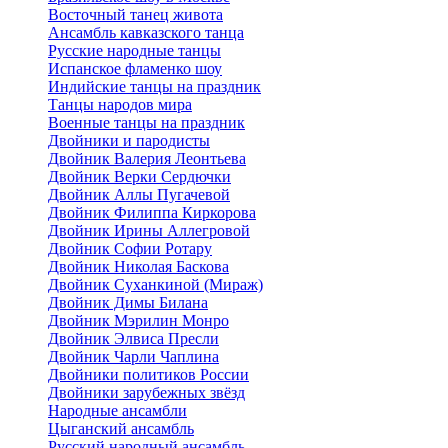
Восточный танец живота
Ансамбль кавказского танца
Русские народные танцы
Испанское фламенко шоу
Индийские танцы на праздник
Танцы народов мира
Военные танцы на праздник
Двойники и пародисты
Двойник Валерия Леонтьева
Двойник Верки Сердючки
Двойник Аллы Пугачевой
Двойник Филиппа Киркорова
Двойник Ирины Аллегровой
Двойник Софии Ротару
Двойник Николая Баскова
Двойник Суханкиной (Мираж)
Двойник Димы Билана
Двойник Мэрилин Монро
Двойник Элвиса Пресли
Двойник Чарли Чаплина
Двойники политиков России
Двойники зарубежных звёзд
Народные ансамбли
Цыганский ансамбль
Русский народный ансамбль