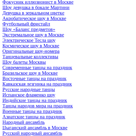
Фокусник иллюзионист в Москве
Шоу девушка в бокале Мартини
Девушка в зеркальном цветке
Акробатическое шоу в Москве
Футбольный фристайл
Шоу «Баланс предметов»
Экстремальное шоу в Москве
Электрическое Тесла шоу
Космическое шоу в Москве
Оригинальные шоу-номера
Танцевальные коллективы
Шоу балеты Москвы
Современные танцы на праздник
Бразильское шоу в Москве
Восточные танцы на праздник
Кавказская лезгинка на праздник
Русские народные танцы
Испанское фламенко шоу
Индийские танцы на праздник
Танцы народов мира на праздник
Военные танцы на праздник
Азиатские танцы на праздник
Народный ансамбль
Цыганский ансамбль в Москве
Русский народный ансамбль