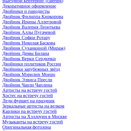
Выездной кейтеринг (catering)
Декоративное оформление
Двойники и пародисты
Двойник Филиппа Киркорова
Двойник Ирины Аллегровой
Двойник Валерия Леонтьева
Двойник Аллы Пугачевой
Двойник Софии Ротару
Двойник Николая Баскова
Двойник Суханкиной (Мираж)
Двойник Димы Билана
Двойник Верки Сердючки
Двойники политиков России
Двойники зарубежных звёзд
Двойник Мэрилин Монро
Двойник Элвиса Пресли
Двойник Чарли Чаплина
Артисты на встречу гостей
Хостес на встречу гостей
Леди фуршет на праздник
Зеркальные артисты на велком
Карлики на встречу гостей
Артисты на Хэллоуин в Москве
Музыканты на встречу гостей
Оригинальная фотозона