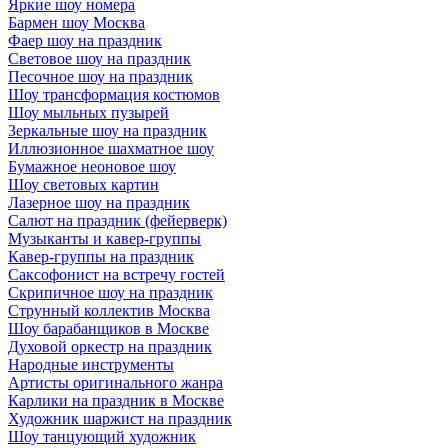
Яркие шоу номера
Бармен шоу Москва
Фаер шоу на праздник
Световое шоу на праздник
Песочное шоу на праздник
Шоу трансформация костюмов
Шоу мыльных пузырей
Зеркальные шоу на праздник
Иллюзионное шахматное шоу
Бумажное неоновое шоу
Шоу световых картин
Лазерное шоу на праздник
Салют на праздник (фейерверк)
Музыканты и кавер-группы
Кавер-группы на праздник
Саксофонист на встречу гостей
Скрипичное шоу на праздник
Струнный коллектив Москва
Шоу барабанщиков в Москве
Духовой оркестр на праздник
Народные инструменты
Артисты оригинального жанра
Карлики на праздник в Москве
Художник шаржист на праздник
Шоу танцующий художник