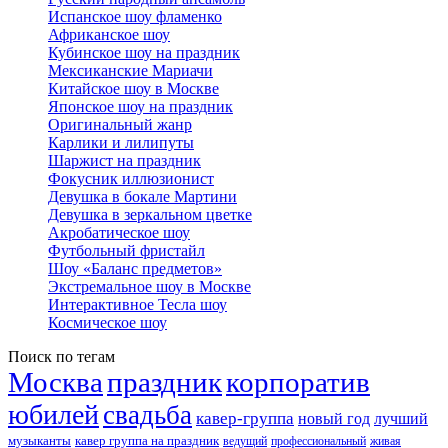
Испанское шоу фламенко
Африканское шоу
Кубинское шоу на праздник
Мексиканские Мариачи
Китайское шоу в Москве
Японское шоу на праздник
Оригинальный жанр
Карлики и лилипуты
Шаржист на праздник
Фокусник иллюзионист
Девушка в бокале Мартини
Девушка в зеркальном цветке
Акробатическое шоу
Футбольный фристайл
Шоу «Баланс предметов»
Экстремальное шоу в Москве
Интерактивное Тесла шоу
Космическое шоу
Поиск по тегам
Москва
праздник
корпоратив
юбилей
свадьба
кавер-группа
новый год
лучший
музыканты
кавер группа на праздник
ведущий
профессиональный
живая