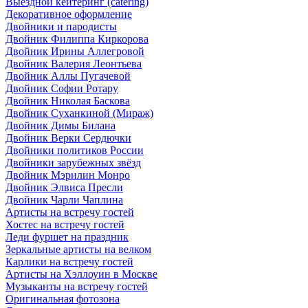
Выездной кейтеринг (catering)
Декоративное оформление
Двойники и пародисты
Двойник Филиппа Киркорова
Двойник Ирины Аллегровой
Двойник Валерия Леонтьева
Двойник Аллы Пугачевой
Двойник Софии Ротару
Двойник Николая Баскова
Двойник Суханкиной (Мираж)
Двойник Димы Билана
Двойник Верки Сердючки
Двойники политиков России
Двойники зарубежных звёзд
Двойник Мэрилин Монро
Двойник Элвиса Пресли
Двойник Чарли Чаплина
Артисты на встречу гостей
Хостес на встречу гостей
Леди фуршет на праздник
Зеркальные артисты на велком
Карлики на встречу гостей
Артисты на Хэллоуин в Москве
Музыканты на встречу гостей
Оригинальная фотозона