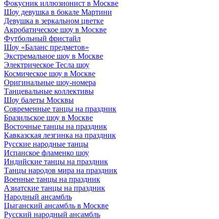
Фокусник иллюзионист в Москве
Шоу девушка в бокале Мартини
Девушка в зеркальном цветке
Акробатическое шоу в Москве
Футбольный фристайл
Шоу «Баланс предметов»
Экстремальное шоу в Москве
Электрическое Тесла шоу
Космическое шоу в Москве
Оригинальные шоу-номера
Танцевальные коллективы
Шоу балеты Москвы
Современные танцы на праздник
Бразильское шоу в Москве
Восточные танцы на праздник
Кавказская лезгинка на праздник
Русские народные танцы
Испанское фламенко шоу
Индийские танцы на праздник
Танцы народов мира на праздник
Военные танцы на праздник
Азиатские танцы на праздник
Народный ансамбль
Цыганский ансамбль в Москве
Русский народный ансамбль