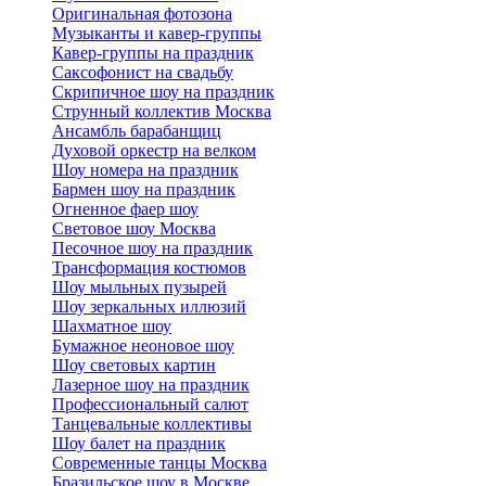
Оригинальная фотозона
Музыканты и кавер-группы
Кавер-группы на праздник
Саксофонист на свадьбу
Скрипичное шоу на праздник
Струнный коллектив Москва
Ансамбль барабанщиц
Духовой оркестр на велком
Шоу номера на праздник
Бармен шоу на праздник
Огненное фаер шоу
Световое шоу Москва
Песочное шоу на праздник
Трансформация костюмов
Шоу мыльных пузырей
Шоу зеркальных иллюзий
Шахматное шоу
Бумажное неоновое шоу
Шоу световых картин
Лазерное шоу на праздник
Профессиональный салют
Танцевальные коллективы
Шоу балет на праздник
Современные танцы Москва
Бразильское шоу в Москве