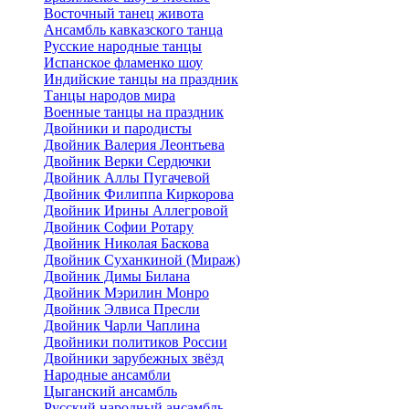
Восточный танец живота
Ансамбль кавказского танца
Русские народные танцы
Испанское фламенко шоу
Индийские танцы на праздник
Танцы народов мира
Военные танцы на праздник
Двойники и пародисты
Двойник Валерия Леонтьева
Двойник Верки Сердючки
Двойник Аллы Пугачевой
Двойник Филиппа Киркорова
Двойник Ирины Аллегровой
Двойник Софии Ротару
Двойник Николая Баскова
Двойник Суханкиной (Мираж)
Двойник Димы Билана
Двойник Мэрилин Монро
Двойник Элвиса Пресли
Двойник Чарли Чаплина
Двойники политиков России
Двойники зарубежных звёзд
Народные ансамбли
Цыганский ансамбль
Русский народный ансамбль