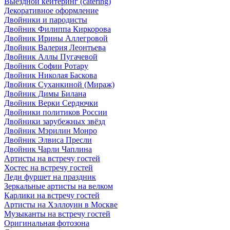
Выездной кейтеринг (catering)
Декоративное оформление
Двойники и пародисты
Двойник Филиппа Киркорова
Двойник Ирины Аллегровой
Двойник Валерия Леонтьева
Двойник Аллы Пугачевой
Двойник Софии Ротару
Двойник Николая Баскова
Двойник Суханкиной (Мираж)
Двойник Димы Билана
Двойник Верки Сердючки
Двойники политиков России
Двойники зарубежных звёзд
Двойник Мэрилин Монро
Двойник Элвиса Пресли
Двойник Чарли Чаплина
Артисты на встречу гостей
Хостес на встречу гостей
Леди фуршет на праздник
Зеркальные артисты на велком
Карлики на встречу гостей
Артисты на Хэллоуин в Москве
Музыканты на встречу гостей
Оригинальная фотозона