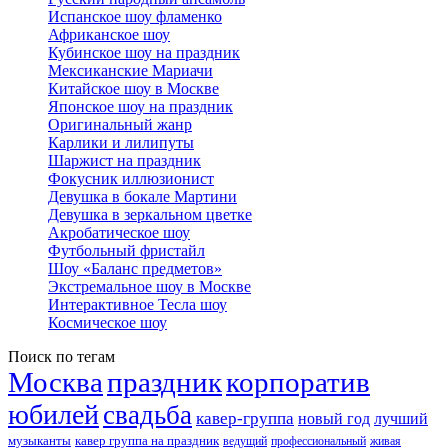
Испанское шоу фламенко
Африканское шоу
Кубинское шоу на праздник
Мексиканские Мариачи
Китайское шоу в Москве
Японское шоу на праздник
Оригинальный жанр
Карлики и лилипуты
Шаржист на праздник
Фокусник иллюзионист
Девушка в бокале Мартини
Девушка в зеркальном цветке
Акробатическое шоу
Футбольный фристайл
Шоу «Баланс предметов»
Экстремальное шоу в Москве
Интерактивное Тесла шоу
Космическое шоу
Поиск по тегам
Москва
праздник
корпоратив
юбилей
свадьба
кавер-группа
новый год
лучший
музыканты
кавер группа на праздник
ведущий
профессиональный
живая