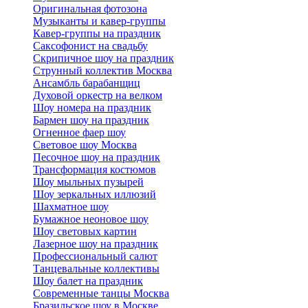
Оригинальная фотозона
Музыканты и кавер-группы
Кавер-группы на праздник
Саксофонист на свадьбу
Скрипичное шоу на праздник
Струнный коллектив Москва
Ансамбль барабанщиц
Духовой оркестр на велком
Шоу номера на праздник
Бармен шоу на праздник
Огненное фаер шоу
Световое шоу Москва
Песочное шоу на праздник
Трансформация костюмов
Шоу мыльных пузырей
Шоу зеркальных иллюзий
Шахматное шоу
Бумажное неоновое шоу
Шоу световых картин
Лазерное шоу на праздник
Профессиональный салют
Танцевальные коллективы
Шоу балет на праздник
Современные танцы Москва
Бразильское шоу в Москве