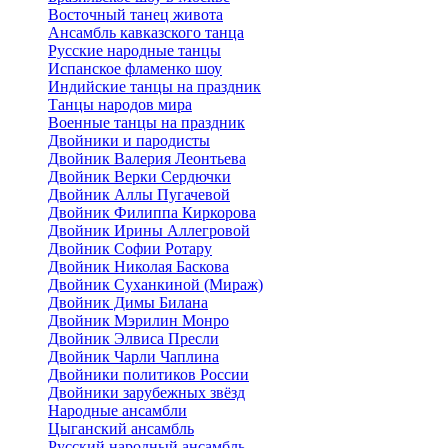
Восточный танец живота
Ансамбль кавказского танца
Русские народные танцы
Испанское фламенко шоу
Индийские танцы на праздник
Танцы народов мира
Военные танцы на праздник
Двойники и пародисты
Двойник Валерия Леонтьева
Двойник Верки Сердючки
Двойник Аллы Пугачевой
Двойник Филиппа Киркорова
Двойник Ирины Аллегровой
Двойник Софии Ротару
Двойник Николая Баскова
Двойник Суханкиной (Мираж)
Двойник Димы Билана
Двойник Мэрилин Монро
Двойник Элвиса Пресли
Двойник Чарли Чаплина
Двойники политиков России
Двойники зарубежных звёзд
Народные ансамбли
Цыганский ансамбль
Русский народный ансамбль