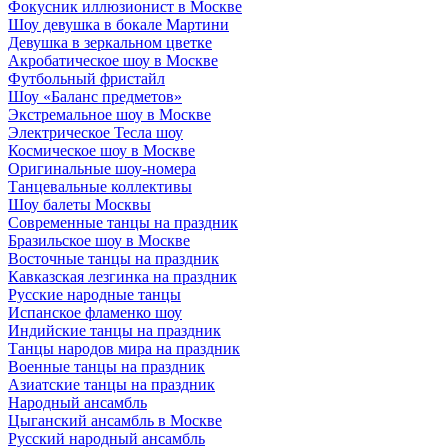
Фокусник иллюзионист в Москве
Шоу девушка в бокале Мартини
Девушка в зеркальном цветке
Акробатическое шоу в Москве
Футбольный фристайл
Шоу «Баланс предметов»
Экстремальное шоу в Москве
Электрическое Тесла шоу
Космическое шоу в Москве
Оригинальные шоу-номера
Танцевальные коллективы
Шоу балеты Москвы
Современные танцы на праздник
Бразильское шоу в Москве
Восточные танцы на праздник
Кавказская лезгинка на праздник
Русские народные танцы
Испанское фламенко шоу
Индийские танцы на праздник
Танцы народов мира на праздник
Военные танцы на праздник
Азиатские танцы на праздник
Народный ансамбль
Цыганский ансамбль в Москве
Русский народный ансамбль