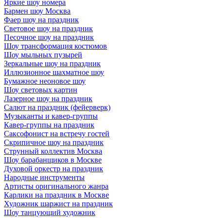
Яркие шоу номера
Бармен шоу Москва
Фаер шоу на праздник
Световое шоу на праздник
Песочное шоу на праздник
Шоу трансформация костюмов
Шоу мыльных пузырей
Зеркальные шоу на праздник
Иллюзионное шахматное шоу
Бумажное неоновое шоу
Шоу световых картин
Лазерное шоу на праздник
Салют на праздник (фейерверк)
Музыканты и кавер-группы
Кавер-группы на праздник
Саксофонист на встречу гостей
Скрипичное шоу на праздник
Струнный коллектив Москва
Шоу барабанщиков в Москве
Духовой оркестр на праздник
Народные инструменты
Артисты оригинального жанра
Карлики на праздник в Москве
Художник шаржист на праздник
Шоу танцующий художник