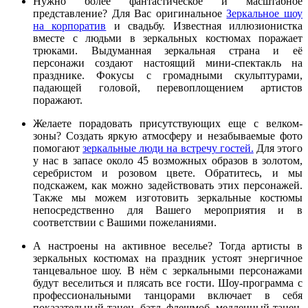
Нужно более фантастическое и масштабное
представление? Для Вас оригинальное
Зеркальное шоу
на корпоратив
и свадьбу. Известная иллюзионистка
вместе с людьми в зеркальных костюмах поражает
трюками. Выдуманная зеркальная страна и её
персонажи создают настоящий мини-спектакль на
празднике. Фокусы с громадными скульптурами,
падающей головой, перевоплощением артистов
поражают.
Желаете порадовать присутствующих еще с велком-
зоны? Создать яркую атмосферу и незабываемые фото
помогают
зеркальные люди на встречу гостей.
Для этого
у нас в запасе около 45 возможных образов в золотом,
серебристом и розовом цвете. Обратитесь, и мы
подскажем, как можно задействовать этих персонажей.
Также мы можем изготовить зеркальные костюмы
непосредственно для Вашего мероприятия и в
соответствии с Вашими пожеланиями.
А настроены на активное веселье? Тогда артисты в
зеркальных костюмах на праздник устоят энергичное
танцевальное шоу. В нём с зеркальными персонажами
будут веселиться и плясать все гости. Шоу-программа с
профессиональными танцорами включает в себя
показательный танец, батл, флешмоб, медленный танец.