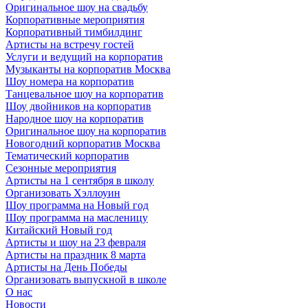
Оригинальное шоу на свадьбу
Корпоративные мероприятия
Корпоративный тимбилдинг
Артисты на встречу гостей
Услуги и ведущий на корпоратив
Музыканты на корпоратив Москва
Шоу номера на корпоратив
Танцевальное шоу на корпоратив
Шоу двойников на корпоратив
Народное шоу на корпоратив
Оригинальное шоу на корпоратив
Новогодний корпоратив Москва
Тематический корпоратив
Сезонные мероприятия
Артисты на 1 сентября в школу
Организовать Хэллоуин
Шоу программа на Новый год
Шоу программа на масленицу
Китайский Новый год
Артисты и шоу на 23 февраля
Артисты на праздник 8 марта
Артисты на День Победы
Организовать выпускной в школе
О нас
Новости