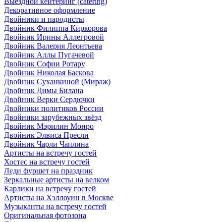
Выездной кейтеринг (catering)
Декоративное оформление
Двойники и пародисты
Двойник Филиппа Киркорова
Двойник Ирины Аллегровой
Двойник Валерия Леонтьева
Двойник Аллы Пугачевой
Двойник Софии Ротару
Двойник Николая Баскова
Двойник Суханкиной (Мираж)
Двойник Димы Билана
Двойник Верки Сердючки
Двойники политиков России
Двойники зарубежных звёзд
Двойник Мэрилин Монро
Двойник Элвиса Пресли
Двойник Чарли Чаплина
Артисты на встречу гостей
Хостес на встречу гостей
Леди фуршет на праздник
Зеркальные артисты на велком
Карлики на встречу гостей
Артисты на Хэллоуин в Москве
Музыканты на встречу гостей
Оригинальная фотозона