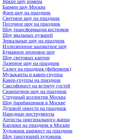
Яркие шоу номера
Бармен шоу Москва
Фаер шоу на праздник
Световое шоу на праздник
Песочное шоу на праздник
Шоу трансформация костюмов
Шоу мыльных пузырей
Зеркальные шоу на праздник
Иллюзионное шахматное шоу
Бумажное неоновое шоу
Шоу световых картин
Лазерное шоу на праздник
Салют на праздник (фейерверк)
Музыканты и кавер-группы
Кавер-группы на праздник
Саксофонист на встречу гостей
Скрипичное шоу на праздник
Струнный коллектив Москва
Шоу барабанщиков в Москве
Духовой оркестр на праздник
Народные инструменты
Артисты оригинального жанра
Карлики на праздник в Москве
Художник шаржист на праздник
Шоу танцующий художник