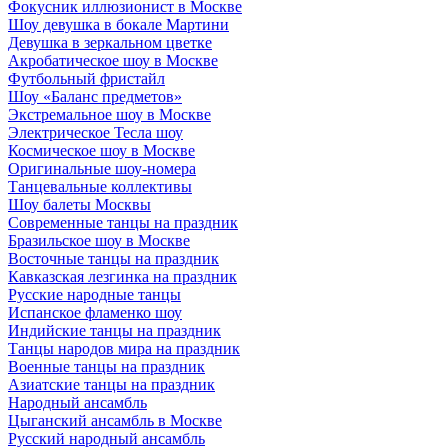
Фокусник иллюзионист в Москве
Шоу девушка в бокале Мартини
Девушка в зеркальном цветке
Акробатическое шоу в Москве
Футбольный фристайл
Шоу «Баланс предметов»
Экстремальное шоу в Москве
Электрическое Тесла шоу
Космическое шоу в Москве
Оригинальные шоу-номера
Танцевальные коллективы
Шоу балеты Москвы
Современные танцы на праздник
Бразильское шоу в Москве
Восточные танцы на праздник
Кавказская лезгинка на праздник
Русские народные танцы
Испанское фламенко шоу
Индийские танцы на праздник
Танцы народов мира на праздник
Военные танцы на праздник
Азиатские танцы на праздник
Народный ансамбль
Цыганский ансамбль в Москве
Русский народный ансамбль