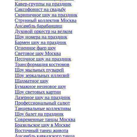
Кавер-группы на праздник
Саксофонист на свадьбу
Скрипичное шоу на праздник
Струнный коллектив Москва
Ансамбль барабанщиц
Духовой оркестр на велком
Шоу номера на праздник
Бармен шоу на праздник
Огненное фаер шоу
Световое шоу Москва
Песочное шоу на праздник
Трансформация костюмов
Шоу мыльных пузырей
Шоу зеркальных иллюзий
Шахматное шоу
Бумажное неоновое шоу
Шоу световых картин
Лазерное шоу на праздник
Профессиональный салют
Танцевальные коллективы
Шоу балет на праздник
Современные танцы Москва
Бразильское шоу в Москве
Восточный танец живота
Ансамбль кавказского танца