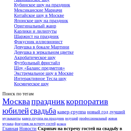
Кубинское шоу на праздник
Мексиканские Мариачи
Китайское шоу в Москве
Японское шоу на праздник
Оригинальный жанр
Карлики и лилипуты
Шаржист на праздник
Фокусник иллюзионист
Девушка в бокале Мартини
Девушка в зеркальном цветке
Акробатическое шоу
Футбольный фристайл
Шоу «Баланс предметов»
Экстремальное шоу в Москве
Интерактивное Тесла шоу
Космическое шоу
Поиск по тегам
Москва
праздник
корпоратив
юбилей
свадьба
кавер-группа
новый год
лучший
музыканты
кавер группа на праздник
ведущий
профессиональный
живая
музыка
фокусник на встречу гостей
велком
Главная
Новости
Скрипач на встречу гостей на свадьбу в