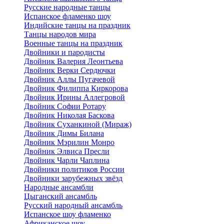
Русские народные танцы
Испанское фламенко шоу
Индийские танцы на праздник
Танцы народов мира
Военные танцы на праздник
Двойники и пародисты
Двойник Валерия Леонтьева
Двойник Верки Сердючки
Двойник Аллы Пугачевой
Двойник Филиппа Киркорова
Двойник Ирины Аллегровой
Двойник Софии Ротару
Двойник Николая Баскова
Двойник Суханкиной (Мираж)
Двойник Димы Билана
Двойник Мэрилин Монро
Двойник Элвиса Пресли
Двойник Чарли Чаплина
Двойники политиков России
Двойники зарубежных звёзд
Народные ансамбли
Цыганский ансамбль
Русский народный ансамбль
Испанское шоу фламенко
Африканское шоу