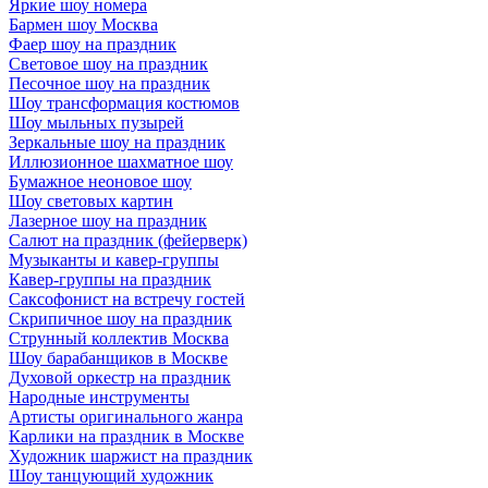
Яркие шоу номера
Бармен шоу Москва
Фаер шоу на праздник
Световое шоу на праздник
Песочное шоу на праздник
Шоу трансформация костюмов
Шоу мыльных пузырей
Зеркальные шоу на праздник
Иллюзионное шахматное шоу
Бумажное неоновое шоу
Шоу световых картин
Лазерное шоу на праздник
Салют на праздник (фейерверк)
Музыканты и кавер-группы
Кавер-группы на праздник
Саксофонист на встречу гостей
Скрипичное шоу на праздник
Струнный коллектив Москва
Шоу барабанщиков в Москве
Духовой оркестр на праздник
Народные инструменты
Артисты оригинального жанра
Карлики на праздник в Москве
Художник шаржист на праздник
Шоу танцующий художник