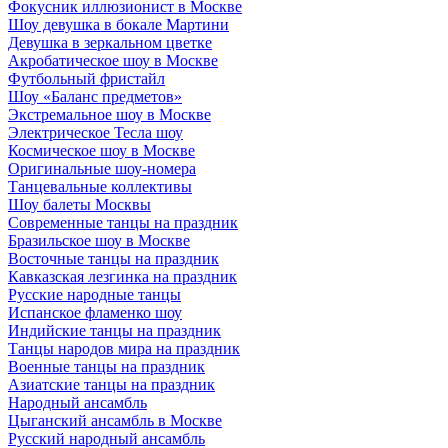
Фокусник иллюзионист в Москве
Шоу девушка в бокале Мартини
Девушка в зеркальном цветке
Акробатическое шоу в Москве
Футбольный фристайл
Шоу «Баланс предметов»
Экстремальное шоу в Москве
Электрическое Тесла шоу
Космическое шоу в Москве
Оригинальные шоу-номера
Танцевальные коллективы
Шоу балеты Москвы
Современные танцы на праздник
Бразильское шоу в Москве
Восточные танцы на праздник
Кавказская лезгинка на праздник
Русские народные танцы
Испанское фламенко шоу
Индийские танцы на праздник
Танцы народов мира на праздник
Военные танцы на праздник
Азиатские танцы на праздник
Народный ансамбль
Цыганский ансамбль в Москве
Русский народный ансамбль