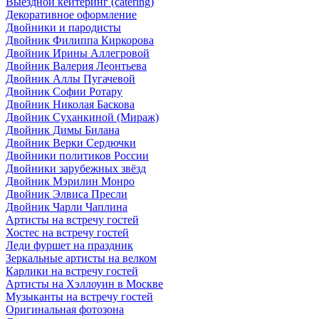
Выездной кейтеринг (catering)
Декоративное оформление
Двойники и пародисты
Двойник Филиппа Киркорова
Двойник Ирины Аллегровой
Двойник Валерия Леонтьева
Двойник Аллы Пугачевой
Двойник Софии Ротару
Двойник Николая Баскова
Двойник Суханкиной (Мираж)
Двойник Димы Билана
Двойник Верки Сердючки
Двойники политиков России
Двойники зарубежных звёзд
Двойник Мэрилин Монро
Двойник Элвиса Пресли
Двойник Чарли Чаплина
Артисты на встречу гостей
Хостес на встречу гостей
Леди фуршет на праздник
Зеркальные артисты на велком
Карлики на встречу гостей
Артисты на Хэллоуин в Москве
Музыканты на встречу гостей
Оригинальная фотозона