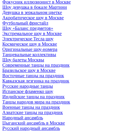
Фокусник иллюзионист в Москве
Шоу девушка в бокале Мартини
Девушка в зеркальном цветке
Акробатическое шоу в Москве
Футбольный фристайл
Шоу «Баланс предметов»
Экстремальное шоу в Москве
Электрическое Тесла шоу
Космическое шоу в Москве
Оригинальные шоу-номера
Танцевальные коллективы
Шоу балеты Москвы
Современные танцы на праздник
Бразильское шоу в Москве
Восточные танцы на праздник
Кавказская лезгинка на праздник
Русские народные танцы
Испанское фламенко шоу
Индийские танцы на праздник
Танцы народов мира на праздник
Военные танцы на праздник
Азиатские танцы на праздник
Народный ансамбль
Цыганский ансамбль в Москве
Русский народный ансамбль