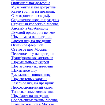
Оригинальная фотозона
Музыканты и кавер-группы
Кавер-группы на праздник
Саксофонист на свадьбу
Скрипичное шоу на праздник
Струнный коллектив Москва
Ансамбль барабанщиц
Духовой оркестр на велком
Шоу номера на праздник
Бармен шоу на праздник
Огненное фаер шоу
Световое шоу Москва
Песочное шоу на праздник
Трансформация костюмов
Шоу мыльных пузырей
Шоу зеркальных иллюзий
Шахматное шоу
Бумажное неоновое шоу
Шоу световых картин
Лазерное шоу на праздник
Профессиональный салют
Танцевальные коллективы
Шоу балет на праздник
Современные танцы Москва
Бразильское шоу в Москве