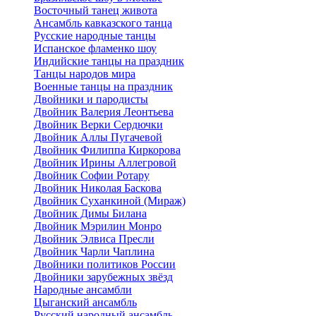
Восточный танец живота
Ансамбль кавказского танца
Русские народные танцы
Испанское фламенко шоу
Индийские танцы на праздник
Танцы народов мира
Военные танцы на праздник
Двойники и пародисты
Двойник Валерия Леонтьева
Двойник Верки Сердючки
Двойник Аллы Пугачевой
Двойник Филиппа Киркорова
Двойник Ирины Аллегровой
Двойник Софии Ротару
Двойник Николая Баскова
Двойник Суханкиной (Мираж)
Двойник Димы Билана
Двойник Мэрилин Монро
Двойник Элвиса Пресли
Двойник Чарли Чаплина
Двойники политиков России
Двойники зарубежных звёзд
Народные ансамбли
Цыганский ансамбль
Русский народный ансамбль