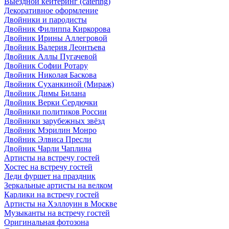
Выездной кейтеринг (catering)
Декоративное оформление
Двойники и пародисты
Двойник Филиппа Киркорова
Двойник Ирины Аллегровой
Двойник Валерия Леонтьева
Двойник Аллы Пугачевой
Двойник Софии Ротару
Двойник Николая Баскова
Двойник Суханкиной (Мираж)
Двойник Димы Билана
Двойник Верки Сердючки
Двойники политиков России
Двойники зарубежных звёзд
Двойник Мэрилин Монро
Двойник Элвиса Пресли
Двойник Чарли Чаплина
Артисты на встречу гостей
Хостес на встречу гостей
Леди фуршет на праздник
Зеркальные артисты на велком
Карлики на встречу гостей
Артисты на Хэллоуин в Москве
Музыканты на встречу гостей
Оригинальная фотозона