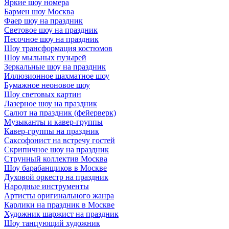
Яркие шоу номера
Бармен шоу Москва
Фаер шоу на праздник
Световое шоу на праздник
Песочное шоу на праздник
Шоу трансформация костюмов
Шоу мыльных пузырей
Зеркальные шоу на праздник
Иллюзионное шахматное шоу
Бумажное неоновое шоу
Шоу световых картин
Лазерное шоу на праздник
Салют на праздник (фейерверк)
Музыканты и кавер-группы
Кавер-группы на праздник
Саксофонист на встречу гостей
Скрипичное шоу на праздник
Струнный коллектив Москва
Шоу барабанщиков в Москве
Духовой оркестр на праздник
Народные инструменты
Артисты оригинального жанра
Карлики на праздник в Москве
Художник шаржист на праздник
Шоу танцующий художник