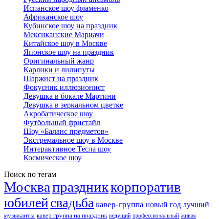
Испанское шоу фламенко
Африканское шоу
Кубинское шоу на праздник
Мексиканские Мариачи
Китайское шоу в Москве
Японское шоу на праздник
Оригинальный жанр
Карлики и лилипуты
Шаржист на праздник
Фокусник иллюзионист
Девушка в бокале Мартини
Девушка в зеркальном цветке
Акробатическое шоу
Футбольный фристайл
Шоу «Баланс предметов»
Экстремальное шоу в Москве
Интерактивное Тесла шоу
Космическое шоу
Поиск по тегам
Москва
праздник
корпоратив
юбилей
свадьба
кавер-группа
новый год
лучший
музыканты
кавер группа на праздник
ведущий
профессиональный
живая