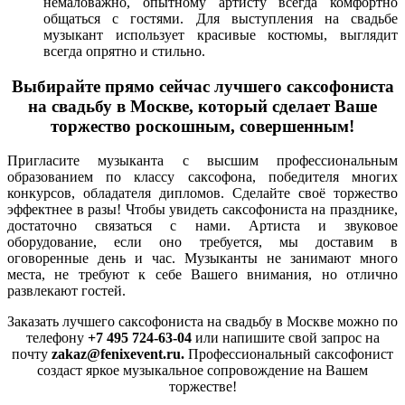
немаловажно, опытному артисту всегда комфортно
общаться с гостями. Для выступления на свадьбе
музыкант использует красивые костюмы, выглядит
всегда опрятно и стильно.
Выбирайте прямо сейчас лучшего саксофониста
на свадьбу в Москве, который сделает Ваше
торжество роскошным, совершенным!
Пригласите музыканта с высшим профессиональным
образованием по классу саксофона, победителя многих
конкурсов, обладателя дипломов. Сделайте своё торжество
эффектнее в разы! Чтобы увидеть саксофониста на празднике,
достаточно связаться с нами. Артиста и звуковое
оборудование, если оно требуется, мы доставим в
оговоренные день и час. Музыканты не занимают много
места, не требуют к себе Вашего внимания, но отлично
развлекают гостей.
Заказать лучшего саксофониста на свадьбу в Москве можно по
телефону
+7 495 724-63-04
или напишите свой запрос на
почту
zakaz@fenixevent.ru.
Профессиональный саксофонист
создаст яркое музыкальное сопровождение на Вашем
торжестве!