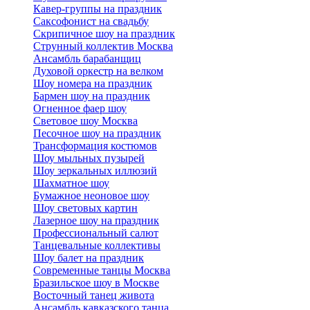
Кавер-группы на праздник
Саксофонист на свадьбу
Скрипичное шоу на праздник
Струнный коллектив Москва
Ансамбль барабанщиц
Духовой оркестр на велком
Шоу номера на праздник
Бармен шоу на праздник
Огненное фаер шоу
Световое шоу Москва
Песочное шоу на праздник
Трансформация костюмов
Шоу мыльных пузырей
Шоу зеркальных иллюзий
Шахматное шоу
Бумажное неоновое шоу
Шоу световых картин
Лазерное шоу на праздник
Профессиональный салют
Танцевальные коллективы
Шоу балет на праздник
Современные танцы Москва
Бразильское шоу в Москве
Восточный танец живота
Ансамбль кавказского танца