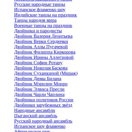
Русские народные танцы
Испанское фламенко шоу
Индийские танцы на праздник
Танцы народов мира
Военные танцы на праздник
Двойники и пародисты
Двойник Валерия Леонтьева
Двойник Верки Сердючки
Двойник Аллы Пугачевой
Двойник Филиппа Киркорова
Двойник Ирины Аллегровой
Двойник Софии Ротару
Двойник Николая Баскова
Двойник Суханкиной (Мираж)
Двойник Димы Билана
Двойник Мэрилин Монро
Двойник Элвиса Пресли
Двойник Чарли Чаплина
Двойники политиков России
Двойники зарубежных звёзд
Народные ансамбли
Цыганский ансамбль
Русский народный ансамбль
Испанское шоу фламенко
Африканское шоу