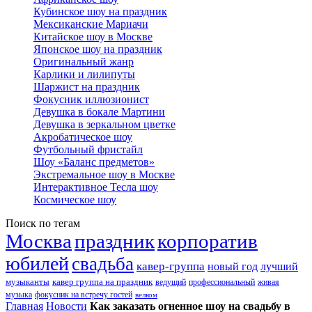
Кубинское шоу на праздник
Мексиканские Мариачи
Китайское шоу в Москве
Японское шоу на праздник
Оригинальный жанр
Карлики и лилипуты
Шаржист на праздник
Фокусник иллюзионист
Девушка в бокале Мартини
Девушка в зеркальном цветке
Акробатическое шоу
Футбольный фристайл
Шоу «Баланс предметов»
Экстремальное шоу в Москве
Интерактивное Тесла шоу
Космическое шоу
Поиск по тегам
Москва
праздник
корпоратив
юбилей
свадьба
кавер-группа
новый год
лучший
музыканты
кавер группа на праздник
ведущий
профессиональный
живая
музыка
фокусник на встречу гостей
велком
Главная
Новости
Как заказать огненное шоу на свадьбу в