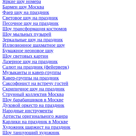
Яркие шоу номера
Бармен шоу Москва
Фаер шоу на праздник
Световое шоу на праздник
Песочное шоу на праздник
Шоу трансформация костюмов
Шоу мыльных пузырей
Зеркальные шоу на праздник
Иллюзионное шахматное шоу
Бумажное неоновое шоу
Шоу световых картин
Лазерное шоу на праздник
Салют на праздник (фейерверк)
Музыканты и кавер-группы
Кавер-группы на праздник
Саксофонист на встречу гостей
Скрипичное шоу на праздник
Струнный коллектив Москва
Шоу барабанщиков в Москве
Духовой оркестр на праздник
Народные инструменты
Артисты оригинального жанра
Карлики на праздник в Москве
Художник шаржист на праздник
Шоу танцующий художник