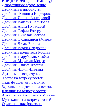
Выездной кейтеринг (catering)
Декоративное оформление
Двойники и пародисты
Двойник Филиппа Киркорова
Двойник Ирины Аллегровой
Двойник Валерия Леонтьева
Двойник Аллы Пугачевой
Двойник Софии Ротару
Двойник Николая Баскова
Двойник Суханкиной (Мираж)
Двойник Димы Билана
Двойник Верки Сердючки
Двойники политиков России
Двойники зарубежных звёзд
Двойник Мэрилин Монро
Двойник Элвиса Пресли
Двойник Чарли Чаплина
Артисты на встречу гостей
Хостес на встречу гостей
Леди фуршет на праздник
Зеркальные артисты на велком
Карлики на встречу гостей
Артисты на Хэллоуин в Москве
Музыканты на встречу гостей
Оригинальная фотозона