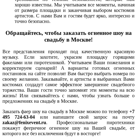
хорошо известны. Мы учитываем все моменты, начиная
от размера площадки и заканчивая выбором костюмов
артистов. С нами Вам и гостям будет ярко, интересно и
точно безопасно.
Обращайтесь, чтобы заказать огненное шоу на
свадьбу в Москве!
Все представления проходят под качественную красивую
музыку. Если захотите, украсим площадку горящими
факелами или пиротехникой. Учитываем Ваши пожелания и
корректируем сценарий! А варианты готовых огненных
постановок на сайте позволят Вам быстро выбрать номера по
своему желанию. Заказывайте, и артисты в выбранных Вами
костюмах создадут самое эффектное завершение свадебного
торжества. Ваши гости точно запомнят эти моменты на всю
жизнь! Или связывайтесь с нами, чтобы узнать больше о
предложениях на свадьбу в Москве.
Заказать фаер шоу на свадьбу в Москве можно по телефону
+7
495 724-63-04
или напишите свой запрос на почту
zakaz@fenixevent.ru
. Профессиональные пиротехники
покажут фееричное огненное шоу на Вашей свадьбе, от
которого все без исключения будут в восторге!