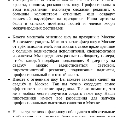
красота, полнота, роскошность шоу. Профессионалы в
этом направлении, используя сложный реквизит, с
большим количеством огненных чаш создадут
желаемый вау-эффект на празднике. Наши артисты
были в списках почётных гостей и членов жюри
международных фестивалей.
Какого масштаба огненное шоу на праздник в Москве
Вы желаете увидеть. Можно заказать фаер шоу в Москве
от трёх исполнителей, или заказать самое яркое зрелище
с большим количеством исполнителей, спецэффектами
и салютом. Мы предлагаем разные по бюджету номера,
чтобы каждый подобрал подходящие. В фаер-шоу на
свадьбу можно задействоваться световой,
пиротехнический реквизит, поджигание надписей,
профессиональный высотный салют.
Вместе с огненным шоу Вы можете заказать салют на
свадьбу в Москве. Так вы точно создадите самое
эффектное завершение праздника. Только помните, что
не в любом месте получится создать такое шоу. Наши
пиротехники имеют все разрешения для запуска
профессиональных высотных салютов в Москве.
На выступлениях с фаер-шоу соблюдаются обязательные
требования по технике безопасности, которые нам