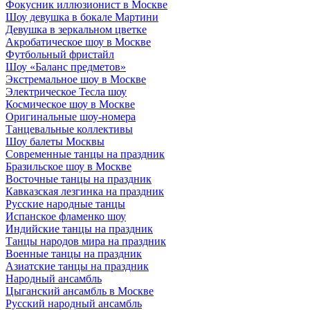
Фокусник иллюзионист в Москве
Шоу девушка в бокале Мартини
Девушка в зеркальном цветке
Акробатическое шоу в Москве
Футбольный фристайл
Шоу «Баланс предметов»
Экстремальное шоу в Москве
Электрическое Тесла шоу
Космическое шоу в Москве
Оригинальные шоу-номера
Танцевальные коллективы
Шоу балеты Москвы
Современные танцы на праздник
Бразильское шоу в Москве
Восточные танцы на праздник
Кавказская лезгинка на праздник
Русские народные танцы
Испанское фламенко шоу
Индийские танцы на праздник
Танцы народов мира на праздник
Военные танцы на праздник
Азиатские танцы на праздник
Народный ансамбль
Цыганский ансамбль в Москве
Русский народный ансамбль