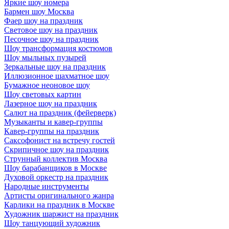
Яркие шоу номера
Бармен шоу Москва
Фаер шоу на праздник
Световое шоу на праздник
Песочное шоу на праздник
Шоу трансформация костюмов
Шоу мыльных пузырей
Зеркальные шоу на праздник
Иллюзионное шахматное шоу
Бумажное неоновое шоу
Шоу световых картин
Лазерное шоу на праздник
Салют на праздник (фейерверк)
Музыканты и кавер-группы
Кавер-группы на праздник
Саксофонист на встречу гостей
Скрипичное шоу на праздник
Струнный коллектив Москва
Шоу барабанщиков в Москве
Духовой оркестр на праздник
Народные инструменты
Артисты оригинального жанра
Карлики на праздник в Москве
Художник шаржист на праздник
Шоу танцующий художник