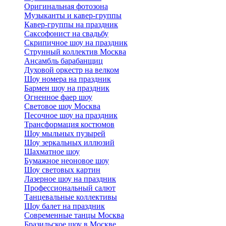
Оригинальная фотозона
Музыканты и кавер-группы
Кавер-группы на праздник
Саксофонист на свадьбу
Скрипичное шоу на праздник
Струнный коллектив Москва
Ансамбль барабанщиц
Духовой оркестр на велком
Шоу номера на праздник
Бармен шоу на праздник
Огненное фаер шоу
Световое шоу Москва
Песочное шоу на праздник
Трансформация костюмов
Шоу мыльных пузырей
Шоу зеркальных иллюзий
Шахматное шоу
Бумажное неоновое шоу
Шоу световых картин
Лазерное шоу на праздник
Профессиональный салют
Танцевальные коллективы
Шоу балет на праздник
Современные танцы Москва
Бразильское шоу в Москве