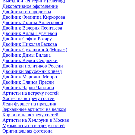
Выездной кейтеринг (catering)
Декоративное оформление
Двойники и пародисты
Двойник Филиппа Киркорова
Двойник Ирины Аллегровой
Двойник Валерия Леонтьева
Двойник Аллы Пугачевой
Двойник Софии Ротару
Двойник Николая Баскова
Двойник Суханкиной (Мираж)
Двойник Димы Билана
Двойник Верки Сердючки
Двойники политиков России
Двойники зарубежных звёзд
Двойник Мэрилин Монро
Двойник Элвиса Пресли
Двойник Чарли Чаплина
Артисты на встречу гостей
Хостес на встречу гостей
Леди фуршет на праздник
Зеркальные артисты на велком
Карлики на встречу гостей
Артисты на Хэллоуин в Москве
Музыканты на встречу гостей
Оригинальная фотозона