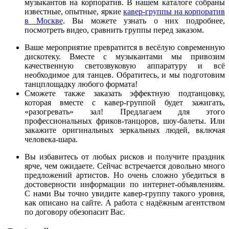
музыкантов на корпоратив. В нашем каталоге собраны
известные, опытные, яркие
кавер-группы на корпоратив
в Москве
. Вы можете узнать о них подробнее,
посмотреть видео, сравнить группы перед заказом.
Ваше мероприятие превратится в весёлую современную
дискотеку. Вместе с музыкантами мы привозим
качественную светозвуковую аппаратуру и всё
необходимое для танцев. Обратитесь, и мы подготовим
танцплощадку любого формата!
Сможете также заказать эффектную подтанцовку,
которая вместе с кавер-группой будет зажигать,
«разогревать» зал! Предлагаем для этого
профессиональных фриков-танцоров, шоу-балеты. Или
закажите оригинальных зеркальных людей, включая
человека-шара.
Вы избавитесь от любых рисков и получите праздник
ярче, чем ожидаете. Сейчас встречается довольно много
предложений артистов. Но очень сложно убедиться в
достоверности информации по интернет-объявлениям.
С нами Вы точно увидите кавер-группу такого уровня,
как описано на сайте. А работа с надёжным агентством
по договору обезопасит Вас.