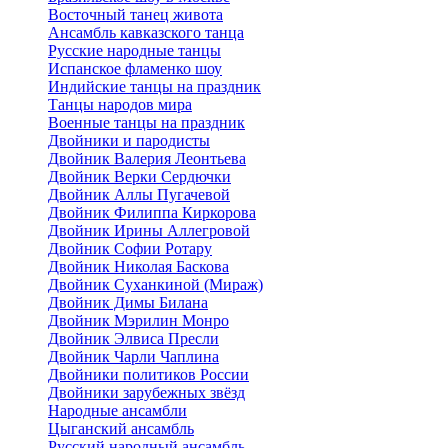
Восточный танец живота
Ансамбль кавказского танца
Русские народные танцы
Испанское фламенко шоу
Индийские танцы на праздник
Танцы народов мира
Военные танцы на праздник
Двойники и пародисты
Двойник Валерия Леонтьева
Двойник Верки Сердючки
Двойник Аллы Пугачевой
Двойник Филиппа Киркорова
Двойник Ирины Аллегровой
Двойник Софии Ротару
Двойник Николая Баскова
Двойник Суханкиной (Мираж)
Двойник Димы Билана
Двойник Мэрилин Монро
Двойник Элвиса Пресли
Двойник Чарли Чаплина
Двойники политиков России
Двойники зарубежных звёзд
Народные ансамбли
Цыганский ансамбль
Русский народный ансамбль