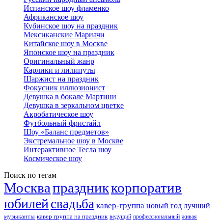
Испанское шоу фламенко
Африканское шоу
Кубинское шоу на праздник
Мексиканские Мариачи
Китайское шоу в Москве
Японское шоу на праздник
Оригинальный жанр
Карлики и лилипуты
Шаржист на праздник
Фокусник иллюзионист
Девушка в бокале Мартини
Девушка в зеркальном цветке
Акробатическое шоу
Футбольный фристайл
Шоу «Баланс предметов»
Экстремальное шоу в Москве
Интерактивное Тесла шоу
Космическое шоу
Поиск по тегам
Москва
праздник
корпоратив
юбилей
свадьба
кавер-группа
новый год
лучший
музыканты
кавер группа на праздник
ведущий
профессиональный
живая