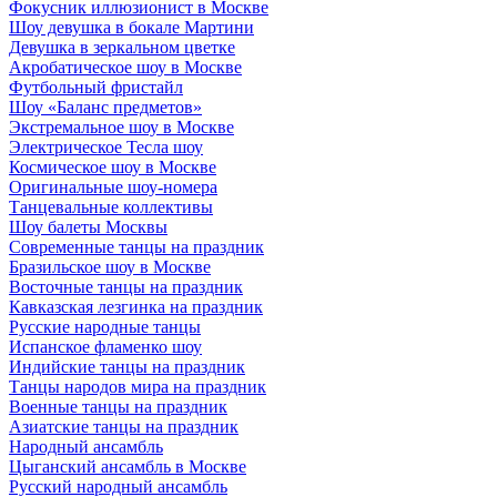
Фокусник иллюзионист в Москве
Шоу девушка в бокале Мартини
Девушка в зеркальном цветке
Акробатическое шоу в Москве
Футбольный фристайл
Шоу «Баланс предметов»
Экстремальное шоу в Москве
Электрическое Тесла шоу
Космическое шоу в Москве
Оригинальные шоу-номера
Танцевальные коллективы
Шоу балеты Москвы
Современные танцы на праздник
Бразильское шоу в Москве
Восточные танцы на праздник
Кавказская лезгинка на праздник
Русские народные танцы
Испанское фламенко шоу
Индийские танцы на праздник
Танцы народов мира на праздник
Военные танцы на праздник
Азиатские танцы на праздник
Народный ансамбль
Цыганский ансамбль в Москве
Русский народный ансамбль