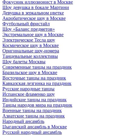
Фокусник иллюзионист в Москве
Шоу девушка в бокале Мартини
Девушка в зеркальном цветке
Акробатическое шоу в Москве
Футбольный фристайл
Шоу «Баланс предметов»
Экстремальное шоу в Москве
Электрическое Тесла шоу
Космическое шоу в Москве
Оригинальные шоу-номера
Танцевальные коллективы
Шоу балеты Москвы
Современные танцы на праздник
Бразильское шоу в Москве
Восточные танцы на праздник
Кавказская лезгинка на праздник
Русские народные танцы
Испанское фламенко шоу
Индийские танцы на праздник
Танцы народов мира на праздник
Военные танцы на праздник
Азиатские танцы на праздник
Народный ансамбль
Цыганский ансамбль в Москве
Русский народный ансамбль