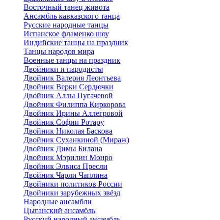
Восточный танец живота
Ансамбль кавказского танца
Русские народные танцы
Испанское фламенко шоу
Индийские танцы на праздник
Танцы народов мира
Военные танцы на праздник
Двойники и пародисты
Двойник Валерия Леонтьева
Двойник Верки Сердючки
Двойник Аллы Пугачевой
Двойник Филиппа Киркорова
Двойник Ирины Аллегровой
Двойник Софии Ротару
Двойник Николая Баскова
Двойник Суханкиной (Мираж)
Двойник Димы Билана
Двойник Мэрилин Монро
Двойник Элвиса Пресли
Двойник Чарли Чаплина
Двойники политиков России
Двойники зарубежных звёзд
Народные ансамбли
Цыганский ансамбль
Русский народный ансамбль