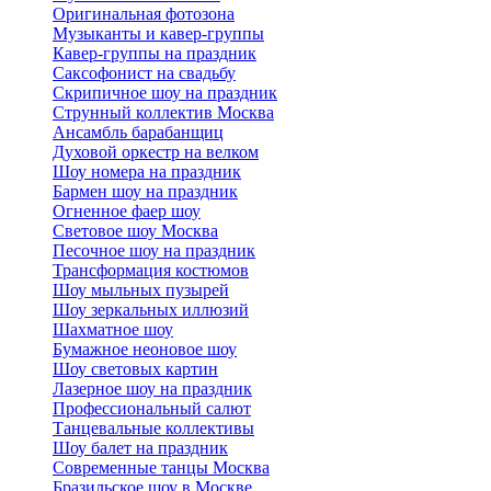
Оригинальная фотозона
Музыканты и кавер-группы
Кавер-группы на праздник
Саксофонист на свадьбу
Скрипичное шоу на праздник
Струнный коллектив Москва
Ансамбль барабанщиц
Духовой оркестр на велком
Шоу номера на праздник
Бармен шоу на праздник
Огненное фаер шоу
Световое шоу Москва
Песочное шоу на праздник
Трансформация костюмов
Шоу мыльных пузырей
Шоу зеркальных иллюзий
Шахматное шоу
Бумажное неоновое шоу
Шоу световых картин
Лазерное шоу на праздник
Профессиональный салют
Танцевальные коллективы
Шоу балет на праздник
Современные танцы Москва
Бразильское шоу в Москве