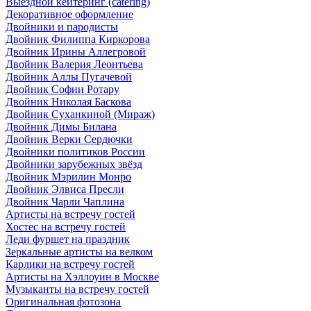
Выездной кейтеринг (catering)
Декоративное оформление
Двойники и пародисты
Двойник Филиппа Киркорова
Двойник Ирины Аллегровой
Двойник Валерия Леонтьева
Двойник Аллы Пугачевой
Двойник Софии Ротару
Двойник Николая Баскова
Двойник Суханкиной (Мираж)
Двойник Димы Билана
Двойник Верки Сердючки
Двойники политиков России
Двойники зарубежных звёзд
Двойник Мэрилин Монро
Двойник Элвиса Пресли
Двойник Чарли Чаплина
Артисты на встречу гостей
Хостес на встречу гостей
Леди фуршет на праздник
Зеркальные артисты на велком
Карлики на встречу гостей
Артисты на Хэллоуин в Москве
Музыканты на встречу гостей
Оригинальная фотозона