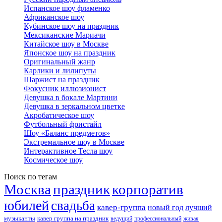
Испанское шоу фламенко
Африканское шоу
Кубинское шоу на праздник
Мексиканские Мариачи
Китайское шоу в Москве
Японское шоу на праздник
Оригинальный жанр
Карлики и лилипуты
Шаржист на праздник
Фокусник иллюзионист
Девушка в бокале Мартини
Девушка в зеркальном цветке
Акробатическое шоу
Футбольный фристайл
Шоу «Баланс предметов»
Экстремальное шоу в Москве
Интерактивное Тесла шоу
Космическое шоу
Поиск по тегам
Москва
праздник
корпоратив
юбилей
свадьба
кавер-группа
новый год
лучший
музыканты
кавер группа на праздник
ведущий
профессиональный
живая