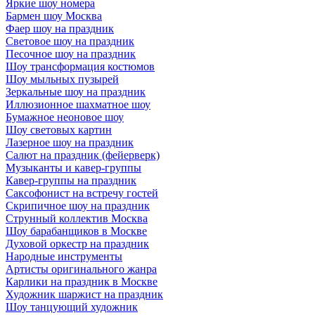
Яркие шоу номера
Бармен шоу Москва
Фаер шоу на праздник
Световое шоу на праздник
Песочное шоу на праздник
Шоу трансформация костюмов
Шоу мыльных пузырей
Зеркальные шоу на праздник
Иллюзионное шахматное шоу
Бумажное неоновое шоу
Шоу световых картин
Лазерное шоу на праздник
Салют на праздник (фейерверк)
Музыканты и кавер-группы
Кавер-группы на праздник
Саксофонист на встречу гостей
Скрипичное шоу на праздник
Струнный коллектив Москва
Шоу барабанщиков в Москве
Духовой оркестр на праздник
Народные инструменты
Артисты оригинального жанра
Карлики на праздник в Москве
Художник шаржист на праздник
Шоу танцующий художник