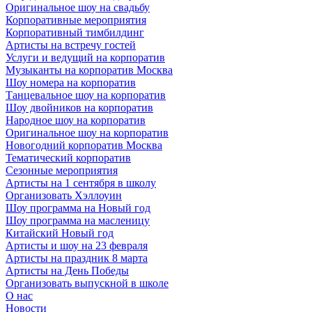
Оригинальное шоу на свадьбу
Корпоративные мероприятия
Корпоративный тимбилдинг
Артисты на встречу гостей
Услуги и ведущий на корпоратив
Музыканты на корпоратив Москва
Шоу номера на корпоратив
Танцевальное шоу на корпоратив
Шоу двойников на корпоратив
Народное шоу на корпоратив
Оригинальное шоу на корпоратив
Новогодний корпоратив Москва
Тематический корпоратив
Сезонные мероприятия
Артисты на 1 сентября в школу
Организовать Хэллоуин
Шоу программа на Новый год
Шоу программа на масленицу
Китайский Новый год
Артисты и шоу на 23 февраля
Артисты на праздник 8 марта
Артисты на День Победы
Организовать выпускной в школе
О нас
Новости