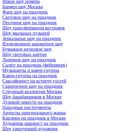
Яркие шоу номера
Бармен шоу Москва
Фаер шоу на праздник
Световое шоу на праздник
Песочное шоу на праздник
Шоу трансформация костюмов
Шоу мыльных пузырей
Зеркальные шоу на праздник
Иллюзионное шахматное шоу
Бумажное неоновое шоу
Шоу световых картин
Лазерное шоу на праздник
Салют на праздник (фейерверк)
Музыканты и кавер-группы
Кавер-группы на праздник
Саксофонист на встречу гостей
Скрипичное шоу на праздник
Струнный коллектив Москва
Шоу барабанщиков в Москве
Духовой оркестр на праздник
Народные инструменты
Артисты оригинального жанра
Карлики на праздник в Москве
Художник шаржист на праздник
Шоу танцующий художник