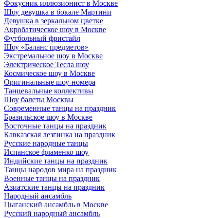
Фокусник иллюзионист в Москве
Шоу девушка в бокале Мартини
Девушка в зеркальном цветке
Акробатическое шоу в Москве
Футбольный фристайл
Шоу «Баланс предметов»
Экстремальное шоу в Москве
Электрическое Тесла шоу
Космическое шоу в Москве
Оригинальные шоу-номера
Танцевальные коллективы
Шоу балеты Москвы
Современные танцы на праздник
Бразильское шоу в Москве
Восточные танцы на праздник
Кавказская лезгинка на праздник
Русские народные танцы
Испанское фламенко шоу
Индийские танцы на праздник
Танцы народов мира на праздник
Военные танцы на праздник
Азиатские танцы на праздник
Народный ансамбль
Цыганский ансамбль в Москве
Русский народный ансамбль