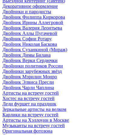
Выездной кейтеринг (catering)
Декоративное оформление
Двойники и пародисты
Двойник Филиппа Киркорова
Двойник Ирины Аллегровой
Двойник Валерия Леонтьева
Двойник Аллы Пугачевой
Двойник Софии Ротару
Двойник Николая Баскова
Двойник Суханкиной (Мираж)
Двойник Димы Билана
Двойник Верки Сердючки
Двойники политиков России
Двойники зарубежных звёзд
Двойник Мэрилин Монро
Двойник Элвиса Пресли
Двойник Чарли Чаплина
Артисты на встречу гостей
Хостес на встречу гостей
Леди фуршет на праздник
Зеркальные артисты на велком
Карлики на встречу гостей
Артисты на Хэллоуин в Москве
Музыканты на встречу гостей
Оригинальная фотозона