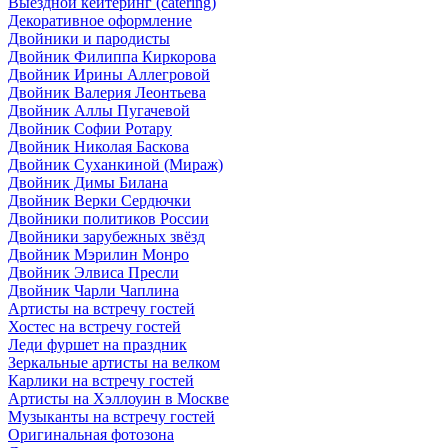
Выездной кейтеринг (catering)
Декоративное оформление
Двойники и пародисты
Двойник Филиппа Киркорова
Двойник Ирины Аллегровой
Двойник Валерия Леонтьева
Двойник Аллы Пугачевой
Двойник Софии Ротару
Двойник Николая Баскова
Двойник Суханкиной (Мираж)
Двойник Димы Билана
Двойник Верки Сердючки
Двойники политиков России
Двойники зарубежных звёзд
Двойник Мэрилин Монро
Двойник Элвиса Пресли
Двойник Чарли Чаплина
Артисты на встречу гостей
Хостес на встречу гостей
Леди фуршет на праздник
Зеркальные артисты на велком
Карлики на встречу гостей
Артисты на Хэллоуин в Москве
Музыканты на встречу гостей
Оригинальная фотозона