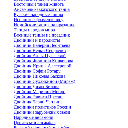
Восточный танец живота
Ансамбль кавказского танца
Русские народные танцы
Испанское фламенко шоу
Индийские танцы на праздник
Танцы народов мира
Военные танцы на праздник
Двойники и пародисты
Двойник Валерия Леонтьева
Двойник Верки Сердючки
Двойник Аллы Пугачевой
Двойник Филиппа Киркорова
Двойник Ирины Аллегровой
Двойник Софии Ротару
Двойник Николая Баскова
Двойник Суханкиной (Мираж)
Двойник Димы Билана
Двойник Мэрилин Монро
Двойник Элвиса Пресли
Двойник Чарли Чаплина
Двойники политиков России
Двойники зарубежных звёзд
Народные ансамбли
Цыганский ансамбль
Русский народный ансамбль