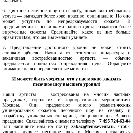
включает.
6. Цветное песочное шоу на свадьбу, новая востребованная
услуга — выглядит более ярко, красиво, оригинально. Но оно
может уступать по непредсказуемости сюжета. В
представлении с песчинками одного цвета создаются более
виртуозные сюжеты. Сравнивайте, какое из них больше
нравится Вам, что бы Вы желали увидеть.
7. Представление достойного уровня не может стоить
слишком дёшево. Начиная от стоимости аппаратуры и
заканчивая востребованностью артиста — обычно
предлагается полностью оправданная цена. Обращайте
внимание на все перечисленные моменты.
И можете быть уверены, что у нас можно заказать
песочное шоу высшего уровня!
Наши артисты — востребованы на многих частных
праздниках, городских и корпоративных мероприятиях
Москвы. Они предлагают много романтических
универсальных сюжетов песочного шоу на свадьбу и
разработку уникальных сценариев, специально для Вашего
праздника. Связывайтесь с нами по телефону
+7 495 724-63-04
или напишите нам на почту
zakaz@fenixevent.ru
, чтобы
увидеть лучшее песочное шоу в Москве, насладиться