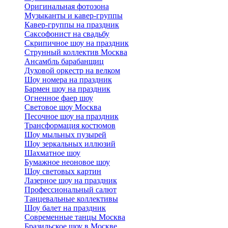
Оригинальная фотозона
Музыканты и кавер-группы
Кавер-группы на праздник
Саксофонист на свадьбу
Скрипичное шоу на праздник
Струнный коллектив Москва
Ансамбль барабанщиц
Духовой оркестр на велком
Шоу номера на праздник
Бармен шоу на праздник
Огненное фаер шоу
Световое шоу Москва
Песочное шоу на праздник
Трансформация костюмов
Шоу мыльных пузырей
Шоу зеркальных иллюзий
Шахматное шоу
Бумажное неоновое шоу
Шоу световых картин
Лазерное шоу на праздник
Профессиональный салют
Танцевальные коллективы
Шоу балет на праздник
Современные танцы Москва
Бразильское шоу в Москве