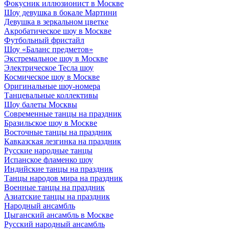
Фокусник иллюзионист в Москве
Шоу девушка в бокале Мартини
Девушка в зеркальном цветке
Акробатическое шоу в Москве
Футбольный фристайл
Шоу «Баланс предметов»
Экстремальное шоу в Москве
Электрическое Тесла шоу
Космическое шоу в Москве
Оригинальные шоу-номера
Танцевальные коллективы
Шоу балеты Москвы
Современные танцы на праздник
Бразильское шоу в Москве
Восточные танцы на праздник
Кавказская лезгинка на праздник
Русские народные танцы
Испанское фламенко шоу
Индийские танцы на праздник
Танцы народов мира на праздник
Военные танцы на праздник
Азиатские танцы на праздник
Народный ансамбль
Цыганский ансамбль в Москве
Русский народный ансамбль