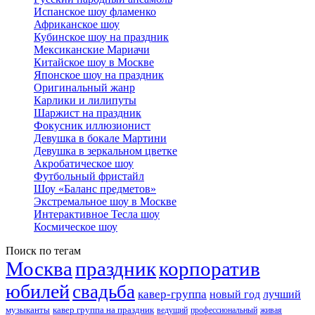
Испанское шоу фламенко
Африканское шоу
Кубинское шоу на праздник
Мексиканские Мариачи
Китайское шоу в Москве
Японское шоу на праздник
Оригинальный жанр
Карлики и лилипуты
Шаржист на праздник
Фокусник иллюзионист
Девушка в бокале Мартини
Девушка в зеркальном цветке
Акробатическое шоу
Футбольный фристайл
Шоу «Баланс предметов»
Экстремальное шоу в Москве
Интерактивное Тесла шоу
Космическое шоу
Поиск по тегам
Москва
праздник
корпоратив
юбилей
свадьба
кавер-группа
новый год
лучший
музыканты
кавер группа на праздник
ведущий
профессиональный
живая