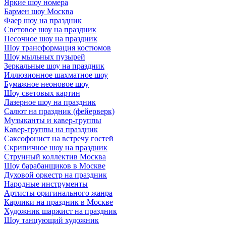
Яркие шоу номера
Бармен шоу Москва
Фаер шоу на праздник
Световое шоу на праздник
Песочное шоу на праздник
Шоу трансформация костюмов
Шоу мыльных пузырей
Зеркальные шоу на праздник
Иллюзионное шахматное шоу
Бумажное неоновое шоу
Шоу световых картин
Лазерное шоу на праздник
Салют на праздник (фейерверк)
Музыканты и кавер-группы
Кавер-группы на праздник
Саксофонист на встречу гостей
Скрипичное шоу на праздник
Струнный коллектив Москва
Шоу барабанщиков в Москве
Духовой оркестр на праздник
Народные инструменты
Артисты оригинального жанра
Карлики на праздник в Москве
Художник шаржист на праздник
Шоу танцующий художник