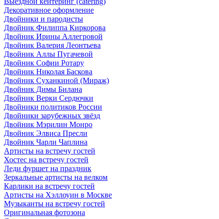
Выездной кейтеринг (catering)
Декоративное оформление
Двойники и пародисты
Двойник Филиппа Киркорова
Двойник Ирины Аллегровой
Двойник Валерия Леонтьева
Двойник Аллы Пугачевой
Двойник Софии Ротару
Двойник Николая Баскова
Двойник Суханкиной (Мираж)
Двойник Димы Билана
Двойник Верки Сердючки
Двойники политиков России
Двойники зарубежных звёзд
Двойник Мэрилин Монро
Двойник Элвиса Пресли
Двойник Чарли Чаплина
Артисты на встречу гостей
Хостес на встречу гостей
Леди фуршет на праздник
Зеркальные артисты на велком
Карлики на встречу гостей
Артисты на Хэллоуин в Москве
Музыканты на встречу гостей
Оригинальная фотозона