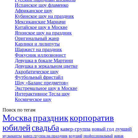
Испанское шоу фламенко
Африканское шоу
Кубинское шоу на праздник
Мексиканские Мариачи
Китайское шоу в Москве
Японское шоу на праздник
Оригинальный жанр
Карлики и лилипуты
Шаржист на праздник
Фокусник иллюзионист
Девушка в бокале Мартини
Девушка в зеркальном цветке
Акробатическое шоу
Футбольный фристайл
Шоу «Баланс предметов»
Экстремальное шоу в Москве
Интерактивное Тесла шоу
Космическое шоу
Поиск по тегам
Москва
праздник
корпоратив
юбилей
свадьба
кавер-группа
новый год
лучший
музыканты
кавер группа на праздник
ведущий
профессиональный
живая