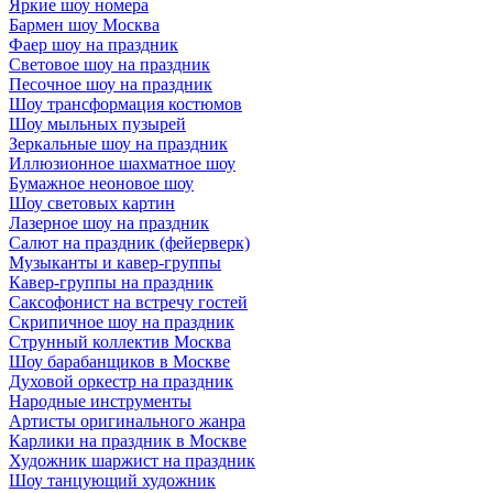
Яркие шоу номера
Бармен шоу Москва
Фаер шоу на праздник
Световое шоу на праздник
Песочное шоу на праздник
Шоу трансформация костюмов
Шоу мыльных пузырей
Зеркальные шоу на праздник
Иллюзионное шахматное шоу
Бумажное неоновое шоу
Шоу световых картин
Лазерное шоу на праздник
Салют на праздник (фейерверк)
Музыканты и кавер-группы
Кавер-группы на праздник
Саксофонист на встречу гостей
Скрипичное шоу на праздник
Струнный коллектив Москва
Шоу барабанщиков в Москве
Духовой оркестр на праздник
Народные инструменты
Артисты оригинального жанра
Карлики на праздник в Москве
Художник шаржист на праздник
Шоу танцующий художник