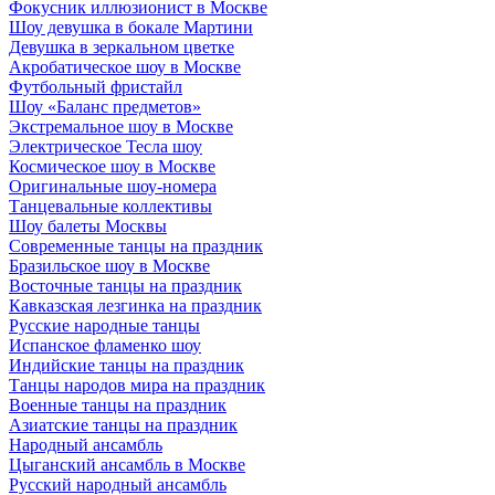
Фокусник иллюзионист в Москве
Шоу девушка в бокале Мартини
Девушка в зеркальном цветке
Акробатическое шоу в Москве
Футбольный фристайл
Шоу «Баланс предметов»
Экстремальное шоу в Москве
Электрическое Тесла шоу
Космическое шоу в Москве
Оригинальные шоу-номера
Танцевальные коллективы
Шоу балеты Москвы
Современные танцы на праздник
Бразильское шоу в Москве
Восточные танцы на праздник
Кавказская лезгинка на праздник
Русские народные танцы
Испанское фламенко шоу
Индийские танцы на праздник
Танцы народов мира на праздник
Военные танцы на праздник
Азиатские танцы на праздник
Народный ансамбль
Цыганский ансамбль в Москве
Русский народный ансамбль