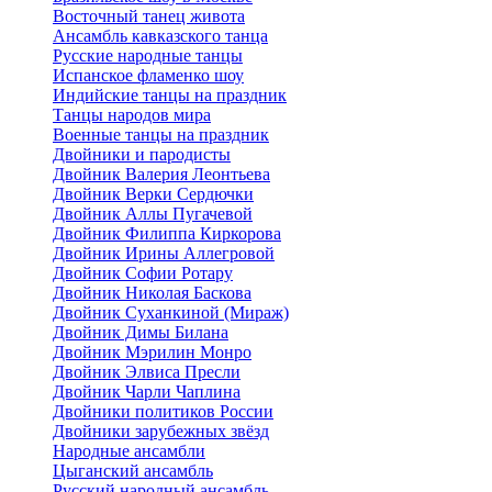
Восточный танец живота
Ансамбль кавказского танца
Русские народные танцы
Испанское фламенко шоу
Индийские танцы на праздник
Танцы народов мира
Военные танцы на праздник
Двойники и пародисты
Двойник Валерия Леонтьева
Двойник Верки Сердючки
Двойник Аллы Пугачевой
Двойник Филиппа Киркорова
Двойник Ирины Аллегровой
Двойник Софии Ротару
Двойник Николая Баскова
Двойник Суханкиной (Мираж)
Двойник Димы Билана
Двойник Мэрилин Монро
Двойник Элвиса Пресли
Двойник Чарли Чаплина
Двойники политиков России
Двойники зарубежных звёзд
Народные ансамбли
Цыганский ансамбль
Русский народный ансамбль