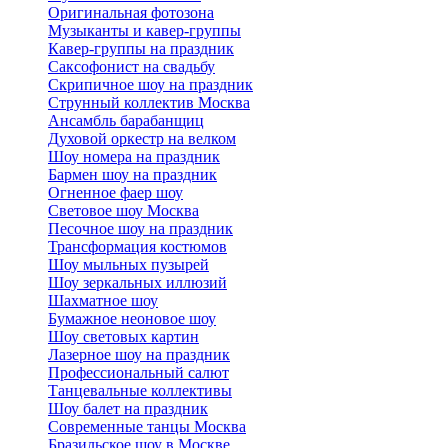
Оригинальная фотозона
Музыканты и кавер-группы
Кавер-группы на праздник
Саксофонист на свадьбу
Скрипичное шоу на праздник
Струнный коллектив Москва
Ансамбль барабанщиц
Духовой оркестр на велком
Шоу номера на праздник
Бармен шоу на праздник
Огненное фаер шоу
Световое шоу Москва
Песочное шоу на праздник
Трансформация костюмов
Шоу мыльных пузырей
Шоу зеркальных иллюзий
Шахматное шоу
Бумажное неоновое шоу
Шоу световых картин
Лазерное шоу на праздник
Профессиональный салют
Танцевальные коллективы
Шоу балет на праздник
Современные танцы Москва
Бразильское шоу в Москве