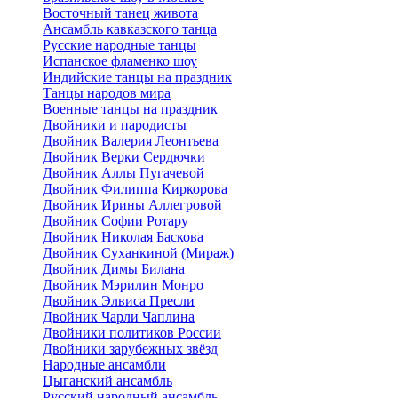
Восточный танец живота
Ансамбль кавказского танца
Русские народные танцы
Испанское фламенко шоу
Индийские танцы на праздник
Танцы народов мира
Военные танцы на праздник
Двойники и пародисты
Двойник Валерия Леонтьева
Двойник Верки Сердючки
Двойник Аллы Пугачевой
Двойник Филиппа Киркорова
Двойник Ирины Аллегровой
Двойник Софии Ротару
Двойник Николая Баскова
Двойник Суханкиной (Мираж)
Двойник Димы Билана
Двойник Мэрилин Монро
Двойник Элвиса Пресли
Двойник Чарли Чаплина
Двойники политиков России
Двойники зарубежных звёзд
Народные ансамбли
Цыганский ансамбль
Русский народный ансамбль