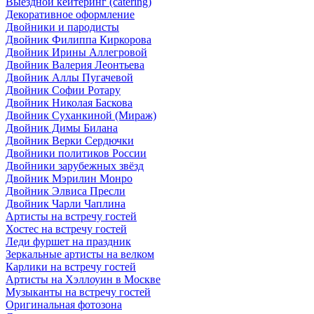
Выездной кейтеринг (catering)
Декоративное оформление
Двойники и пародисты
Двойник Филиппа Киркорова
Двойник Ирины Аллегровой
Двойник Валерия Леонтьева
Двойник Аллы Пугачевой
Двойник Софии Ротару
Двойник Николая Баскова
Двойник Суханкиной (Мираж)
Двойник Димы Билана
Двойник Верки Сердючки
Двойники политиков России
Двойники зарубежных звёзд
Двойник Мэрилин Монро
Двойник Элвиса Пресли
Двойник Чарли Чаплина
Артисты на встречу гостей
Хостес на встречу гостей
Леди фуршет на праздник
Зеркальные артисты на велком
Карлики на встречу гостей
Артисты на Хэллоуин в Москве
Музыканты на встречу гостей
Оригинальная фотозона