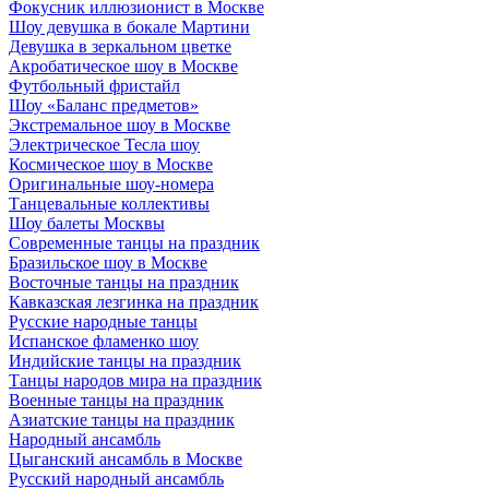
Фокусник иллюзионист в Москве
Шоу девушка в бокале Мартини
Девушка в зеркальном цветке
Акробатическое шоу в Москве
Футбольный фристайл
Шоу «Баланс предметов»
Экстремальное шоу в Москве
Электрическое Тесла шоу
Космическое шоу в Москве
Оригинальные шоу-номера
Танцевальные коллективы
Шоу балеты Москвы
Современные танцы на праздник
Бразильское шоу в Москве
Восточные танцы на праздник
Кавказская лезгинка на праздник
Русские народные танцы
Испанское фламенко шоу
Индийские танцы на праздник
Танцы народов мира на праздник
Военные танцы на праздник
Азиатские танцы на праздник
Народный ансамбль
Цыганский ансамбль в Москве
Русский народный ансамбль