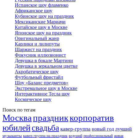
Испанское шоу фламенко
Африканское шоу
Кубинское шоу на праздник
Мексиканские Мариачи
Китайское шоу в Москве
Японское шоу на праздник
Оригинальный жанр
Карлики и лилипуты
Шаржист на праздник
Фокусник иллюзионист
Девушка в бокале Мартини
Девушка в зеркальном цветке
Акробатическое шоу
Футбольный фристайл
Шоу «Баланс предметов»
Экстремальное шоу в Москве
Интерактивное Тесла шоу
Космическое шоу
Поиск по тегам
Москва
праздник
корпоратив
юбилей
свадьба
кавер-группа
новый год
лучший
музыканты
кавер группа на праздник
ведущий
профессиональный
живая