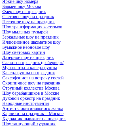
Яркие шоу номера
Бармен шоу Москва
Фаер шоу на праздник
Световое шоу на праздник
Песочное шоу на праздник
Шоу трансформация костюмов
Шоу мыльных пузырей
Зеркальные шоу на праздник
Иллюзионное шахматное шоу
Бумажное неоновое шоу
Шоу световых картин
Лазерное шоу на праздник
Салют на праздник (фейерверк)
Музыканты и кавер-группы
Кавер-группы на праздник
Саксофонист на встречу гостей
Скрипичное шоу на праздник
Струнный коллектив Москва
Шоу барабанщиков в Москве
Духовой оркестр на праздник
Народные инструменты
Артисты оригинального жанра
Карлики на праздник в Москве
Художник шаржист на праздник
Шоу танцующий художник