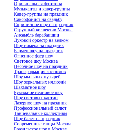
Оригинальная фотозона
Музыканты и кавер-группы
Кавер-группы на праздник
Саксофонист на свадьбу
Скрипичное шоу на праздник
Струнный коллектив Москва
Ансамбль барабанщиц
Духовой оркестр на велком
Шоу номера на праздник
Бармен шоу на праздник
Огненное фаер шоу
Световое шоу Москва
Песочное шоу на праздник
Трансформация костюмов
Шоу мыльных пузырей
Шоу зеркальных иллюзий
Шахматное шоу
Бумажное неоновое шоу
Шоу световых картин
Лазерное шоу на праздник
Профессиональный салют
Танцевальные коллективы
Шоу балет на праздник
Современные танцы Москва
Бразильское шоу в Москве