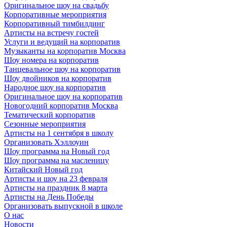
Оригинальное шоу на свадьбу
Корпоративные мероприятия
Корпоративный тимбилдинг
Артисты на встречу гостей
Услуги и ведущий на корпоратив
Музыканты на корпоратив Москва
Шоу номера на корпоратив
Танцевальное шоу на корпоратив
Шоу двойников на корпоратив
Народное шоу на корпоратив
Оригинальное шоу на корпоратив
Новогодний корпоратив Москва
Тематический корпоратив
Сезонные мероприятия
Артисты на 1 сентября в школу
Организовать Хэллоуин
Шоу программа на Новый год
Шоу программа на масленицу
Китайский Новый год
Артисты и шоу на 23 февраля
Артисты на праздник 8 марта
Артисты на День Победы
Организовать выпускной в школе
О нас
Новости