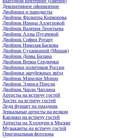
Выездной кейтеринг (catering)
Декоративное оформление
Двойники и пародисты
Двойник Филиппа Киркорова
Двойник Ирины Аллегровой
Двойник Валерия Леонтьева
Двойник Аллы Пугачевой
Двойник Софии Ротару
Двойник Николая Баскова
Двойник Суханкиной (Мираж)
Двойник Димы Билана
Двойник Верки Сердючки
Двойники политиков России
Двойники зарубежных звёзд
Двойник Мэрилин Монро
Двойник Элвиса Пресли
Двойник Чарли Чаплина
Артисты на встречу гостей
Хостес на встречу гостей
Леди фуршет на праздник
Зеркальные артисты на велком
Карлики на встречу гостей
Артисты на Хэллоуин в Москве
Музыканты на встречу гостей
Оригинальная фотозона