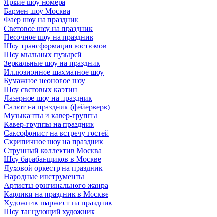
Яркие шоу номера
Бармен шоу Москва
Фаер шоу на праздник
Световое шоу на праздник
Песочное шоу на праздник
Шоу трансформация костюмов
Шоу мыльных пузырей
Зеркальные шоу на праздник
Иллюзионное шахматное шоу
Бумажное неоновое шоу
Шоу световых картин
Лазерное шоу на праздник
Салют на праздник (фейерверк)
Музыканты и кавер-группы
Кавер-группы на праздник
Саксофонист на встречу гостей
Скрипичное шоу на праздник
Струнный коллектив Москва
Шоу барабанщиков в Москве
Духовой оркестр на праздник
Народные инструменты
Артисты оригинального жанра
Карлики на праздник в Москве
Художник шаржист на праздник
Шоу танцующий художник