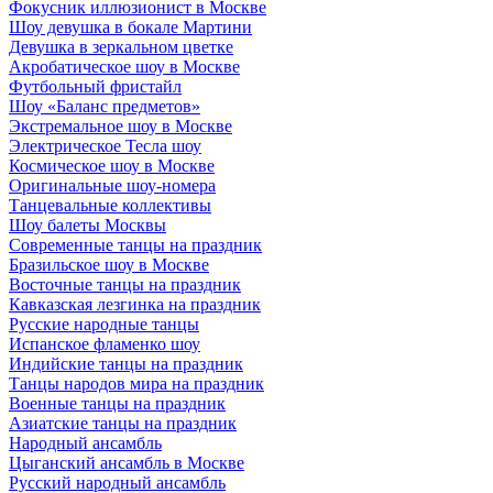
Фокусник иллюзионист в Москве
Шоу девушка в бокале Мартини
Девушка в зеркальном цветке
Акробатическое шоу в Москве
Футбольный фристайл
Шоу «Баланс предметов»
Экстремальное шоу в Москве
Электрическое Тесла шоу
Космическое шоу в Москве
Оригинальные шоу-номера
Танцевальные коллективы
Шоу балеты Москвы
Современные танцы на праздник
Бразильское шоу в Москве
Восточные танцы на праздник
Кавказская лезгинка на праздник
Русские народные танцы
Испанское фламенко шоу
Индийские танцы на праздник
Танцы народов мира на праздник
Военные танцы на праздник
Азиатские танцы на праздник
Народный ансамбль
Цыганский ансамбль в Москве
Русский народный ансамбль