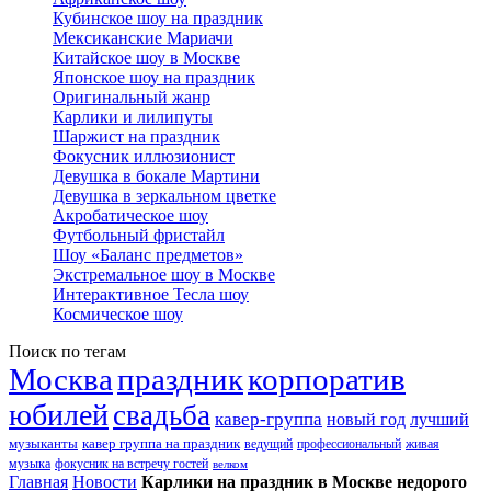
Кубинское шоу на праздник
Мексиканские Мариачи
Китайское шоу в Москве
Японское шоу на праздник
Оригинальный жанр
Карлики и лилипуты
Шаржист на праздник
Фокусник иллюзионист
Девушка в бокале Мартини
Девушка в зеркальном цветке
Акробатическое шоу
Футбольный фристайл
Шоу «Баланс предметов»
Экстремальное шоу в Москве
Интерактивное Тесла шоу
Космическое шоу
Поиск по тегам
Москва
праздник
корпоратив
юбилей
свадьба
кавер-группа
новый год
лучший
музыканты
кавер группа на праздник
ведущий
профессиональный
живая
музыка
фокусник на встречу гостей
велком
Главная
Новости
Карлики на праздник в Москве недорого