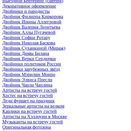
Выездной кейтеринг (catering)
Декоративное оформление
Двойники и пародисты
Двойник Филиппа Киркорова
Двойник Ирины Аллегровой
Двойник Валерия Леонтьева
Двойник Аллы Пугачевой
Двойник Софии Ротару
Двойник Николая Баскова
Двойник Суханкиной (Мираж)
Двойник Димы Билана
Двойник Верки Сердючки
Двойники политиков России
Двойники зарубежных звёзд
Двойник Мэрилин Монро
Двойник Элвиса Пресли
Двойник Чарли Чаплина
Артисты на встречу гостей
Хостес на встречу гостей
Леди фуршет на праздник
Зеркальные артисты на велком
Карлики на встречу гостей
Артисты на Хэллоуин в Москве
Музыканты на встречу гостей
Оригинальная фотозона