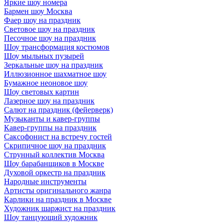
Яркие шоу номера
Бармен шоу Москва
Фаер шоу на праздник
Световое шоу на праздник
Песочное шоу на праздник
Шоу трансформация костюмов
Шоу мыльных пузырей
Зеркальные шоу на праздник
Иллюзионное шахматное шоу
Бумажное неоновое шоу
Шоу световых картин
Лазерное шоу на праздник
Салют на праздник (фейерверк)
Музыканты и кавер-группы
Кавер-группы на праздник
Саксофонист на встречу гостей
Скрипичное шоу на праздник
Струнный коллектив Москва
Шоу барабанщиков в Москве
Духовой оркестр на праздник
Народные инструменты
Артисты оригинального жанра
Карлики на праздник в Москве
Художник шаржист на праздник
Шоу танцующий художник