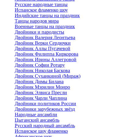
Русские народные танцы
Испанское фламенко шоу
Индийские танцы на праздник
Танцы народов мира
Военные танцы на праздник
Двойники и пародисты
Двойник Валерия Леонтьева
Двойник Верки Сердючки
Двойник Аллы Пугачевой
Двойник Филиппа Киркорова
Двойник Ирины Аллегровой
Двойник Софии Ротару
Двойник Николая Баскова
Двойник Суханкиной (Мираж)
Двойник Димы Билана
Двойник Мэрилин Монро
Двойник Элвиса Пресли
Двойник Чарли Чаплина
Двойники политиков России
Двойники зарубежных звёзд
Народные ансамбли
Цыганский ансамбль
Русский народный ансамбль
Испанское шоу фламенко
Африканское шоу