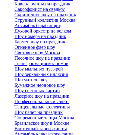
Кавер-группы на праздник
Саксофонист на свадьбу
Скрипичное шоу на праздник
Струнный коллектив Москва
Ансамбль барабанщиц
Духовой оркестр на велком
Шоу номера на праздник
Бармен шоу на праздник
Огненное фаер шоу
Световое шоу Москва
Песочное шоу на праздник
Трансформация костюмов
Шоу мыльных пузырей
Шоу зеркальных иллюзий
Шахматное шоу
Бумажное неоновое шоу
Шоу световых картин
Лазерное шоу на праздник
Профессиональный салют
Танцевальные коллективы
Шоу балет на праздник
Современные танцы Москва
Бразильское шоу в Москве
Восточный танец живота
Ансамбль кавказского танца