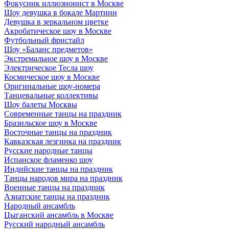
Фокусник иллюзионист в Москве
Шоу девушка в бокале Мартини
Девушка в зеркальном цветке
Акробатическое шоу в Москве
Футбольный фристайл
Шоу «Баланс предметов»
Экстремальное шоу в Москве
Электрическое Тесла шоу
Космическое шоу в Москве
Оригинальные шоу-номера
Танцевальные коллективы
Шоу балеты Москвы
Современные танцы на праздник
Бразильское шоу в Москве
Восточные танцы на праздник
Кавказская лезгинка на праздник
Русские народные танцы
Испанское фламенко шоу
Индийские танцы на праздник
Танцы народов мира на праздник
Военные танцы на праздник
Азиатские танцы на праздник
Народный ансамбль
Цыганский ансамбль в Москве
Русский народный ансамбль