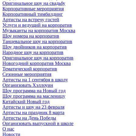
Оригинальное шоу на свадьбу
Корпоративные мероприятия
Корпоративный тимбилдинг
Артисты на встречу гостей
Услуги и ведущий на корпоратив
Музыканты на корпоратив Москва
Шоу номера на корпоратив
Танцевальное шоу на корпоратив
Шоу двойников на корпоратив
Народное шоу на корпоратив
Оригинальное шоу на корпоратив
Новогодний корпоратив Москва
Тематический корпоратив
Сезонные мероприятия
Артисты на 1 сентября в школу
Организовать Хэллоуин
Шоу программа на Новый год
Шоу программа на масленицу
Китайский Новый год
Артисты и шоу на 23 февраля
Артисты на праздник 8 марта
Артисты на День Победы
Организовать выпускной в школе
О нас
Новости