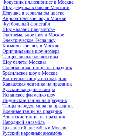
Фокусник иллюзионист в Москве
Шоу девушка в бокале Мартини
Девушка в зеркальном цветке
Акробатическое шоу в Москве
Футбольный фристайл
Шоу «Баланс предметов»
Экстремальное шоу в Москве
Электрическое Тесла шоу
Космическое шоу в Москве
Оригинальные шоу-номера
Танцевальные коллективы
Шоу балеты Москвы
Современные танцы на праздник
Бразильское шоу в Москве
Восточные танцы на праздник
Кавказская лезгинка на праздник
Русские народные танцы
Испанское фламенко шоу
Индийские танцы на праздник
Танцы народов мира на праздник
Военные танцы на праздник
Азиатские танцы на праздник
Народный ансамбль
Цыганский ансамбль в Москве
Русский народный ансамбль