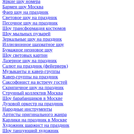
Яркие шоу номера
Бармен шоу Москва
Фаер шоу на праздник
Световое шоу на праздник
Песочное шоу на праздник
Шоу трансформация костюмов
Шоу мыльных пузырей
Зеркальные шоу на праздник
Иллюзионное шахматное шоу
Бумажное неоновое шоу
Шоу световых картин
Лазерное шоу на праздник
Салют на праздник (фейерверк)
Музыканты и кавер-группы
Кавер-группы на праздник
Саксофонист на встречу гостей
Скрипичное шоу на праздник
Струнный коллектив Москва
Шоу барабанщиков в Москве
Духовой оркестр на праздник
Народные инструменты
Артисты оригинального жанра
Карлики на праздник в Москве
Художник шаржист на праздник
Шоу танцующий художник