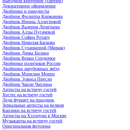
Выездной кейтеринг (catering)
Декоративное оформление
Двойники и пародисты
Двойник Филиппа Киркорова
Двойник Ирины Аллегровой
Двойник Валерия Леонтьева
Двойник Аллы Пугачевой
Двойник Софии Ротару
Двойник Николая Баскова
Двойник Суханкиной (Мираж)
Двойник Димы Билана
Двойник Верки Сердючки
Двойники политиков России
Двойники зарубежных звёзд
Двойник Мэрилин Монро
Двойник Элвиса Пресли
Двойник Чарли Чаплина
Артисты на встречу гостей
Хостес на встречу гостей
Леди фуршет на праздник
Зеркальные артисты на велком
Карлики на встречу гостей
Артисты на Хэллоуин в Москве
Музыканты на встречу гостей
Оригинальная фотозона