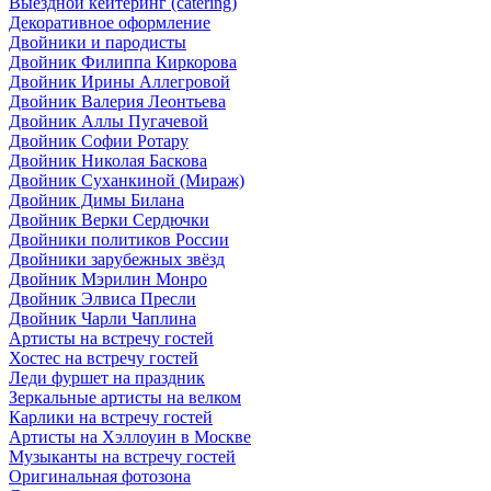
Выездной кейтеринг (catering)
Декоративное оформление
Двойники и пародисты
Двойник Филиппа Киркорова
Двойник Ирины Аллегровой
Двойник Валерия Леонтьева
Двойник Аллы Пугачевой
Двойник Софии Ротару
Двойник Николая Баскова
Двойник Суханкиной (Мираж)
Двойник Димы Билана
Двойник Верки Сердючки
Двойники политиков России
Двойники зарубежных звёзд
Двойник Мэрилин Монро
Двойник Элвиса Пресли
Двойник Чарли Чаплина
Артисты на встречу гостей
Хостес на встречу гостей
Леди фуршет на праздник
Зеркальные артисты на велком
Карлики на встречу гостей
Артисты на Хэллоуин в Москве
Музыканты на встречу гостей
Оригинальная фотозона