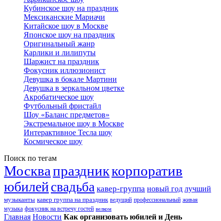
Кубинское шоу на праздник
Мексиканские Мариачи
Китайское шоу в Москве
Японское шоу на праздник
Оригинальный жанр
Карлики и лилипуты
Шаржист на праздник
Фокусник иллюзионист
Девушка в бокале Мартини
Девушка в зеркальном цветке
Акробатическое шоу
Футбольный фристайл
Шоу «Баланс предметов»
Экстремальное шоу в Москве
Интерактивное Тесла шоу
Космическое шоу
Поиск по тегам
Москва
праздник
корпоратив
юбилей
свадьба
кавер-группа
новый год
лучший
музыканты
кавер группа на праздник
ведущий
профессиональный
живая
музыка
фокусник на встречу гостей
велком
Главная
Новости
Как организовать юбилей и День