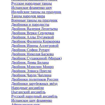
Русские народные танцы
Испанское фламенко шоу
Индийские танцы на праздник
Танцы народов мира
Военные танцы на праздник
Двойники и пародисты
Двойник Валерия Леонтьева
Двойник Верки Сердючки
Двойник Аллы Пугачевой
Двойник Филиппа Киркорова
Двойник Ирины Аллегровой
Двойник Софии Ротару
Двойник Николая Баскова
Двойник Суханкиной (Мираж)
Двойник Димы Билана
Двойник Мэрилин Монро
Двойник Элвиса Пресли
Двойник Чарли Чаплина
Двойники политиков России
Двойники зарубежных звёзд
Народные ансамбли
Цыганский ансамбль
Русский народный ансамбль
Испанское шоу фламенко
Африканское шоу