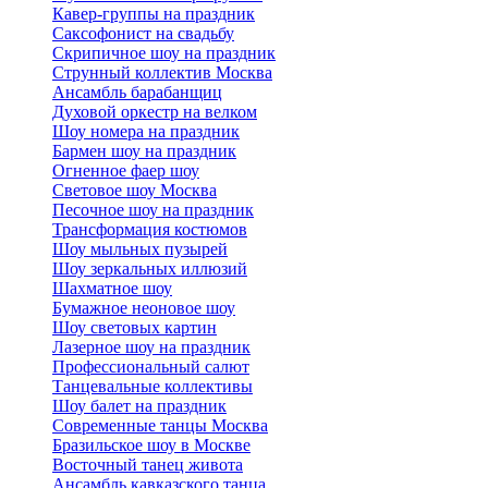
Кавер-группы на праздник
Саксофонист на свадьбу
Скрипичное шоу на праздник
Струнный коллектив Москва
Ансамбль барабанщиц
Духовой оркестр на велком
Шоу номера на праздник
Бармен шоу на праздник
Огненное фаер шоу
Световое шоу Москва
Песочное шоу на праздник
Трансформация костюмов
Шоу мыльных пузырей
Шоу зеркальных иллюзий
Шахматное шоу
Бумажное неоновое шоу
Шоу световых картин
Лазерное шоу на праздник
Профессиональный салют
Танцевальные коллективы
Шоу балет на праздник
Современные танцы Москва
Бразильское шоу в Москве
Восточный танец живота
Ансамбль кавказского танца