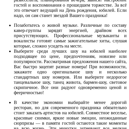
гостей и воспоминания о прошедшем торжестве. За всё
это отвечает ведущий на День рождения, юбилей. Если
надо, он сам станет звездой Вашего праздника!
Позаботьтесь о живой музыке. Различные по составу
кавер-группы зарядят энергией, драйвом всех
присутствующих. Профессиональные музыканты и
вокалисты готовят самые зажигательные хиты, слушая
которые, сложно усидеть на месте.
Выберите среди лучших шоу на юбилей наиболее
подходящее по цене, предпочтениям, новизне или
популярности. Рассматривая предложения нашего сайта,
Вас быстро зацепят разные номера! При возможности,
закажите одно оригинальное шоу и несколько
стандартных шоу номеров. Или выберите недорогое
танцевальное шоу, танец живота, бармен-шоу, световое
скрипичное. Все они радуют одновременно ценой и
фееричностью!
В качестве экономии выбирайте менее дорогой
ресторан, но для современного праздника обязательно
стоит заказать артистов на юбилей. Совместное веселье,
красивые снимки, яркие новые эмоции, неожиданные
сюрпризы — в памяти гостей остаются такие моменты
на всю жизнь. Эти минутки затмевают все мелкие