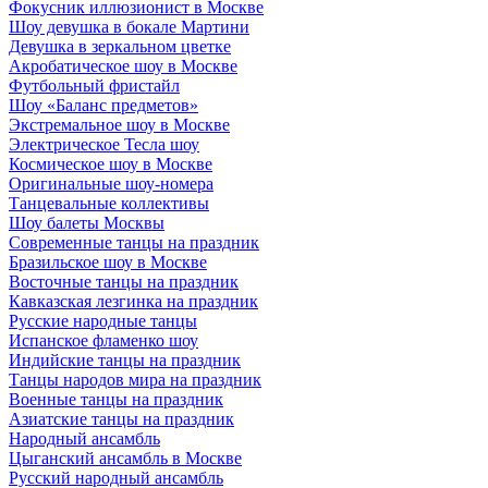
Фокусник иллюзионист в Москве
Шоу девушка в бокале Мартини
Девушка в зеркальном цветке
Акробатическое шоу в Москве
Футбольный фристайл
Шоу «Баланс предметов»
Экстремальное шоу в Москве
Электрическое Тесла шоу
Космическое шоу в Москве
Оригинальные шоу-номера
Танцевальные коллективы
Шоу балеты Москвы
Современные танцы на праздник
Бразильское шоу в Москве
Восточные танцы на праздник
Кавказская лезгинка на праздник
Русские народные танцы
Испанское фламенко шоу
Индийские танцы на праздник
Танцы народов мира на праздник
Военные танцы на праздник
Азиатские танцы на праздник
Народный ансамбль
Цыганский ансамбль в Москве
Русский народный ансамбль