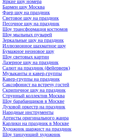
Яркие шоу номера
Бармен шоу Москва
Фаер шоу на праздник
Световое шоу на праздник
Песочное шоу на праздник
Шоу трансформация костюмов
Шоу мыльных пузырей
Зеркальные шоу на праздник
Иллюзионное шахматное шоу
Бумажное неоновое шоу
Шоу световых картин
Лазерное шоу на праздник
Салют на праздник (фейерверк)
Музыканты и кавер-группы
Кавер-группы на праздник
Саксофонист на встречу гостей
Скрипичное шоу на праздник
Струнный коллектив Москва
Шоу барабанщиков в Москве
Духовой оркестр на праздник
Народные инструменты
Артисты оригинального жанра
Карлики на праздник в Москве
Художник шаржист на праздник
Шоу танцующий художник