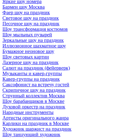
Яркие шоу номера
Бармен шоу Москва
Фаер шоу на праздник
Световое шоу на праздник
Песочное шоу на праздник
Шоу трансформация костюмов
Шоу мыльных пузырей
Зеркальные шоу на праздник
Иллюзионное шахматное шоу
Бумажное неоновое шоу
Шоу световых картин
Лазерное шоу на праздник
Салют на праздник (фейерверк)
Музыканты и кавер-группы
Кавер-группы на праздник
Саксофонист на встречу гостей
Скрипичное шоу на праздник
Струнный коллектив Москва
Шоу барабанщиков в Москве
Духовой оркестр на праздник
Народные инструменты
Артисты оригинального жанра
Карлики на праздник в Москве
Художник шаржист на праздник
Шоу танцующий художник