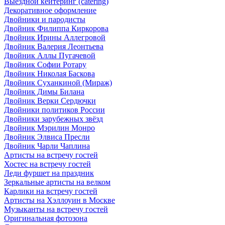
Выездной кейтеринг (catering)
Декоративное оформление
Двойники и пародисты
Двойник Филиппа Киркорова
Двойник Ирины Аллегровой
Двойник Валерия Леонтьева
Двойник Аллы Пугачевой
Двойник Софии Ротару
Двойник Николая Баскова
Двойник Суханкиной (Мираж)
Двойник Димы Билана
Двойник Верки Сердючки
Двойники политиков России
Двойники зарубежных звёзд
Двойник Мэрилин Монро
Двойник Элвиса Пресли
Двойник Чарли Чаплина
Артисты на встречу гостей
Хостес на встречу гостей
Леди фуршет на праздник
Зеркальные артисты на велком
Карлики на встречу гостей
Артисты на Хэллоуин в Москве
Музыканты на встречу гостей
Оригинальная фотозона