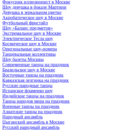
Фокусник иллюзионист в Москве
Шоу девушка в бокале Мартини
Девушка в зеркальном цветке
Акробатическое шоу в Москве
Футбольный фристайл
Шоу «Баланс предметов»
Экстремальное шоу в Москве
Электрическое Тесла шоу
Космическое шоу в Москве
Оригинальные шоу-номера
Танцевальные коллективы
Шоу балеты Москвы
Современные танцы на праздник
Бразильское шоу в Москве
Восточные танцы на праздник
Кавказская лезгинка на праздник
Русские народные танцы
Испанское фламенко шоу
Индийские танцы на праздник
Танцы народов мира на праздник
Военные танцы на праздник
Азиатские танцы на праздник
Народный ансамбль
Цыганский ансамбль в Москве
Русский народный ансамбль