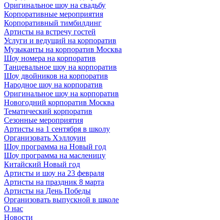
Оригинальное шоу на свадьбу
Корпоративные мероприятия
Корпоративный тимбилдинг
Артисты на встречу гостей
Услуги и ведущий на корпоратив
Музыканты на корпоратив Москва
Шоу номера на корпоратив
Танцевальное шоу на корпоратив
Шоу двойников на корпоратив
Народное шоу на корпоратив
Оригинальное шоу на корпоратив
Новогодний корпоратив Москва
Тематический корпоратив
Сезонные мероприятия
Артисты на 1 сентября в школу
Организовать Хэллоуин
Шоу программа на Новый год
Шоу программа на масленицу
Китайский Новый год
Артисты и шоу на 23 февраля
Артисты на праздник 8 марта
Артисты на День Победы
Организовать выпускной в школе
О нас
Новости