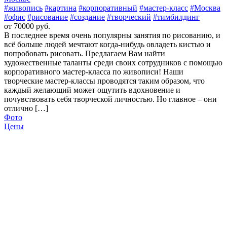
#живопись
#картина
#корпоративный
#мастер-класс
#Москва
#офис
#рисование
#создание
#творческий
#тимбилдинг
от 70000 руб.
В последнее время очень популярны занятия по рисованию, и
всё больше людей мечтают когда-нибудь овладеть кистью и
попробовать рисовать. Предлагаем Вам найти
художественные таланты среди своих сотрудников с помощью
корпоративного мастер-класса по живописи! Наши
творческие мастер-классы проводятся таким образом, что
каждый желающий может ощутить вдохновение и
почувствовать себя творческой личностью. Но главное – они
отлично […]
Фото
Цены