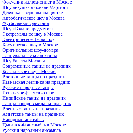
Фокусник иллюзионист в Москве
Шоу девушка в бокале Мартини
Девушка в зеркальном цветке
Акробатическое шоу в Москве
Футбольный фристайл
Шоу «Баланс предметов»
Экстремальное шоу в Москве
Электрическое Тесла шоу
Космическое шоу в Москве
Оригинальные шоу-номера
Танцевальные коллективы
Шоу балеты Москвы
Современные танцы на праздник
Бразильское шоу в Москве
Восточные танцы на праздник
Кавказская лезгинка на праздник
Русские народные танцы
Испанское фламенко шоу
Индийские танцы на праздник
Танцы народов мира на праздник
Военные танцы на праздник
Азиатские танцы на праздник
Народный ансамбль
Цыганский ансамбль в Москве
Русский народный ансамбль