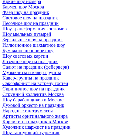
Яркие шоу номера
Бармен шоу Москва
Фаер шоу на праздник
Световое шоу на праздник
Песочное шоу на праздник
Шоу трансформация костюмов
Шоу мыльных пузырей
Зеркальные шоу на праздник
Иллюзионное шахматное шоу
Бумажное неоновое шоу
Шоу световых картин
Лазерное шоу на праздник
Салют на праздник (фейерверк)
Музыканты и кавер-группы
Кавер-группы на праздник
Саксофонист на встречу гостей
Скрипичное шоу на праздник
Струнный коллектив Москва
Шоу барабанщиков в Москве
Духовой оркестр на праздник
Народные инструменты
Артисты оригинального жанра
Карлики на праздник в Москве
Художник шаржист на праздник
Шоу танцующий художник