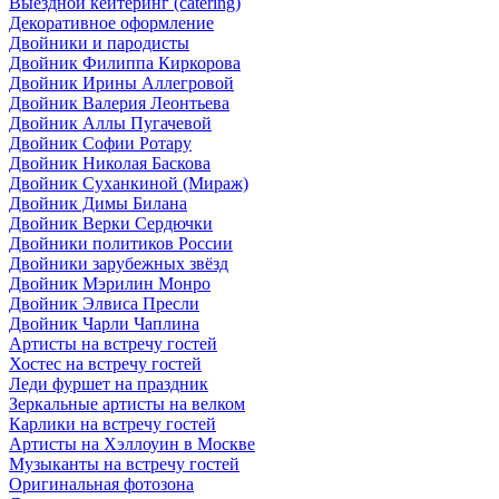
Выездной кейтеринг (catering)
Декоративное оформление
Двойники и пародисты
Двойник Филиппа Киркорова
Двойник Ирины Аллегровой
Двойник Валерия Леонтьева
Двойник Аллы Пугачевой
Двойник Софии Ротару
Двойник Николая Баскова
Двойник Суханкиной (Мираж)
Двойник Димы Билана
Двойник Верки Сердючки
Двойники политиков России
Двойники зарубежных звёзд
Двойник Мэрилин Монро
Двойник Элвиса Пресли
Двойник Чарли Чаплина
Артисты на встречу гостей
Хостес на встречу гостей
Леди фуршет на праздник
Зеркальные артисты на велком
Карлики на встречу гостей
Артисты на Хэллоуин в Москве
Музыканты на встречу гостей
Оригинальная фотозона