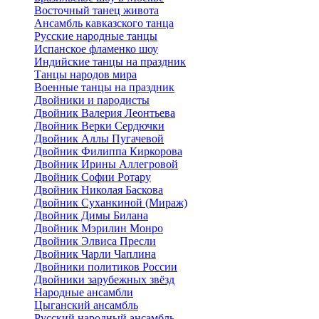
Восточный танец живота
Ансамбль кавказского танца
Русские народные танцы
Испанское фламенко шоу
Индийские танцы на праздник
Танцы народов мира
Военные танцы на праздник
Двойники и пародисты
Двойник Валерия Леонтьева
Двойник Верки Сердючки
Двойник Аллы Пугачевой
Двойник Филиппа Киркорова
Двойник Ирины Аллегровой
Двойник Софии Ротару
Двойник Николая Баскова
Двойник Суханкиной (Мираж)
Двойник Димы Билана
Двойник Мэрилин Монро
Двойник Элвиса Пресли
Двойник Чарли Чаплина
Двойники политиков России
Двойники зарубежных звёзд
Народные ансамбли
Цыганский ансамбль
Русский народный ансамбль