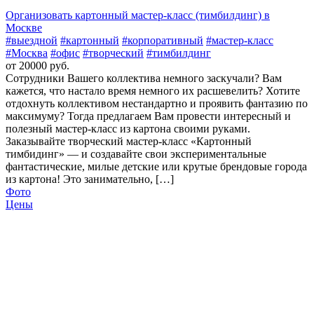
Организовать картонный мастер-класс (тимбилдинг) в
Москве
#выездной
#картонный
#корпоративный
#мастер-класс
#Москва
#офис
#творческий
#тимбилдинг
от 20000 руб.
Сотрудники Вашего коллектива немного заскучали? Вам
кажется, что настало время немного их расшевелить? Хотите
отдохнуть коллективом нестандартно и проявить фантазию по
максимуму? Тогда предлагаем Вам провести интересный и
полезный мастер-класс из картона своими руками.
Заказывайте творческий мастер-класс «Картонный
тимбидинг» — и создавайте свои экспериментальные
фантастические, милые детские или крутые брендовые города
из картона! Это занимательно, […]
Фото
Цены