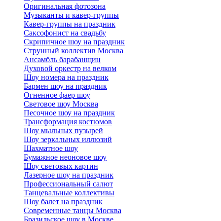
Оригинальная фотозона
Музыканты и кавер-группы
Кавер-группы на праздник
Саксофонист на свадьбу
Скрипичное шоу на праздник
Струнный коллектив Москва
Ансамбль барабанщиц
Духовой оркестр на велком
Шоу номера на праздник
Бармен шоу на праздник
Огненное фаер шоу
Световое шоу Москва
Песочное шоу на праздник
Трансформация костюмов
Шоу мыльных пузырей
Шоу зеркальных иллюзий
Шахматное шоу
Бумажное неоновое шоу
Шоу световых картин
Лазерное шоу на праздник
Профессиональный салют
Танцевальные коллективы
Шоу балет на праздник
Современные танцы Москва
Бразильское шоу в Москве