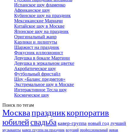
Испанское шоу фламенко
Африканское шоу
Кубинское шоу на праздник
Мексиканские Мариачи
Китайское шоу в Москве
Японское шоу на праздник
Оригинальный жанр
Карлики и лилипуты
Шаржист на праздник
Фокусник иллюзионист
Девушка в бокале Мартини
Девушка в зеркальном цветке
Акробатическое шоу
Футбольный фристайл
Шоу «Баланс предметов»
Экстремальное шоу в Москве
Интерактивное Тесла шоу
Космическое шоу
Поиск по тегам
Москва
праздник
корпоратив
юбилей
свадьба
кавер-группа
новый год
лучший
музыканты
кавер группа на праздник
ведущий
профессиональный
живая