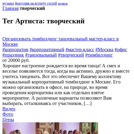
музыка
фокусник на встречу гостей
велком
Главная
творческий
Тег Артиста:
творческий
Организовать тимбилдинг танцевальный мастер-класс в
Москве
#корпоратив
#корпоративный
#мастер-класс
#Москва
#офис
#праздник
#танцевальный
#творческий
#тимбилдинг
от 20000 руб.
Хорошее настроение рождается во время танца! А смех и
веселье появляются тогда, когда вы активно, дружно и вместе
учитесь танцевать. Все это обеспечит Вашему коллективу
музыкальный корпоративный тимбилдинг в Москве. Его
можно организовать в офисе, на природе, во время
проведения корпоратива или как отдельно взятое
мероприятие. А различные варианты позволяют Вам
выбирать, отталкиваясь от участников, […]
Видео
Фото
Цены