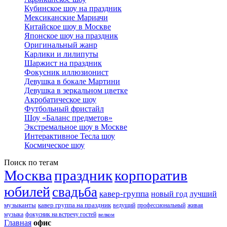
Кубинское шоу на праздник
Мексиканские Мариачи
Китайское шоу в Москве
Японское шоу на праздник
Оригинальный жанр
Карлики и лилипуты
Шаржист на праздник
Фокусник иллюзионист
Девушка в бокале Мартини
Девушка в зеркальном цветке
Акробатическое шоу
Футбольный фристайл
Шоу «Баланс предметов»
Экстремальное шоу в Москве
Интерактивное Тесла шоу
Космическое шоу
Поиск по тегам
Москва
праздник
корпоратив
юбилей
свадьба
кавер-группа
новый год
лучший
музыканты
кавер группа на праздник
ведущий
профессиональный
живая
музыка
фокусник на встречу гостей
велком
Главная
офис