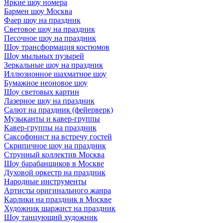
Яркие шоу номера
Бармен шоу Москва
Фаер шоу на праздник
Световое шоу на праздник
Песочное шоу на праздник
Шоу трансформация костюмов
Шоу мыльных пузырей
Зеркальные шоу на праздник
Иллюзионное шахматное шоу
Бумажное неоновое шоу
Шоу световых картин
Лазерное шоу на праздник
Салют на праздник (фейерверк)
Музыканты и кавер-группы
Кавер-группы на праздник
Саксофонист на встречу гостей
Скрипичное шоу на праздник
Струнный коллектив Москва
Шоу барабанщиков в Москве
Духовой оркестр на праздник
Народные инструменты
Артисты оригинального жанра
Карлики на праздник в Москве
Художник шаржист на праздник
Шоу танцующий художник