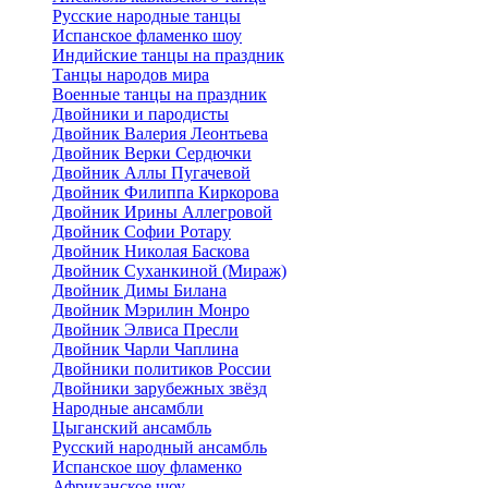
Русские народные танцы
Испанское фламенко шоу
Индийские танцы на праздник
Танцы народов мира
Военные танцы на праздник
Двойники и пародисты
Двойник Валерия Леонтьева
Двойник Верки Сердючки
Двойник Аллы Пугачевой
Двойник Филиппа Киркорова
Двойник Ирины Аллегровой
Двойник Софии Ротару
Двойник Николая Баскова
Двойник Суханкиной (Мираж)
Двойник Димы Билана
Двойник Мэрилин Монро
Двойник Элвиса Пресли
Двойник Чарли Чаплина
Двойники политиков России
Двойники зарубежных звёзд
Народные ансамбли
Цыганский ансамбль
Русский народный ансамбль
Испанское шоу фламенко
Африканское шоу