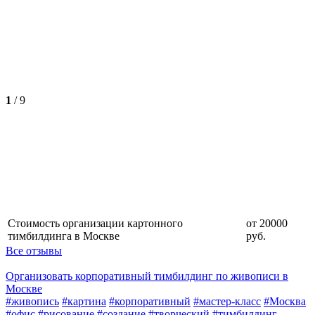
1
/
9
Стоимость организации картонного
от 20000
тимбилдинга в Москве
руб.
Все отзывы
Организовать корпоративный тимбилдинг по живописи в
Москве
#живопись
#картина
#корпоративный
#мастер-класс
#Москва
#офис
#рисование
#создание
#творческий
#тимбилдинг