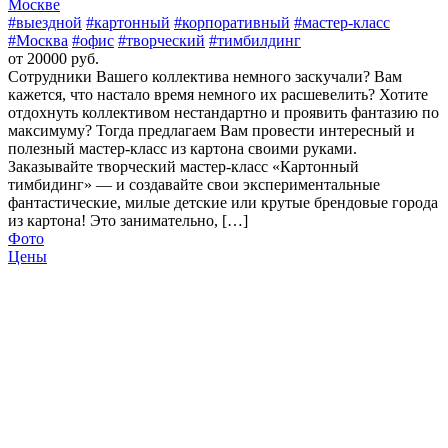
Москве
#выездной
#картонный
#корпоративный
#мастер-класс
#Москва
#офис
#творческий
#тимбилдинг
от 20000 руб.
Сотрудники Вашего коллектива немного заскучали? Вам
кажется, что настало время немного их расшевелить? Хотите
отдохнуть коллективом нестандартно и проявить фантазию по
максимуму? Тогда предлагаем Вам провести интересный и
полезный мастер-класс из картона своими руками.
Заказывайте творческий мастер-класс «Картонный
тимбидинг» — и создавайте свои экспериментальные
фантастические, милые детские или крутые брендовые города
из картона! Это занимательно, […]
Фото
Цены