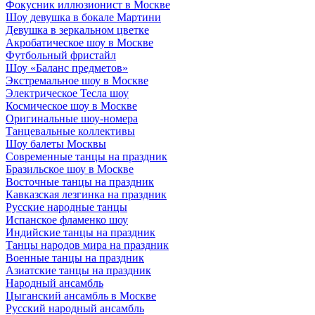
Фокусник иллюзионист в Москве
Шоу девушка в бокале Мартини
Девушка в зеркальном цветке
Акробатическое шоу в Москве
Футбольный фристайл
Шоу «Баланс предметов»
Экстремальное шоу в Москве
Электрическое Тесла шоу
Космическое шоу в Москве
Оригинальные шоу-номера
Танцевальные коллективы
Шоу балеты Москвы
Современные танцы на праздник
Бразильское шоу в Москве
Восточные танцы на праздник
Кавказская лезгинка на праздник
Русские народные танцы
Испанское фламенко шоу
Индийские танцы на праздник
Танцы народов мира на праздник
Военные танцы на праздник
Азиатские танцы на праздник
Народный ансамбль
Цыганский ансамбль в Москве
Русский народный ансамбль