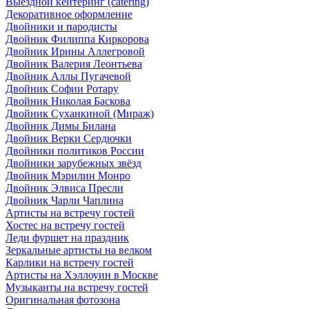
Выездной кейтеринг (catering)
Декоративное оформление
Двойники и пародисты
Двойник Филиппа Киркорова
Двойник Ирины Аллегровой
Двойник Валерия Леонтьева
Двойник Аллы Пугачевой
Двойник Софии Ротару
Двойник Николая Баскова
Двойник Суханкиной (Мираж)
Двойник Димы Билана
Двойник Верки Сердючки
Двойники политиков России
Двойники зарубежных звёзд
Двойник Мэрилин Монро
Двойник Элвиса Пресли
Двойник Чарли Чаплина
Артисты на встречу гостей
Хостес на встречу гостей
Леди фуршет на праздник
Зеркальные артисты на велком
Карлики на встречу гостей
Артисты на Хэллоуин в Москве
Музыканты на встречу гостей
Оригинальная фотозона