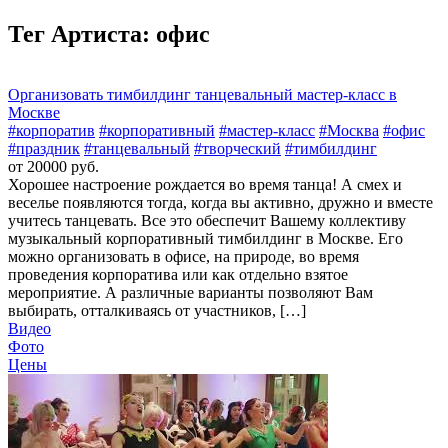
Тег Артиста:
офис
Организовать тимбилдинг танцевальный мастер-класс в
Москве
#корпоратив
#корпоративный
#мастер-класс
#Москва
#офис
#праздник
#танцевальный
#творческий
#тимбилдинг
от 20000 руб.
Хорошее настроение рождается во время танца! А смех и
веселье появляются тогда, когда вы активно, дружно и вместе
учитесь танцевать. Все это обеспечит Вашему коллективу
музыкальный корпоративный тимбилдинг в Москве. Его
можно организовать в офисе, на природе, во время
проведения корпоратива или как отдельно взятое
мероприятие. А различные варианты позволяют Вам
выбирать, отталкиваясь от участников, […]
Видео
Фото
Цены