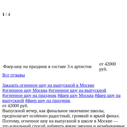
1
/
4
от 42000
Фаер-шоу на праздник в составе 3-х артистов
руб.
Все отзывы
Заказать огненное шоу на выпускной в Москве
#огненное шоу Москва
#огненное шоу на выпускной
#огненное шоу на праздник
#фаер шоу Москва
#фаер шоу на
выпускной
#фаер шоу на праздник
от 42000 руб.
Выпускной вечер, как финальное окончание школы,
предполагает особенно радостный, громкий и яркий финал.
Поэтому, огненное шоу на выпускной в школе в Москве —
это идеальный способ добавить яркие эмоции и незабываемые