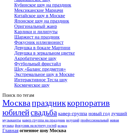
Кубинское шоу на праздник
Мексиканские Мариачи
Китайское шоу в Москве
Японское шоу на праздник
Оригинальный жанр
Карлики и лилипуты
Шаржист на праздник
Фокусник иллюзионист
Девушка в бокале Мартини
Девушка в зеркальном цветке
Акробатическое шоу
Футбольный фристайл
Шоу «Баланс предметов»
Экстремальное шоу в Москве
Интерактивное Тесла шоу
Космическое шоу
Поиск по тегам
Москва
праздник
корпоратив
юбилей
свадьба
кавер-группа
новый год
лучший
музыканты
кавер группа на праздник
ведущий
профессиональный
живая
музыка
фокусник на встречу гостей
велком
Главная
огненное шоу Москва