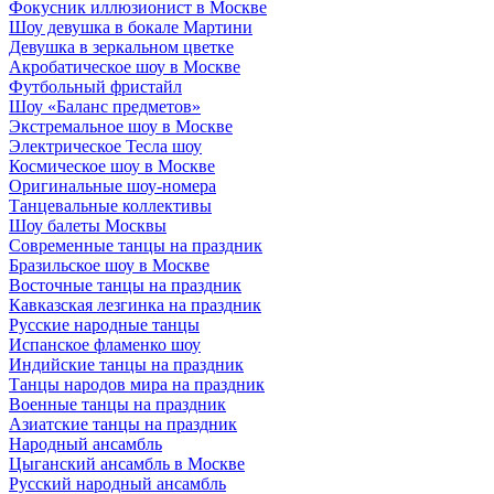
Фокусник иллюзионист в Москве
Шоу девушка в бокале Мартини
Девушка в зеркальном цветке
Акробатическое шоу в Москве
Футбольный фристайл
Шоу «Баланс предметов»
Экстремальное шоу в Москве
Электрическое Тесла шоу
Космическое шоу в Москве
Оригинальные шоу-номера
Танцевальные коллективы
Шоу балеты Москвы
Современные танцы на праздник
Бразильское шоу в Москве
Восточные танцы на праздник
Кавказская лезгинка на праздник
Русские народные танцы
Испанское фламенко шоу
Индийские танцы на праздник
Танцы народов мира на праздник
Военные танцы на праздник
Азиатские танцы на праздник
Народный ансамбль
Цыганский ансамбль в Москве
Русский народный ансамбль