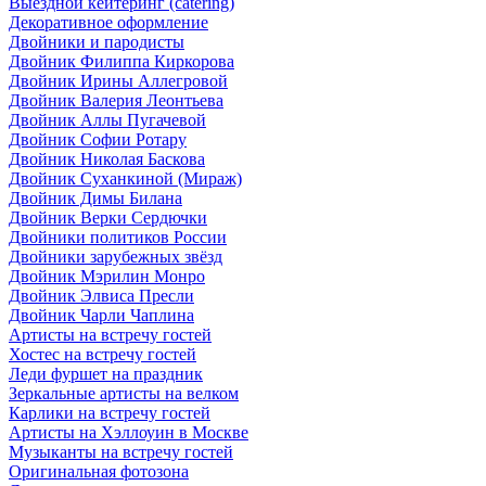
Выездной кейтеринг (catering)
Декоративное оформление
Двойники и пародисты
Двойник Филиппа Киркорова
Двойник Ирины Аллегровой
Двойник Валерия Леонтьева
Двойник Аллы Пугачевой
Двойник Софии Ротару
Двойник Николая Баскова
Двойник Суханкиной (Мираж)
Двойник Димы Билана
Двойник Верки Сердючки
Двойники политиков России
Двойники зарубежных звёзд
Двойник Мэрилин Монро
Двойник Элвиса Пресли
Двойник Чарли Чаплина
Артисты на встречу гостей
Хостес на встречу гостей
Леди фуршет на праздник
Зеркальные артисты на велком
Карлики на встречу гостей
Артисты на Хэллоуин в Москве
Музыканты на встречу гостей
Оригинальная фотозона