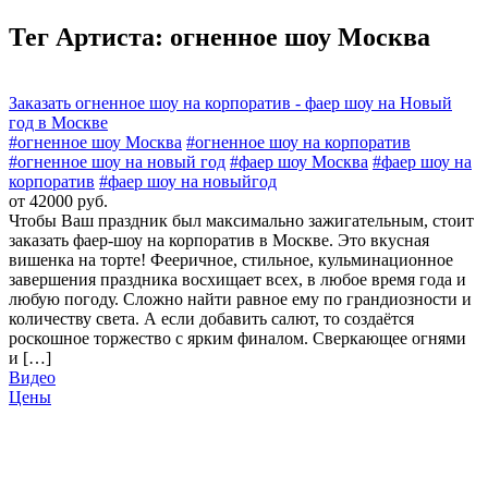
Тег Артиста:
огненное шоу Москва
Заказать огненное шоу на корпоратив - фаер шоу на Новый
год в Москве
#огненное шоу Москва
#огненное шоу на корпоратив
#огненное шоу на новый год
#фаер шоу Москва
#фаер шоу на
корпоратив
#фаер шоу на новыйгод
от 42000 руб.
Чтобы Ваш праздник был максимально зажигательным, стоит
заказать фаер-шоу на корпоратив в Москве. Это вкусная
вишенка на торте! Фееричное, стильное, кульминационное
завершения праздника восхищает всех, в любое время года и
любую погоду. Сложно найти равное ему по грандиозности и
количеству света. А если добавить салют, то создаётся
роскошное торжество с ярким финалом. Сверкающее огнями
и […]
Видео
Цены