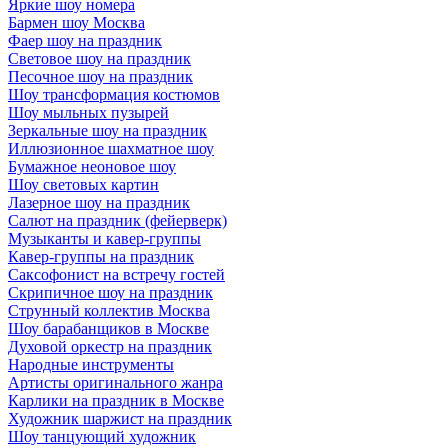
Яркие шоу номера
Бармен шоу Москва
Фаер шоу на праздник
Световое шоу на праздник
Песочное шоу на праздник
Шоу трансформация костюмов
Шоу мыльных пузырей
Зеркальные шоу на праздник
Иллюзионное шахматное шоу
Бумажное неоновое шоу
Шоу световых картин
Лазерное шоу на праздник
Салют на праздник (фейерверк)
Музыканты и кавер-группы
Кавер-группы на праздник
Саксофонист на встречу гостей
Скрипичное шоу на праздник
Струнный коллектив Москва
Шоу барабанщиков в Москве
Духовой оркестр на праздник
Народные инструменты
Артисты оригинального жанра
Карлики на праздник в Москве
Художник шаржист на праздник
Шоу танцующий художник