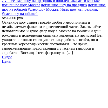
Лучшее фаер шоу на праздник и юбилей заказать в Москве
#огненное шоу Москва
#огненное шоу на праздник
#огненное
шоу на юбилей
#фаер шоу Москва
#фаер шоу на праздник
#фаер шоу на юбилей
от 42000 руб.
Огненное шоу станет гвоздём любого мероприятия и
незабываемым финалом торжественной части. Заказывайте
неповторимое и яркое фаер шоу в Москве на юбилей и день
рождения в исполнении опытных знаменитых артистов! Вы
увидите не только сложную технику работы с огнём, но и
красивые хореографические постановки. Это яркие,
завораживающие представления с участием танцоров и
акробатов. Восхищайтесь фаер-шоу на […]
Видео
Цены