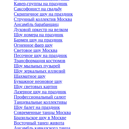
Кавер-группы на праздник
Саксофонист на свадьбу
Скрипичное шоу на праздник
Струнный коллектив Москва
Ансамбль барабанщиц
Духовой оркестр на велком
Шоу номера на праздник
Бармен шоу на праздник
Огненное фаер шоу
Световое шоу Москва
Песочное шоу на праздник
Трансформация костюмов
Шоу мыльных пузырей
Шоу зеркальных иллюзий
Шахматное шоу
Бумажное неоновое шоу
Шоу световых картин
Лазерное шоу на праздник
Профессиональный салют
Танцевальные коллективы
Шоу балет на праздник
Современные танцы Москва
Бразильское шоу в Москве
Восточный танец живота
Ансамбль кавказского танца