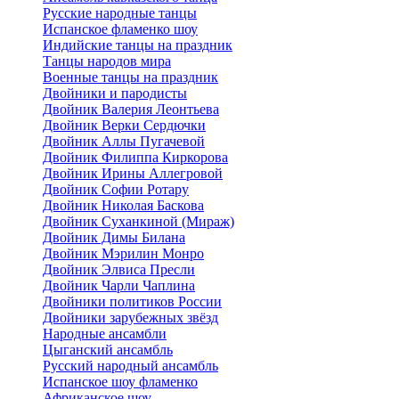
Русские народные танцы
Испанское фламенко шоу
Индийские танцы на праздник
Танцы народов мира
Военные танцы на праздник
Двойники и пародисты
Двойник Валерия Леонтьева
Двойник Верки Сердючки
Двойник Аллы Пугачевой
Двойник Филиппа Киркорова
Двойник Ирины Аллегровой
Двойник Софии Ротару
Двойник Николая Баскова
Двойник Суханкиной (Мираж)
Двойник Димы Билана
Двойник Мэрилин Монро
Двойник Элвиса Пресли
Двойник Чарли Чаплина
Двойники политиков России
Двойники зарубежных звёзд
Народные ансамбли
Цыганский ансамбль
Русский народный ансамбль
Испанское шоу фламенко
Африканское шоу